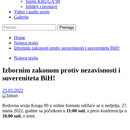
Sesije KRUGA 99
Jubileji i proslave
Video i audio sesije
Galerija
Pretraga:
Home
Najava sesija
Izbornim zakonom protiv nezavisnosti i suvereniteta BiH!
Najava sesija
Izbornim zakonom protiv nezavisnosti i
suvereniteta BiH!
25.03.2022
Redovna sesija Kruga 99 u online formatu održaće se u nedjelju, 27.
marta 2022. godine sa početkom u
11:00 sati
, a press konferencija u
10.00 sati
, o temi: