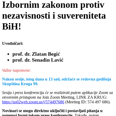
Izbornim zakonom protiv
nezavisnosti i suvereniteta
BiH!
Uvodničari:
prof. dr. Zlatan Begić
prof. dr. Senadin Lavić
Važne napomene:
Nakon sesije, istog dana u 13 sati, održaće se redovna godišnja
Skupština Kruga 99.
Sesija i press konferencija će se realizirati putem aplikacije Zoom sa
otvorenim pristupom na
Join Zoom Meeting, LINK ZA KRUG:
https://us02web.zoom.us/j/574497686
(Meeting ID: 574 497 686).
Novinari se mogu direktno uključiti
i postavljati pitanja u
usmenoj formi tokom press konferencije.
Takođe,
putem