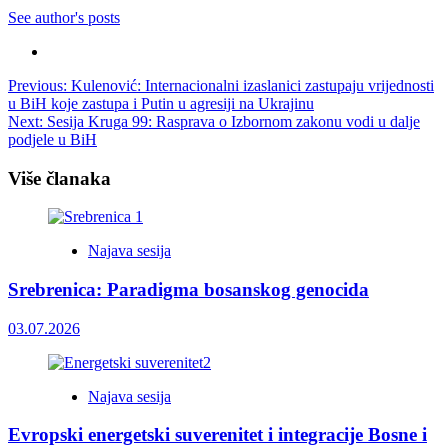
See author's posts
Post
Previous:
Kulenović: Internacionalni izaslanici zastupaju vrijednosti
u BiH koje zastupa i Putin u agresiji na Ukrajinu
navigation
Next:
Sesija Kruga 99: Rasprava o Izbornom zakonu vodi u dalje
podjele u BiH
Više članaka
Najava sesija
Srebrenica: Paradigma bosanskog genocida
03.07.2026
Najava sesija
Evropski energetski suverenitet i integracije Bosne i