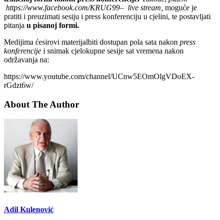
https://www.facebook.com/KRUG99– live stream,
moguće je
pratiti i preuzimati sesiju i press konferenciju u cjelini, te postavljati
pitanja
u pisanoj formi.
Medijima ćesirovi materijalbiti dostupan pola sata nakon
press
konferencije
i snimak cjelokupne sesije sat vremena nakon
održavanja na:
https://www.youtube.com/channel/UCnw5EOmOlgVDoEX-
rGdzt6w/
About The Author
Adil Kulenović