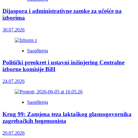
Dijaspora i administrativne zamke za učešće na
izborima
30.07.2026
Saopštenja
Politički preokret i ustavni inžinjering Centralne
izborne komisije BiH
24.07.2026
Saopštenja
Krug 99: Zamjena teza laktaškog glasnogovornika
zagrebačkih hegemonista
20.07.2026