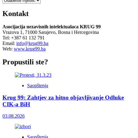
Kontakt
Asocijacija nezavisnih intelektualaca KRUG 99
Vrazova 1, 71000 Sarajevo, Bosna i Hercegovina
Tel: +387 61 132 791
Email:
info@krug99.ba
Web:
www.krug99.ba
Propustili ste?
Saopštenja
Krug 99: Zahtjev za hitno objavljivanje Odluke
CIK-a BiH
03.08.2026
Saopštenja