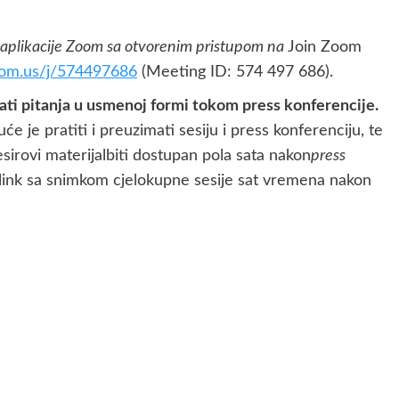
em aplikacije Zoom sa otvorenim pristupom na
Join Zoom
oom.us/j/574497686
(Meeting ID: 574 497 686).
jati pitanja u usmenoj formi tokom press konferencije.
e je pratiti i preuzimati sesiju i press konferenciju, te
sirovi materijalbiti dostupan pola sata nakon
press
link sa snimkom cjelokupne sesije sat vremena nakon