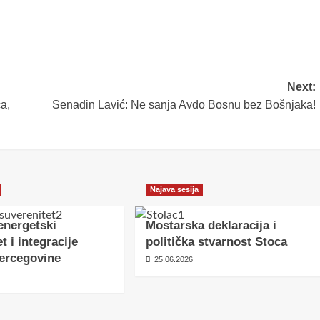
Next:
a,
Senadin Lavić: Ne sanja Avdo Bosnu bez Bošnjaka!
Najava sesija
energetski
Mostarska deklaracija i
t i integracije
politička stvarnost Stoca
ercegovine
25.06.2026