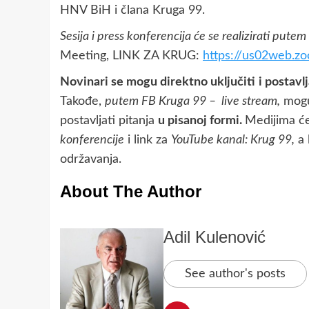
HNV BiH i člana Kruga 99.
Sesija i press konferencija će se realizirati put
Meeting, LINK ZA KRUG:
https://us02web.z
Novinari se mogu direktno uključiti
i postavl
Takođe,
putem FB Kruga 99 – live stream,
moguć
postavljati pitanja
u pisanoj formi.
Medijima će
konferencije
i link za
YouTube kanal: Krug 99,
a 
održavanja.
About The Author
Adil Kulenović
See author's posts