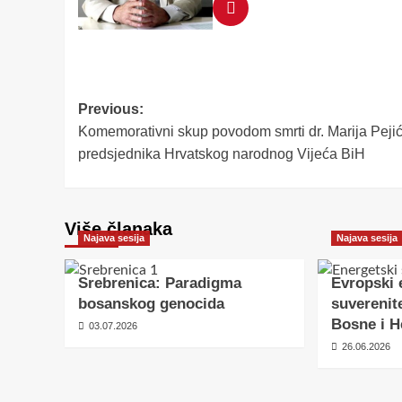
Post
Previous:
Komemorativni skup povodom smrti dr. Marija Pejić
navigation
predsjednika Hrvatskog narodnog Vijeća BiH
Više članaka
Najava sesija
Najava sesija
Srebrenica: Paradigma
Evropski 
bosanskog genocida
suverenite
Bosne i H
03.07.2026
26.06.2026