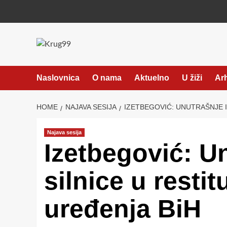
Skip
to
content
Naslovnica
O nama
Aktuelno
U žiži
Ar
HOME
NAJAVA SESIJA
IZETBEGOVIĆ: UNUTRAŠNJE I
Najava sesija
Izetbegović: Un
silnice u resti
uređenja BiH