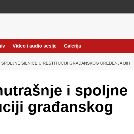
hiv
Video i audio sesije
Galerija
 SPOLJNE SILNICE U RESTITUCIJI GRAĐANSKOG UREĐENJA BIH
utrašnje i spoljne
tuciji građanskog