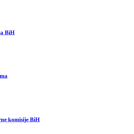
-a BiH
ima
orne komisije BiH