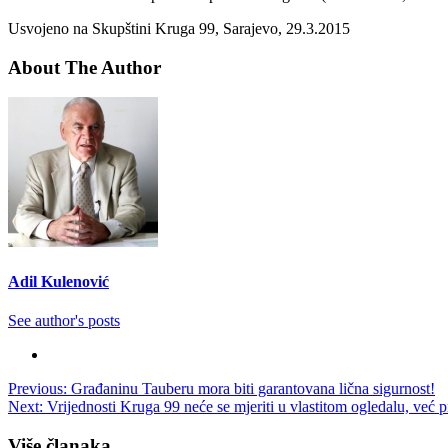
Usvojeno na Skupštini Kruga 99, Sarajevo, 29.3.2015
About The Author
Adil Kulenović
See author's posts
Post
Previous:
Građaninu Tauberu mora biti garantovana lična sigurnost!
Next:
Vrijednosti Kruga 99 neće se mjeriti u vlastitom ogledalu, već pr
navigation
Više članaka