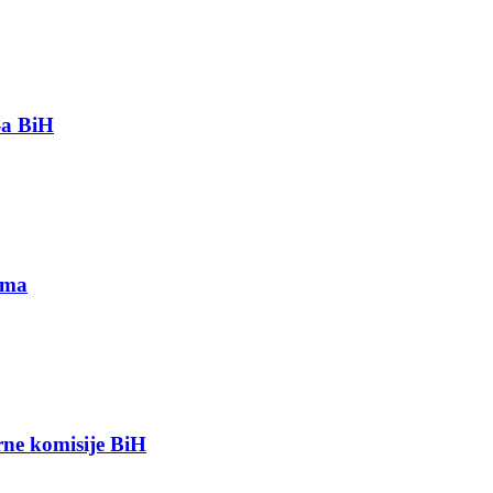
-a BiH
ima
orne komisije BiH