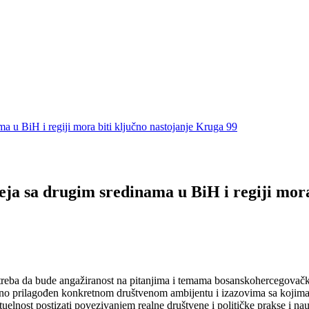
ama u BiH i regiji mora biti ključno nastojanje Kruga 99
deja sa drugim sredinama u BiH i regiji mor
eba da bude angažiranost na pitanjima i temama bosanskohercegovačkog 
o prilagođen konkretnom društvenom ambijentu i izazovima sa kojima s
uelnost postizati povezivanjem realne društvene i političke prakse i nauč