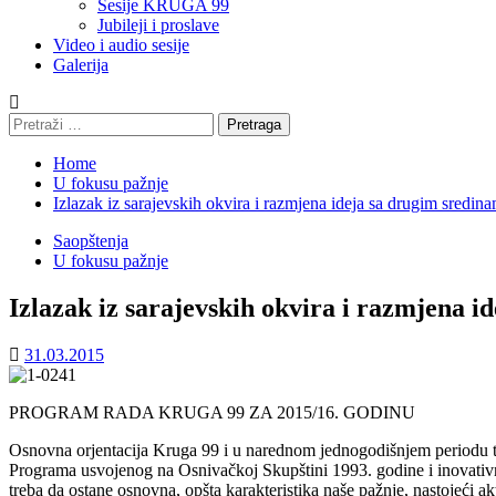
Sesije KRUGA 99
Jubileji i proslave
Video i audio sesije
Galerija
Pretraga:
Home
U fokusu pažnje
Izlazak iz sarajevskih okvira i razmjena ideja sa drugim sredin
Saopštenja
U fokusu pažnje
Izlazak iz sarajevskih okvira i razmjena i
31.03.2015
PROGRAM RADA KRUGA 99 ZA 2015/16. GODINU
Osnovna orjentacija Kruga 99 i u narednom jednogodišnjem periodu tr
Programa usvojenog na Osnivačkoj Skupštini 1993. godine i inovativn
treba da ostane osnovna, opšta karakteristika naše pažnje, nastojeći akt