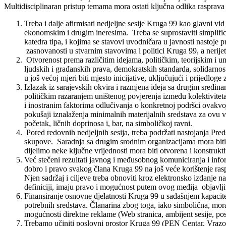
Multidisciplinaran pristup temama mora ostati ključna odlika rasprava
Treba i dalje afirmisati nedjeljne sesije Kruga 99 kao glavni vi
ekonomskim i drugim ineresima. Treba se suprostaviti simplific
katedra tipa, i kojima se stavovi uvodničara u javnosti nastoje p
zasnovanosti u stvarnim stavovima i politici Kruga 99, a nerije
Otvorenost prema različitim idejama, političkim, teorijskim i umj
ljudskih i građanskih prava, demokratskih standarda, solidarnos
u još većoj mjeri biti mjesto inicijative, uključujući i prijedl
Izlazak iz sarajevskih okvira i razmjena ideja sa drugim sredi
političkim razaranjem uništenog povjerenja između kolektiviteta 
i inostranim faktorima odlučivanja o konkretnoj podršci ovakvoj 
pokušaji iznalaženja minimalnih materijalnih sredstava za ovu vrst
početak, ličnih doprinosa i, bar, na simboličkoj ravni.
Pored redovnih nedjeljnih sesija, treba podržati nastojanja Pred
skupove. Saradnja sa drugim srodnim organizacijama mora biti tr
dijelimo neke ključne vrijednosti mora biti otvorena i konstrukt
Već stečeni rezultati javnog i međusobnog komuniciranja i infor
dobro i pravo svakog člana Kruga 99 na još veće korištenje rasp
Njen sadržaj i ciljeve treba obnoviti kroz elektronsko izdanje n
definiciji, imaju pravo i mogućnost putem ovog medija objavljivati
Finansiranje osnovne djelatnosti Kruga 99 u sadašnjem kapacite
potrebnih sredstava. Članarina zbog toga, iako simbolična, mor
mogućnosti direktne reklame (Web stranica, ambijent sesije, posl
Trebamo učiniti poslovni prostor Kruga 99 (PEN Centar, Vraz