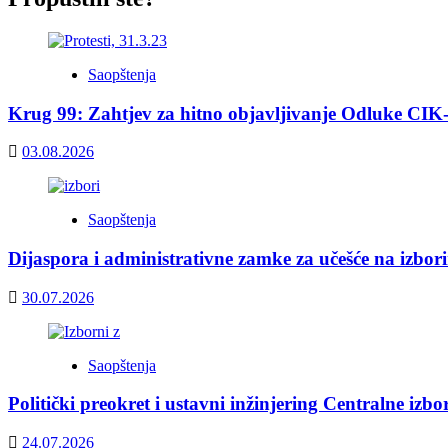
Saopštenja
Krug 99: Zahtjev za hitno objavljivanje Odluke CIK
03.08.2026
Saopštenja
Dijaspora i administrativne zamke za učešće na izbor
30.07.2026
Saopštenja
Politički preokret i ustavni inžinjering Centralne izb
24.07.2026