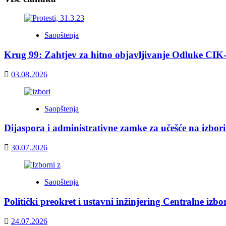
Saopštenja
Krug 99: Zahtjev za hitno objavljivanje Odluke CIK
03.08.2026
Saopštenja
Dijaspora i administrativne zamke za učešće na izbor
30.07.2026
Saopštenja
Politički preokret i ustavni inžinjering Centralne izb
24.07.2026