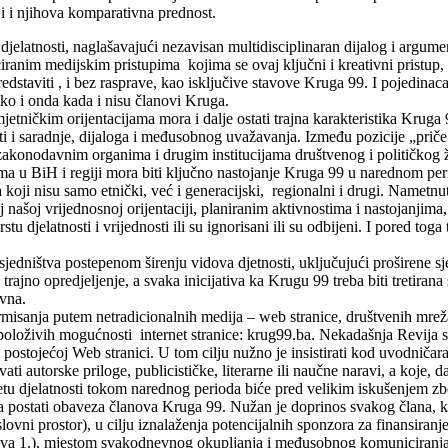
 i i njihova komparativna prednost.
d djelatnosti, naglašavajući nezavisan multidisciplinaran dijalog i argum
iranim medijskim pristupima kojima se ovaj ključni i kreativni pristup,
redstaviti , i bez rasprave, kao isključive stavove Kruga 99. I pojedina
tko i onda kada i nisu članovi Kruga.
etničkim orijentacijama mora i dalje ostati trajna karakteristika Kruga 9
ti i saradnje, dijaloga i međusobnog uvažavanja. Između pozicije „priče
oge zakonodavnim organima i drugim institucijama društvenog i političkog
nama u BiH i regiji mora biti ključno nastojanje Kruga 99 u narednom pe
koji nisu samo etnički, već i generacijski, regionalni i drugi. Nametnu
našoj vrijednosnoj orijentaciji, planiranim aktivnostima i nastojanjima, 
u djelatnosti i vrijednosti ili su ignorisani ili su odbijeni. I pored toga
sjedništva postepenom širenju vidova djetnosti, uključujući proširene sj
ajno opredjeljenje, a svaka inicijativa ka Krugu 99 treba biti tretiran
ivna.
misanja putem netradicionalnih medija – web stranice, društvenih mreža, 
oloživih mogućnosti internet stranice: krug99.ba. Nekadašnja Revija sl
a postojećoj Web stranici. U tom cilju nužno je insistirati kod uvodniča
 autorske priloge, publicističke, literarne ili naučne naravi, a koje, dak
tu djelatnosti tokom narednog perioda biće pred velikim iskušenjem zbo
a postati obaveza članova Kruga 99. Nužan je doprinos svakog člana, koj
ovni prostor), u cilju iznalaženja potencijalnih sponzora za finansiranj
ova 1.), mjestom svakodnevnog okupljanja i međusobnog komuniciranja