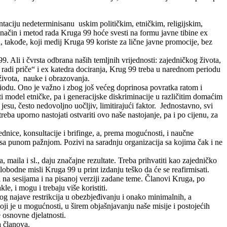
entaciju nedeterminisanu uskim političkim, etničkim, religijskim,
 način i metod rada Kruga 99 hoće svesti na formu javne tibine ex
ca, takođe, koji medij Kruga 99 koriste za lične javne promocije, bez
9. Ali i čvrsta odbrana naših temljnih vrijednosti: zajedničkog života,
 radi priče“ i ex katedra dociranja, Krug 99 treba u narednom periodu
 života, nauke i obrazovanja.
riodu. Ono je važno i zbog još većeg doprinosa povratka ratom i
ti model etničke, pa i generacijske diskriminacije u različitim domaćim
jesu, često nedovoljno uočljiv, limitirajući faktor. Jednostavno, svi
 treba uporno nastojati ostvariti ovo naše nastojanje, pa i po cijenu, za
ednice, konsultacije i brifinge, a, prema mogućnosti, i naučne
a sa punom pažnjom. Pozivi na saradnju organizacija sa kojima čak i ne
maila i sl., daju značajne rezultate. Treba prihvatiti kao zajedničko
obodne misli Kruga 99 u print izdanju teško da će se reafirmisati.
ra na sesijama i na pisanoj verziji zadane teme. Članovi Kruga, po
le, i mogu i trebaju više koristiti.
g najave restrikcija u obezbjeđivanju i onako minimalnih, a
i je u mogućnosti, u širem objašnjavanju naše misije i postojećih
e osnovne djelatnosti.
 članova.