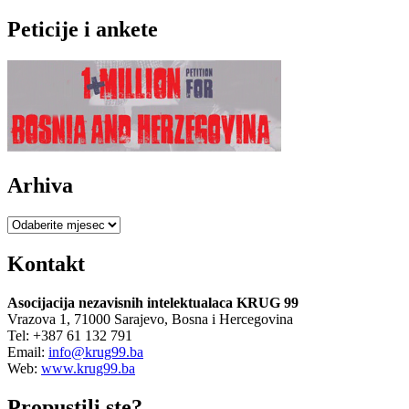
Peticije i ankete
Arhiva
Arhiva
Kontakt
Asocijacija nezavisnih intelektualaca KRUG 99
Vrazova 1, 71000 Sarajevo, Bosna i Hercegovina
Tel: +387 61 132 791
Email:
info@krug99.ba
Web:
www.krug99.ba
Propustili ste?