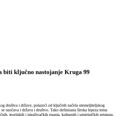
a biti ključno nastojanje Kruga 99
društva i države, polazeći od ključnih načela utemeljiteljskog
e suočava i država i društvo. Tako definisana široka lepeza tema
nih, teorijskih i istraživačkih znanja, kulturnih i umjetničkih pristupa.