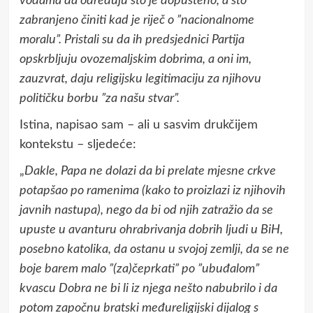
vođama da određuju što je dopušteno, a što
zabranjeno činiti kad je riječ o ”nacionalnome
moralu”. Pristali su da ih predsjednici Partija
opskrbljuju ovozemaljskim dobrima, a oni im,
zauzvrat, daju religijsku legitimaciju za njihovu
političku borbu ”za našu stvar”.
Istina, napisao sam – ali u sasvim drukčijem
kontekstu – sljedeće:
„
Dakle, Papa ne dolazi da bi prelate mjesne crkve
potapšao po ramenima (kako to proizlazi iz njihovih
javnih nastupa), nego da bi od njih zatražio da se
upuste u avanturu ohrabrivanja dobrih ljudi u BiH,
posebno katolika, da ostanu u svojoj zemlji, da se ne
boje barem malo ”(za)čeprkati” po ”ubuđalom”
kvascu Dobra ne bi li iz njega nešto nabubrilo i da
potom započnu bratski međureligijski dijalog s