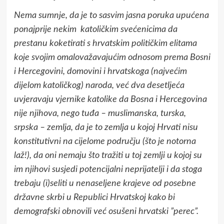
Nema sumnje, da je to sasvim jasna poruka upućena
ponajprije nekim katoličkim svećenicima da
prestanu koketirati s hrvatskim političkim elitama
koje svojim omalovažavajućim odnosom prema Bosni
i Hercegovini, domovini i hrvatskoga (najvećim
dijelom katoličkog) naroda, već dva desetljeća
uvjeravaju vjernike katolike da Bosna i Hercegovina
nije njihova, nego tuđa – muslimanska, turska,
srpska – zemlja, da je to zemlja u kojoj Hrvati nisu
konstitutivni na cijelome području (što je notorna
laž!), da oni nemaju što tražiti u toj zemlji u kojoj su
im njihovi susjedi potencijalni neprijatelji i da stoga
trebaju (i)seliti u nenaseljene krajeve od posebne
državne skrbi u Republici Hrvatskoj kako bi
demografski obnovili već osušeni hrvatski ”perec”.