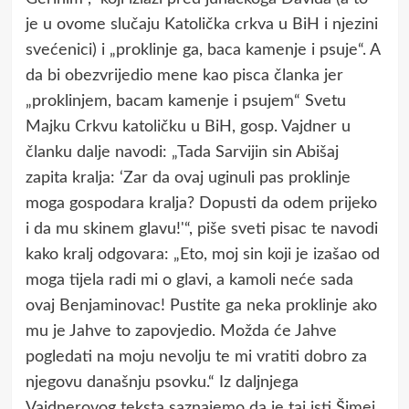
je u ovome slučaju Katolička crkva u BiH i njezini
svećenici) i „proklinje ga, baca kamenje i psuje“. A
da bi obezvrijedio mene kao pisca članka jer
„proklinjem, bacam kamenje i psujem“ Svetu
Majku Crkvu katoličku u BiH, gosp. Vajdner u
članku dalje navodi: „Tada Sarvijin sin Abišaj
zapita kralja: ‘Zar da ovaj uginuli pas proklinje
moga gospodara kralja? Dopusti da odem prijeko
i da mu skinem glavu!'“, piše sveti pisac te navodi
kako kralj odgovara: „Eto, moj sin koji je izašao od
moga tijela radi mi o glavi, a kamoli neće sada
ovaj Benjaminovac! Pustite ga neka proklinje ako
mu je Jahve to zapovjedio. Možda će Jahve
pogledati na moju nevolju te mi vratiti dobro za
njegovu današnju psovku.“ Iz daljnjega
Vajdnerovog teksta saznajemo da je taj isti Šimej,