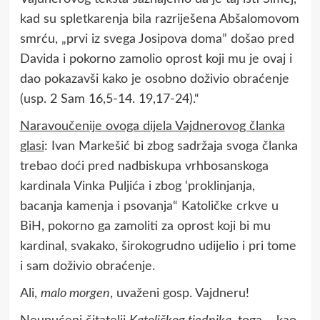
kad su spletkarenja bila razriješena Abšalomovom
smrću, „prvi iz svega Josipova doma” došao pred
Davida i pokorno zamolio oprost koji mu je ovaj i
dao pokazavši kako je osobno doživio obraćenje
(usp. 2 Sam 16,5-14. 19,17-24).“
Naravoučenije ovoga dijela Vajdnerovog članka
glasi
: Ivan Markešić bi zbog sadržaja svoga članka
trebao doći pred nadbiskupa vrhbosanskoga
kardinala Vinka Puljića i zbog ‘proklinjanja,
bacanja kamenja i psovanja“ Katoličke crkve u
BiH, pokorno ga zamoliti za oprost koji bi mu
kardinal, svakako, širokogrudno udijelio i pri tome
i sam doživio obraćenje.
Ali,
malo morgen
, uvaženi gosp. Vajdneru!