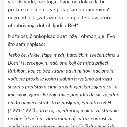
vjerski vođe, pa stoga „Papa ne dolazi da bi
prelate mjesne crkve potapšao po ramenima“,
nego od njih „zatražio da se upuste u avanturu
ohrabrivanja dobrih ljudi u BiH“.
Nažalost, člankopisac opet laže i obmanjuje. Evo
što sam napisao:
Teško će, dakle, Papa među katoličkim svećenicima u
Bosni i Hercegovini naći one koji će htjeti prijeći
Rubikon, koji će bez straha da ih njihovi nacionalni
vođe ne proglase lošim i slabim Hrvatima zatražiti
susret s predstavnicima drugih vjerskih zajednica i u
ime svoje vjerničke zajednice ponuditi da svi zajedno
obiđu najveća stratišta iz posljednjega ratu u BiH
(1991-1995) i da u toj zajedničkoj molitvi za stradale
nevine žrtve (na svim stranama) zatraže oprost za
zlodjela koja su njihovi vjernici počinili drugima i da