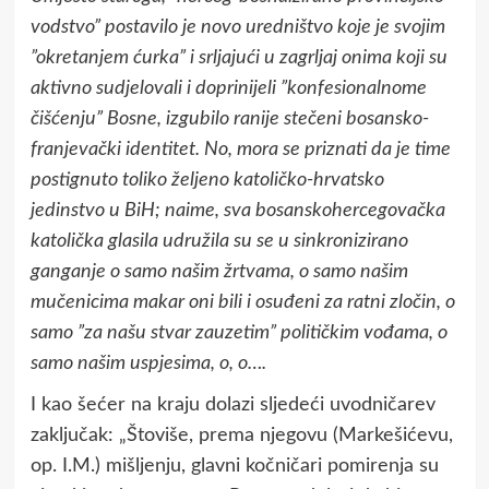
vodstvo” postavilo je novo uredništvo koje je svojim
”okretanjem ćurka” i srljajući u zagrljaj onima koji su
aktivno sudjelovali i doprinijeli ”konfesionalnome
čišćenju” Bosne, izgubilo ranije stečeni bosansko-
franjevački identitet. No, mora se priznati da je time
postignuto toliko željeno katoličko-hrvatsko
jedinstvo u BiH; naime, sva bosanskohercegovačka
katolička glasila udružila su se u sinkronizirano
ganganje o samo našim žrtvama, o samo našim
mučenicima makar oni bili i osuđeni za ratni zločin, o
samo ”za našu stvar zauzetim” političkim vođama, o
samo našim uspjesima, o, o….
I kao šećer na kraju dolazi sljedeći uvodničarev
zaključak: „Štoviše, prema njegovu (Markešićevu,
op. I.M.) mišljenju, glavni kočničari pomirenja su