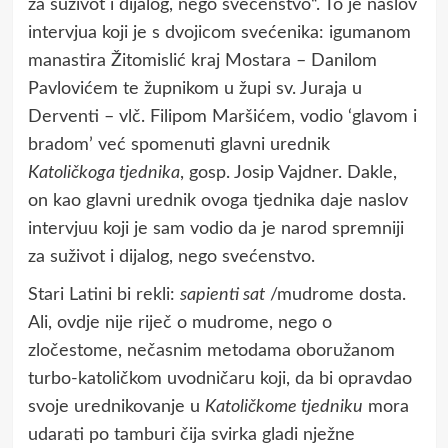
za suživot i dijalog, nego svećenstvo“. To je naslov
intervjua koji je s dvojicom svećenika: igumanom
manastira Žitomislić kraj Mostara – Danilom
Pavlovićem te župnikom u župi sv. Juraja u
Derventi – vlč. Filipom Maršićem, vodio ‘glavom i
bradom’ već spomenuti glavni urednik
Katoličkoga tjednika
, gosp. Josip Vajdner. Dakle,
on kao glavni urednik ovoga tjednika daje naslov
intervjuu koji je sam vodio da je narod spremniji
za suživot i dijalog, nego svećenstvo.
Stari Latini bi rekli:
sapienti sat
/mudrome dosta.
Ali, ovdje nije riječ o mudrome, nego o
zločestome, nečasnim metodama oboružanom
turbo-katoličkom uvodničaru koji, da bi opravdao
svoje urednikovanje u
Katoličkome tjedniku
mora
udarati po tamburi čija svirka gladi nježne