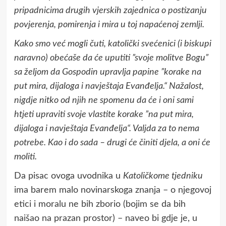
pripadnicima drugih vjerskih zajednica o postizanju
povjerenja, pomirenja i mira u toj napaćenoj zemlji.
Kako smo već mogli čuti, katolički svećenici (i biskupi
naravno) obećaše da će uputiti ”svoje molitve Bogu”
sa željom da Gospodin upravlja papine ”korake na
put mira, dijaloga i navještaja Evanđelja.“ Nažalost,
nigdje nitko od njih ne spomenu da će i oni sami
htjeti upraviti svoje vlastite korake ”na put mira,
dijaloga i navještaja Evanđelja“. Valjda za to nema
potrebe. Kao i do sada – drugi će činiti djela, a oni će
moliti.
Da pisac ovoga uvodnika u
Katoličkome tjedniku
ima barem malo novinarskoga znanja – o njegovoj
etici i moralu ne bih zborio (bojim se da bih
naišao na prazan prostor) – naveo bi gdje je, u