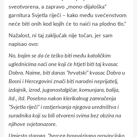
sveotvorena, a zapravo „mono-dijaloška“
garnitura Svjetla riječi – kako među svećenstvom
neće biti onih kod kojih će to naići na plodno tlo.“
Nažalost, ni taj zaključak nije točan, jer sam
napisao ovo:
No, bojim se da će teško biti među katoličkim
uglednicima naći one koji će htjeti biti taj kvasac
Dobra. Naime, biti danas ”hrvatski” kvasac Dobra u
Bosni i Hercegovini znači biti narodni neprijatelj,
izdajnik, izrod, jugonostalgičar, komunjara, balija,
itd., itd. Posebno nakon klerikalnog zamračenja
”Svjetla riječi” i rastjerivanja njegova uredništva i
suradnika koji su bili otvoreni svima bez obzira na
njihove svjetonazore.
Umjesto staroga, ”herceg-bosnaizirano provincijsko