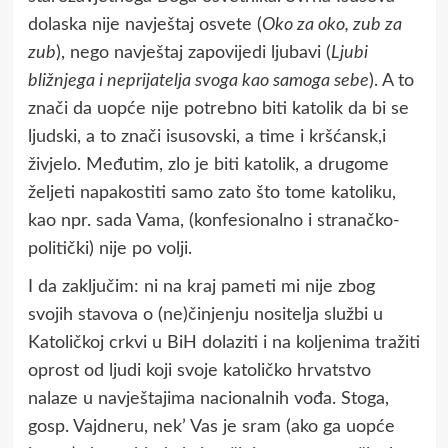
dolaska nije navještaj osvete (
Oko za oko, zub za
zub
), nego navještaj zapovijedi ljubavi (
Ljubi
bližnjega i neprijatelja svoga kao samoga sebe
). A to
znači da uopće nije potrebno biti katolik da bi se
ljudski, a to znači isusovski, a time i kršćansk,i
živjelo. Međutim, zlo je biti katolik, a drugome
željeti napakostiti samo zato što tome katoliku,
kao npr. sada Vama, (konfesionalno i stranačko-
politički) nije po volji.
I da zaključim: ni na kraj pameti mi nije zbog
svojih stavova o (ne)činjenju nositelja službi u
Katoličkoj crkvi u BiH dolaziti i na koljenima tražiti
oprost od ljudi koji svoje katoličko hrvatstvo
nalaze u navještajima nacionalnih vođa. Stoga,
gosp. Vajdneru, nek’ Vas je sram (ako ga uopće