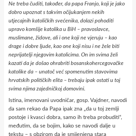
Ne treba čuditi, također, da papa Franjo, koji je jako
dobro upoznat s takvim očijukanjem nekih
utjecajnih katoličkih svećenika, dolazi pohoditi
upravo komšije katolika u BiH – pravoslavce,
muslimane, židove, ali i one koji ne vjeruju – kao
drage i dobre ljude, kao one koji nisu i ne žele biti
neprijatelji njegovim katolicima. On im svima želi
kazati da je došao ohrabriti bosanskohercegovačke
katolike da – unatoč već spomenutim stavovima
hrvatskih političkih elita – trebaju ipak ostati u toj
svima njima zajedničkoj domovini.
Istina, imenovani uvodničar, gosp. Vajdner, navodi
da sam rekao da Papa ipak zna „da u toj zemlji
postoje i kvasci dobra, samo ih treba probuditi“,
međutim, da se bojim, kako se navodi dalje u
tekstu – s obzirom da je smijenjena stara