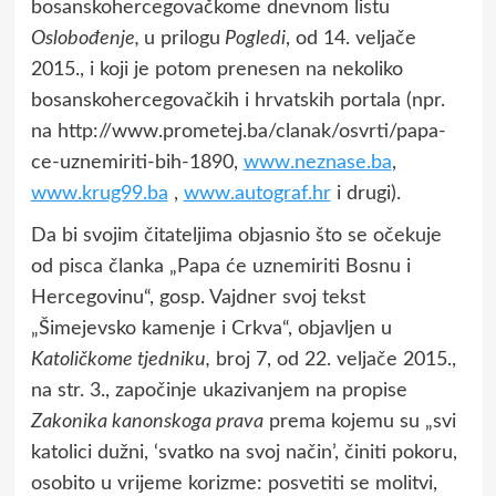
bosanskohercegovačkome dnevnom listu
Oslobođenje,
u prilogu
Pogledi
, od 14. veljače
2015., i koji je potom prenesen na nekoliko
bosanskohercegovačkih i hrvatskih portala (npr.
na http://www.prometej.ba/clanak/osvrti/papa-
ce-uznemiriti-bih-1890,
www.neznase.ba
,
www.krug99.ba
,
www.autograf.hr
i drugi).
Da bi svojim čitateljima objasnio što se očekuje
od pisca članka „Papa će uznemiriti Bosnu i
Hercegovinu“, gosp. Vajdner svoj tekst
„Šimejevsko kamenje i Crkva“, objavljen u
Katoličkome tjedniku,
broj 7, od 22. veljače 2015.,
na str. 3., započinje ukazivanjem na propise
Zakonika kanonskoga prava
prema kojemu su „svi
katolici dužni, ‘svatko na svoj način’, činiti pokoru,
osobito u vrijeme korizme: posvetiti se molitvi,