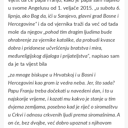
vijest da će papa Franjo, kako je papa sam najavio
u svome Angelusu od 1. veljače 2015. „
u subotu 6.
lipnja, ako Bog da, ići u Sarajevo, glavni grad Bosne i
Hercegovine“
i da od vjernika traži da već od tada
mole da njegov
„pohod tim dragim ljudima bude
ohrabrenje za vjernike katolike, da probudi kvasce
dobra i pridonese učvršćenju bratstva i mira,
međureligijskog dijaloga i prijateljstva“
, napisao sam
da je ta vijest bila
„za mnoge biskupe u Hrvatskoj i u Bosni i
Hercegovini kao grom iz vedra neba. Jer, što sada?
Papu Franju treba dočekati u navedeni dan, i to u
najskorije vrijeme, i kazati mu kakvo je stanje u tim
dvjema zemljama, posebno kad je riječ o siromaštvu
u Crkvi i odnosu crkvenih ljudi prema siromašnima. A
on će, bez dvojbe, već dobro upoznat s njihovom