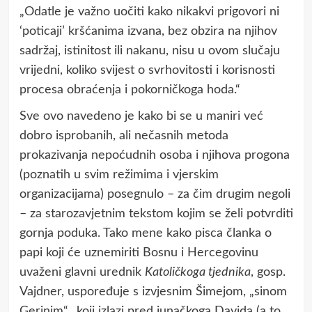
„Odatle je važno uočiti kako nikakvi prigovori ni
‘poticaji’ kršćanima izvana, bez obzira na njihov
sadržaj, istinitost ili nakanu, nisu u ovom slučaju
vrijedni, koliko svijest o svrhovitosti i korisnosti
procesa obraćenja i pokorničkoga hoda.“
Sve ovo navedeno je kako bi se u maniri već
dobro isprobanih, ali nečasnih metoda
prokazivanja nepoćudnih osoba i njihova progona
(poznatih u svim režimima i vjerskim
organizacijama) posegnulo – za čim drugim negoli
– za starozavjetnim tekstom kojim se želi potvrditi
gornja poduka. Tako mene kako pisca članka o
papi koji će uznemiriti Bosnu i Hercegovinu
uvaženi glavni urednik
Katoličkoga tjednika
, gosp.
Vajdner, uspoređuje s izvjesnim Šimejom, „sinom
Gerinim“, koji izlazi pred junačkoga Davida (a to