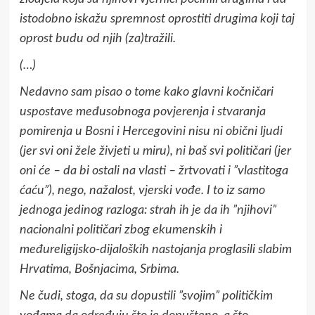
istodobno iskažu spremnost oprostiti drugima koji taj
oprost budu od njih (za)tražili.
(…)
Nedavno sam pisao o tome kako glavni kočničari
uspostave međusobnoga povjerenja i stvaranja
pomirenja u Bosni i Hercegovini nisu ni obični ljudi
(jer svi oni žele živjeti u miru), ni baš svi političari (jer
oni će – da bi ostali na vlasti – žrtvovati i ”vlastitoga
ćaću”), nego, nažalost, vjerski vođe. I to iz samo
jednoga jedinog razloga: strah ih je da ih ”njihovi”
nacionalni političari zbog ekumenskih i
međureligijsko-dijaloških nastojanja proglasili slabim
Hrvatima, Bošnjacima, Srbima.
Ne čudi, stoga, da su dopustili ”svojim” političkim