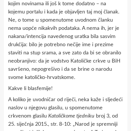
kojim novinama ili još k tome dodatno – na
kojemu portalu i kada je objavljen taj moj članak.
Ne, o tome u spomenutome uvodnom članku
nema uopće nikakvih podataka. A nema ih, jer je
nakana/intencija navedenog uratka bila sasvim
drukčija: bilo je potrebno nečije ime i prezime
staviti na stup srama, a sve zato da bi se obranilo
neobranjivo: da je vodstvo Katoličke crkve u BiH
savršeno, nepogrešivo i da se brine o narodu
svome katoličko-hrvatskome.
Kakve li blasfemije!
A koliko je uvodničar od riječi, neka kaže i sljedeći
naslov u njegovu glasilu, u spomenutome
crkvenom glasilu
Katoličkome tjedniku
broj 3, od
25. siječnja 2015., str. 8-10: „Narod je spremniji