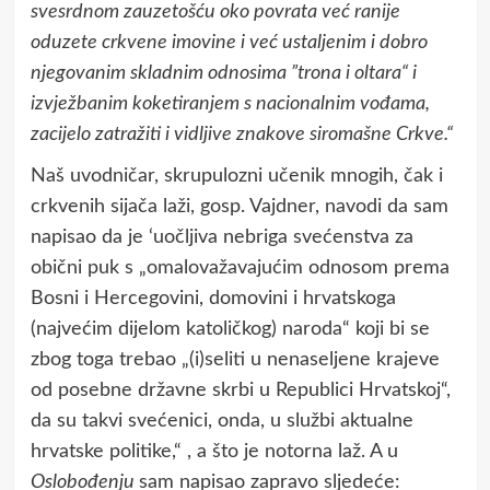
svesrdnom zauzetošću oko povrata već ranije
oduzete crkvene imovine i već ustaljenim i dobro
njegovanim skladnim odnosima ”trona i oltara“ i
izvježbanim koketiranjem s nacionalnim vođama,
zacijelo zatražiti i vidljive znakove siromašne Crkve.“
Naš uvodničar, skrupulozni učenik mnogih, čak i
crkvenih sijača laži, gosp. Vajdner, navodi da sam
napisao da je ‘uočljiva nebriga svećenstva za
obični puk s „omalovažavajućim odnosom prema
Bosni i Hercegovini, domovini i hrvatskoga
(najvećim dijelom katoličkog) naroda“ koji bi se
zbog toga trebao „(i)seliti u nenaseljene krajeve
od posebne državne skrbi u Republici Hrvatskoj“,
da su takvi svećenici, onda, u službi aktualne
hrvatske politike,“ , a što je notorna laž. A u
Oslobođenju
sam napisao zapravo sljedeće: