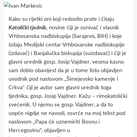
Kako su rijetki oni koji redovito prate i čitaju
Katolički tjednik,
novine čiji je osnivač i vlasnik
Vrhbosanska nadbiskupija (Sarajevo, BiH) i koje
izdaju Medijski centar Vrhbosanske nadbiskupije
(izdavač) i Banjalučka biskupija (suizdavač) i čiji je
glavni urednik gosp. Josip Vajdner, veoma kasno
sam dobio obavijest da je u tome listu objavljen
uvodnik pod naslovom „Šimejevsko kamenje i
Crkva“ čiji je autor sam glavni urednik toga
tjednika, gosp. Josip Vajdner. Kažu – rimokatolički
svećenik. U njemu se gosp. Vajdner, a da to
uopće nigdje ne navodi, osvrće na moj tekst pod
naslovom „Papa će uznemiriti Bosnu i
Hercegovinu“, objavljen u