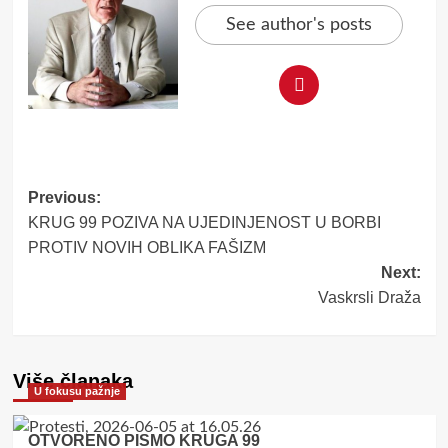
See author's posts
Post
Previous:
KRUG 99 POZIVA NA UJEDINJENOST U BORBI
navigation
PROTIV NOVIH OBLIKA FAŠIZM
Next:
Vaskrsli Draža
Više članaka
U fokusu pažnje
OTVORENO PISMO KRUGA 99