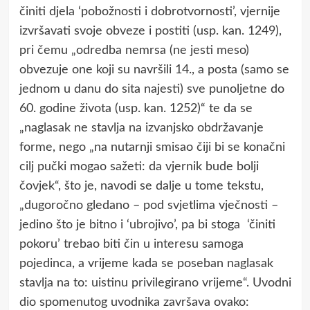
činiti djela ‘pobožnosti i dobrotvornosti’, vjernije
izvršavati svoje obveze i postiti (usp. kan. 1249),
pri čemu „odredba nemrsa (ne jesti meso)
obvezuje one koji su navršili 14., a posta (samo se
jednom u danu do sita najesti) sve punoljetne do
60. godine života (usp. kan. 1252)“ te da se
„naglasak ne stavlja na izvanjsko obdržavanje
forme, nego „na nutarnji smisao čiji bi se konačni
cilj pučki mogao sažeti: da vjernik bude bolji
čovjek“, što je, navodi se dalje u tome tekstu,
„dugoročno gledano – pod svjetlima vječnosti –
jedino što je bitno i ‘ubrojivo’, pa bi stoga ‘činiti
pokoru’ trebao biti čin u interesu samoga
pojedinca, a vrijeme kada se poseban naglasak
stavlja na to: uistinu privilegirano vrijeme“. Uvodni
dio spomenutog uvodnika završava ovako: