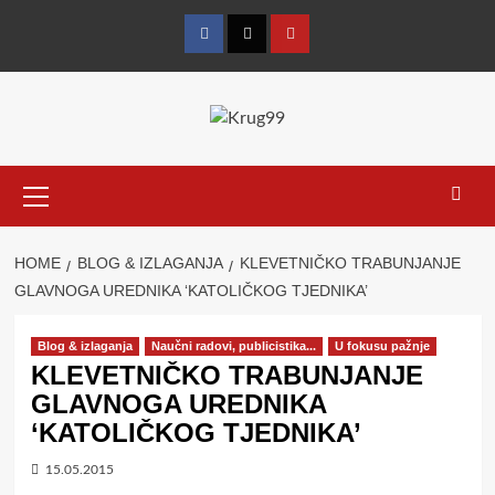
Skip
to
Facebook
Twitter
YouTube
content
Primary
Menu
HOME
BLOG & IZLAGANJA
KLEVETNIČKO TRABUNJANJE
GLAVNOGA UREDNIKA ‘KATOLIČKOG TJEDNIKA’
Blog & izlaganja
Naučni radovi, publicistika...
U fokusu pažnje
KLEVETNIČKO TRABUNJANJE
GLAVNOGA UREDNIKA
‘KATOLIČKOG TJEDNIKA’
15.05.2015