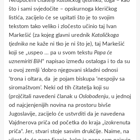
Neupućeni čitatelji
Katoličkog tjednika
, toga – kao
što i sami svjedočite – opskurnoga kleričkog
listića, zacijelo će se upitati što je to svojim
tekstom tako veliko i zločesto učinio taj Ivan
Markešić (za kojeg glavni urednik
Katoličkoga
tjednika
ne kaže ni tko je ni što je), taj Markešić
koji se „uspeo … pa u svom tekstu
Papa će
uznemiriti BiH
“ napisao između ostaloga i to da su
u ovoj zemlji ‘dobro njegovani skladni odnosi
‘trona i oltara, da je pojam biskupa ‘nespojiv sa
siromaštvom’. Neki od tih čitatelja koji su
(pro)čitali navedeni članak u
Oslobođenju
, u jednoj
od najcjenjenijih novina na prostoru bivše
Jugoslavije, zacijelo će ustvrditi da je navedena
Vajdnerova priča od početka do kraja „izokrenuta
priča“. Jer, stvari stoje sasvim drukčije. Naime, na