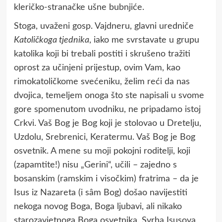
kleričko-stranačke ušne bubnjiće.
Stoga, uvaženi gosp. Vajdneru, glavni uredniče
Katoličkoga tjednika
, iako me svrstavate u grupu
katolika koji bi trebali postiti i skrušeno tražiti
oprost za učinjeni prijestup, ovim Vam, kao
rimokatoličkome svećeniku, želim reći da nas
dvojica, temeljem onoga što ste napisali u svome
gore spomenutom uvodniku, ne pripadamo istoj
Crkvi. Vaš Bog je Bog koji je stolovao u Dretelju,
Uzdolu, Srebrenici, Keratermu. Vaš Bog je Bog
osvetnik. A mene su moji pokojni roditelji, koji
(zapamtite!) nisu „Gerini“, učili – zajedno s
bosanskim (ramskim i visočkim) fratrima – da je
Isus iz Nazareta (i sâm Bog) došao navijestiti
nekoga novog Boga, Boga ljubavi, ali nikako
starozavjetnoga Boga osvetnika. Svrha Isusova