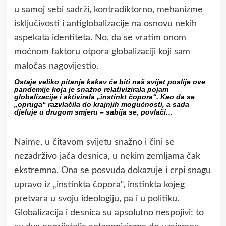
u samoj sebi sadrži, kontradiktorno, mehanizme
isključivosti i antiglobalizacije na osnovu nekih
aspekata identiteta. No, da se vratim onom
moćnom faktoru otpora globalizaciji koji sam
maločas nagovijestio.
Ostaje veliko pitanje kakav će biti naš svijet poslije ove
pandemije koja je snažno relativizirala pojam
globalizacije i aktivirala „instinkt čopora“. Kao da se
„opruga“ razvlačila do krajnjih mogućnosti, a sada
djeluje u drugom smjeru – sabija se, povlači…
Naime, u čitavom svijetu snažno i čini se
nezadrživo jača desnica, u nekim zemljama čak
ekstremna. Ona se posvuda dokazuje i crpi snagu
upravo iz „instinkta čopora“, instinkta kojeg
pretvara u svoju ideologiju, pa i u politiku.
Globalizacija i desnica su apsolutno nespojivi; to