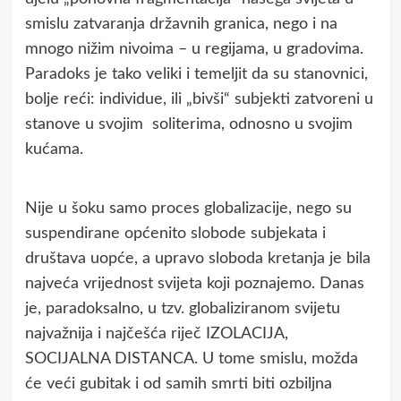
smislu zatvaranja državnih granica, nego i na
mnogo nižim nivoima – u regijama, u gradovima.
Paradoks je tako veliki i temeljit da su stanovnici,
bolje reći: individue, ili „bivši“ subjekti zatvoreni u
stanove u svojim soliterima, odnosno u svojim
kućama.
Nije u šoku samo proces globalizacije, nego su
suspendirane općenito slobode subjekata i
društava uopće, a upravo sloboda kretanja je bila
najveća vrijednost svijeta koji poznajemo. Danas
je, paradoksalno, u tzv. globaliziranom svijetu
najvažnija i najčešća riječ IZOLACIJA,
SOCIJALNA DISTANCA. U tome smislu, možda
će veći gubitak i od samih smrti biti ozbiljna