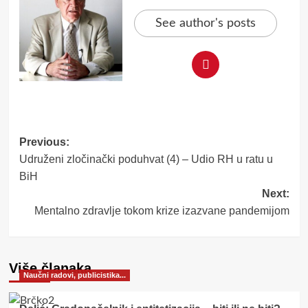
See author's posts
Post
Previous:
Udruženi zločinački poduhvat (4) – Udio RH u ratu u
navigation
BiH
Next:
Mentalno zdravlje tokom krize izazvane pandemijom
Više članaka
Naučni radovi, publicistika...