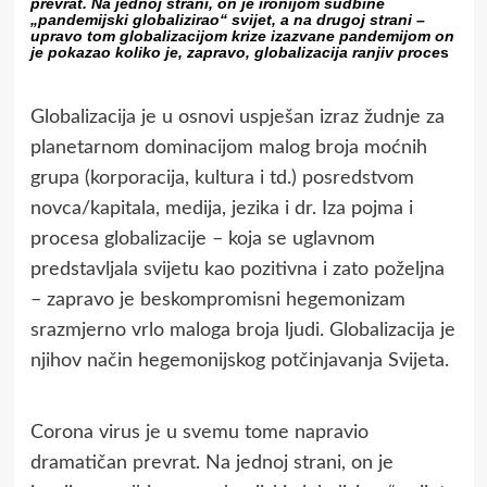
prevrat. Na jednoj strani, on je ironijom sudbine
„pandemijski globalizirao“ svijet, a na drugoj strani –
upravo tom globalizacijom krize izazvane pandemijom on
je pokazao koliko je, zapravo, globalizacija ranjiv proce
s
Globalizacija je u osnovi uspješan izraz žudnje za
planetarnom dominacijom malog broja moćnih
grupa (korporacija, kultura i td.) posredstvom
novca/kapitala, medija, jezika i dr. Iza pojma i
procesa globalizacije – koja se uglavnom
predstavljala svijetu kao pozitivna i zato poželjna
– zapravo je beskompromisni hegemonizam
srazmjerno vrlo maloga broja ljudi. Globalizacija je
njihov način hegemonijskog potčinjavanja Svijeta.
Corona virus je u svemu tome napravio
dramatičan prevrat. Na jednoj strani, on je