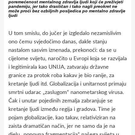
poremećenost mentalnog zdravlja ljudi koji će preživjeti
pandemiju, jer tako drastičan i tako nagli preokret ne
može proći bez ozbiljnih posljedica po mentalno zdravlje
ljudi
U tom smislu, do jučer je izgledalo nezamislivim
ono čemu svjedočimo danas, dakle stanju
nastalom sasvim iznenada, prekonoći: da se u
cijelome svijetu, naročito u Evropi koja se razvijala
i legitimirala kao UNIJA, zatvaraju državne
granice za protok roba kakav je bio ranije, za
kretanje ljudi itd. Globalizacija i unitarnost primaju
smrtni udarac „zaslugom“ nanometarskog virusa.
Čak i unutar pojedinih zemalja zabranjuje se
kretanje ljudi između regija i gradova. Time je
pojam globalizacije, kao takav, relativiziran na
zaista dramatičan način, jer ne samo da je na
djelu „ponovna fragmentacija“ našega svijeta u