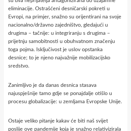
su dva neprijatelja antagonizirana do uzajamne
eliminacije. Ostrašćeni desničarski pokreti u
Evropi, na primjer, snažno su orijentirani na svoje
nacionalno/državno zajedništvo, gledajući u
drugima – tačnije: u integriranju s drugima –
prijetnju samobitnosti u obuhvatnom značenju
toga pojma. Isključivost je uslov opstanka
desnice; to je njeno najvažnije mobilizacijsko
sredstvo.
Zanimljivo je da danas desnica stasava
najuspješnije tamo gdje se ponajdalje otišlo u
procesu globalizacije: u zemljama Evropske Unije.
Ostaje veliko pitanje kakav će biti naš svijet
poslije ove pandemije koja je snažno relativizirala