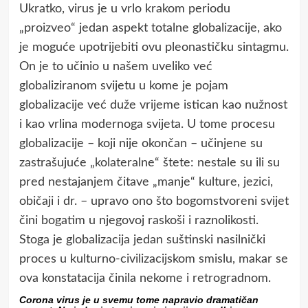
Ukratko, virus je u vrlo krakom periodu
„proizveo“ jedan aspekt totalne globalizacije, ako
je moguće upotrijebiti ovu pleonastičku sintagmu.
On je to učinio u našem uveliko već
globaliziranom svijetu u kome je pojam
globalizacije već duže vrijeme istican kao nužnost
i kao vrlina modernoga svijeta. U tome procesu
globalizacije – koji nije okončan – učinjene su
zastrašujuće „kolateralne“ štete: nestale su ili su
pred nestajanjem čitave „manje“ kulture, jezici,
običaji i dr. – upravo ono što bogomstvoreni svijet
čini bogatim u njegovoj raskoši i raznolikosti.
Stoga je globalizacija jedan suštinski nasilnički
proces u kulturno-civilizacijskom smislu, makar se
ova konstatacija činila nekome i retrogradnom.
Corona virus je u svemu tome napravio dramatičan