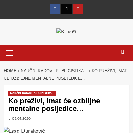
Skip
to
Facebook
Twitter
YouTube
content
Primary
Menu
HOME
NAUČNI RADOVI, PUBLICISTIKA...
KO PREŽIVI, IMAT
ĆE OZBILJNE MENTALNE POSLJEDICE…
Naučni radovi, publicistika...
Ko preživi, imat će ozbiljne
mentalne posljedice…
03.04.2020