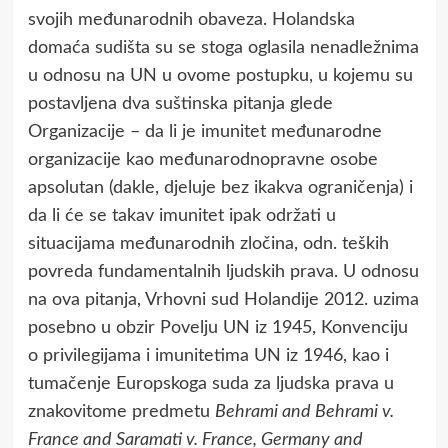
svojih međunarodnih obaveza. Holandska
domaća sudišta su se stoga oglasila nenadležnima
u odnosu na UN u ovome postupku, u kojemu su
postavljena dva suštinska pitanja glede
Organizacije – da li je imunitet međunarodne
organizacije kao međunarodnopravne osobe
apsolutan (dakle, djeluje bez ikakva ograničenja) i
da li će se takav imunitet ipak održati u
situacijama međunarodnih zločina, odn. teških
povreda fundamentalnih ljudskih prava. U odnosu
na ova pitanja, Vrhovni sud Holandije 2012. uzima
posebno u obzir Povelju UN iz 1945, Konvenciju
o privilegijama i imunitetima UN iz 1946, kao i
tumačenje Europskoga suda za ljudska prava u
znakovitome predmetu
Behrami and Behrami v.
France and Saramati v. France, Germany and