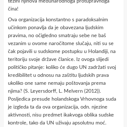
težini njihova međunarodnoga protupravnoga
čina!
Ova organizacija konstantno s paradoksalnim
učinkom ponavlja da je obavezana ljudskim
pravima, no očigledno smatraju sebe ne baš
vezanim u ovome naročitome slučaju, niti su se
čak pojavili u sudskome postupku u Holandiji, na
teritoriju svoje države članice. Iz ovoga slijedi
političko pitanje: koliko će dugo UN zadržati svoj
kredibilitet u odnosu na zaštitu ljudskih prava
ukoliko one same nemaju poštovanja prema
njima? (S. Leyersdorff, L. Melvern (2012)).
Posljedica presude holandskoga Vrhovnoga suda
je izgleda ta da ova organizacija, odn. njezine
aktivnosti, nisu predmet ikakvoga oblika sudske
kontrole, tako da UN uživaju apsolutnu moć.