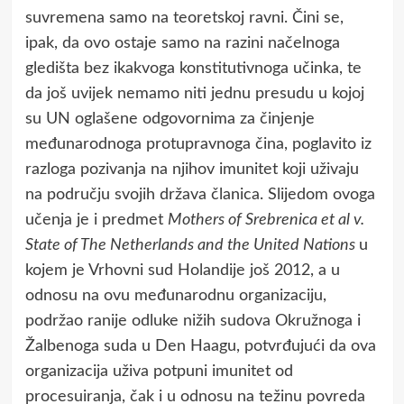
suvremena samo na teoretskoj ravni. Čini se,
ipak, da ovo ostaje samo na razini načelnoga
gledišta bez ikakvoga konstitutivnoga učinka, te
da još uvijek nemamo niti jednu presudu u kojoj
su UN oglašene odgovornima za činjenje
međunarodnoga protupravnoga čina, poglavito iz
razloga pozivanja na njihov imunitet koji uživaju
na području svojih država članica. Slijedom ovoga
učenja je i predmet
Mothers of Srebrenica et al v.
State of The Netherlands and the United Nations
u
kojem je Vrhovni sud Holandije još 2012, a u
odnosu na ovu međunarodnu organizaciju,
podržao ranije odluke nižih sudova Okružnoga i
Žalbenoga suda u Den Haagu, potvrđujući da ova
organizacija uživa potpuni imunitet od
procesuiranja, čak i u odnosu na težinu povreda