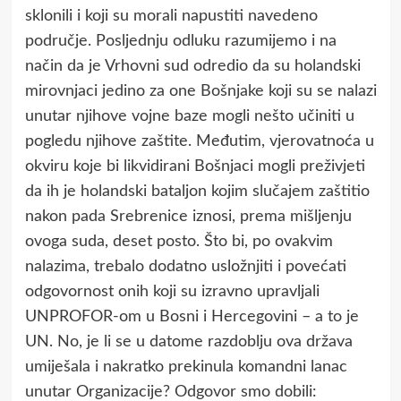
sklonili i koji su morali napustiti navedeno
područje. Posljednju odluku razumijemo i na
način da je Vrhovni sud odredio da su holandski
mirovnjaci jedino za one Bošnjake koji su se nalazi
unutar njihove vojne baze mogli nešto učiniti u
pogledu njihove zaštite. Međutim, vjerovatnoća u
okviru koje bi likvidirani Bošnjaci mogli preživjeti
da ih je holandski bataljon kojim slučajem zaštitio
nakon pada Srebrenice iznosi, prema mišljenju
ovoga suda, deset posto. Što bi, po ovakvim
nalazima, trebalo dodatno usložnjiti i povećati
odgovornost onih koji su izravno upravljali
UNPROFOR-om u Bosni i Hercegovini – a to je
UN. No, je li se u datome razdoblju ova država
umiješala i nakratko prekinula komandni lanac
unutar Organizacije? Odgovor smo dobili: