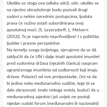
Ukoliko se stoga ova odluka održi, odn. ukoliko se
na njezino obrazloženje budu pozivali drugi
sudovi u nekim narednim postupcima, ljudska
prava će nužno ostati subordinirana ovoj
apsolutnoj moći. (S. Leyersdorff, L. Melvern
(2012)). To je naprosto neprihvatljivo! I s političke,
ljudske i pravne perspektive.
Na temelju svega iznijetoga, vjerujemo da se dâ
zaključiti da će UN i dalje imati apsolutni imunitet
pred sudovima država (njezinih članica) naspram
ograničenoga imuniteta od sudbenosti koji imaju
države. Polazeći od ove pretpostavke, čini se da
bi jedino neko međunarodno sudište, koje bi se
dalo obrazovati, imalo nekoga smisla, budući da u
međunarodnoj zajednici još uvijek ne postoji
nijedan sudski forum (međunarodni ili nacionalni)