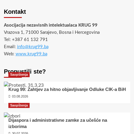
Kontakt
Asocijacija nezavisnih intelektualaca KRUG 99
Vrazova 1, 71000 Sarajevo, Bosna i Hercegovina
Tel: +387 61 132 791
Email:
info@krug99.ba
Web:
www.krug99.ba
Propustili ste?
Saopštenja
Krug 99: Zahtjev za hitno objavljivanje Odluke CIK-a BiH
03.08.2026
Saopštenja
Dijaspora i administrativne zamke za učešće na
izborima
30.07.2026