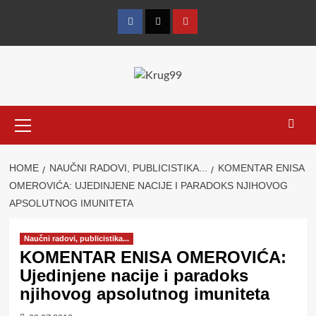
Skip
to
Facebook
Twitter
YouTube
content
Primary
Menu
HOME
NAUČNI RADOVI, PUBLICISTIKA...
KOMENTAR ENISA
OMEROVIĆA: UJEDINJENE NACIJE I PARADOKS NJIHOVOG
APSOLUTNOG IMUNITETA
Naučni radovi, publicistika...
KOMENTAR ENISA OMEROVIĆA:
Ujedinjene nacije i paradoks
njihovog apsolutnog imuniteta