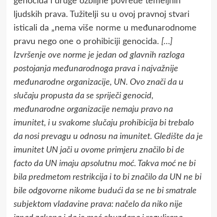
genocida i druge ozbiljne povrede temeljnih
ljudskih prava. Tužitelji su u ovoj pravnoj stvari
isticali da „nema više norme u međunarodnome
pravu nego one o prohibiciji genocida.
[…]
Izvršenje ove norme je jedan od glavnih razloga
postojanja međunarodnoga prava i najvažnije
međunarodne organizacije, UN. Ovo znači da u
slučaju propusta da se spriječi genocid,
međunarodne organizacije nemaju pravo na
imunitet, i u svakome slučaju prohibicija bi trebalo
da nosi prevagu u odnosu na imunitet. Gledište da je
imunitet UN jači u ovome primjeru značilo bi de
facto da UN imaju apsolutnu moć. Takva moć ne bi
bila predmetom restrikcija i to bi značilo da UN ne bi
bile odgovorne nikome budući da se ne bi smatrale
subjektom vladavine prava: načelo da niko nije