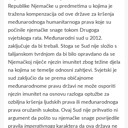
Republike Njemačke u predmetima u kojima je
tražena kompenzacija od ove države za kršenja
međunarodnoga humanitarnoga prava koje su
počinile njemačke snage tokom Drugoga
svjetskoga rata. Međunarodni sud u 2012.
zaključuje da bi trebali. Stoga se Sud nije složio s
talijanskom tvrdnjom da bi bilo opravdano da se
Njemačkoj niječe njezin imunitet zbog težine djela
na kojima se temelje odnosni zahtjevi. Svjetski je
sud zaključio da se prema običajnome
međunarodnome pravu državi ne može osporiti
njezin imunitet na osnovu razloga optužbe za
ozbiljna kršenja ljudskih prava ili međunarodnoga
prava oružanih sukoba. Ovaj Sud nije prihvatio ni
argument da pošto su njemačke snage povrijedile
pravila
imperativnoga
karaktera da ova država ne