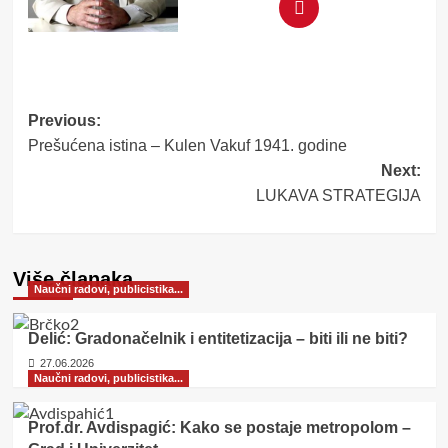
Post
Previous:
Prešućena istina – Kulen Vakuf 1941. godine
navigation
Next:
LUKAVA STRATEGIJA
Više članaka
Naučni radovi, publicistika...
Delić: Gradonačelnik i entitetizacija – biti ili ne biti?
27.06.2026
Naučni radovi, publicistika...
Prof.dr. Avdispagić: Kako se postaje metropolom –