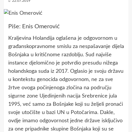
22.07.2019
Piše: Enis Omerović
Kraljevina Holandija oglašena je odgovornom u
građanskopravnome smislu za nespašavanje dijela
Bošnjaka u kritičnome razdoblju. Sud najviše
instance djelomično je potvrdio presudu nižega
holandskoga suda iz 2017. Oglasio je svoju državu
u kontekstu genocida odgovornom, ne za sve
žrtve ovoga počinjenoga zločina na području
sigurne zone Ujedinjenih nacija Srebrenice jula
1995, već samo za Bošnjake koji su željeli pronaći
svoje utočište u bazi UN u Potočarima. Dakle,
ovdje imamo odgovornost jedne države isključivo
za one pripadnike skupine Bošnjaka koji su se