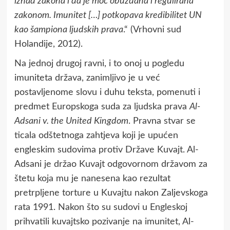
iznad zakona i da je moć obuzdana i regulirana
zakonom. Imunitet […] potkopava kredibilitet UN
kao šampiona ljudskih prava
.“ (Vrhovni sud
Holandije, 2012).
Na jednoj drugoj ravni, i to onoj u pogledu
imuniteta država, zanimljivo je u već
postavljenome slovu i duhu teksta, pomenuti i
predmet Europskoga suda za ljudska prava
Al-
Adsani v. the United Kingdom
. Pravna stvar se
ticala odštetnoga zahtjeva koji je upućen
engleskim sudovima protiv Države Kuvajt. Al-
Adsani je držao Kuvajt odgovornom državom za
štetu koja mu je nanesena kao rezultat
pretrpljene torture u Kuvajtu nakon Zaljevskoga
rata 1991. Nakon što su sudovi u Engleskoj
prihvatili kuvajtsko pozivanje na imunitet, Al-