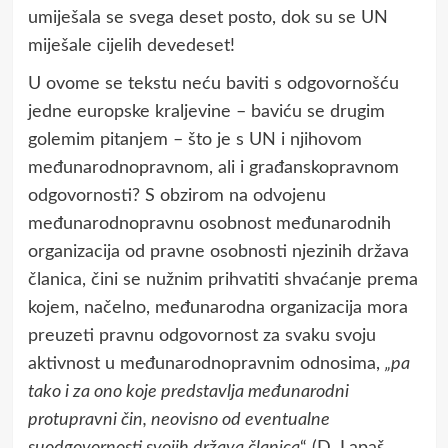
umiješala se svega deset posto, dok su se UN
miješale cijelih devedeset!
U ovome se tekstu neću baviti s odgovornošću
jedne europske kraljevine – baviću se drugim
golemim pitanjem – što je s UN i njihovom
međunarodnopravnom, ali i građanskopravnom
odgovornosti? S obzirom na odvojenu
međunarodnopravnu osobnost međunarodnih
organizacija od pravne osobnosti njezinih država
članica, čini se nužnim prihvatiti shvaćanje prema
kojem, načelno, međunarodna organizacija mora
preuzeti pravnu odgovornost za svaku svoju
aktivnost u međunarodnopravnim odnosima,
„pa
tako i za ono koje predstavlja međunarodni
protupravni čin, neovisno od eventualne
suodgovornosti svojih država članica
“ (D. Lapaš,