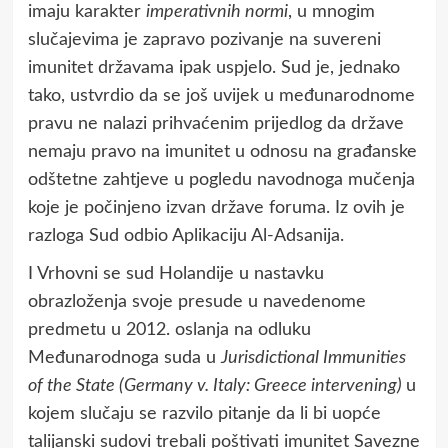
imaju karakter
imperativnih normi
, u mnogim
slučajevima je zapravo pozivanje na suvereni
imunitet državama ipak uspjelo. Sud je, jednako
tako, ustvrdio da se još uvijek u međunarodnome
pravu ne nalazi prihvaćenim prijedlog da države
nemaju pravo na imunitet u odnosu na građanske
odštetne zahtjeve u pogledu navodnoga mučenja
koje je počinjeno izvan države foruma. Iz ovih je
razloga Sud odbio Aplikaciju Al-Adsanija.
I Vrhovni se sud Holandije u nastavku
obrazloženja svoje presude u navedenome
predmetu u 2012. oslanja na odluku
Međunarodnoga suda u
Jurisdictional Immunities
of the State (Germany v. Italy: Greece intervening)
u
kojem slučaju se razvilo pitanje da li bi uopće
talijanski sudovi trebali poštivati imunitet Savezne