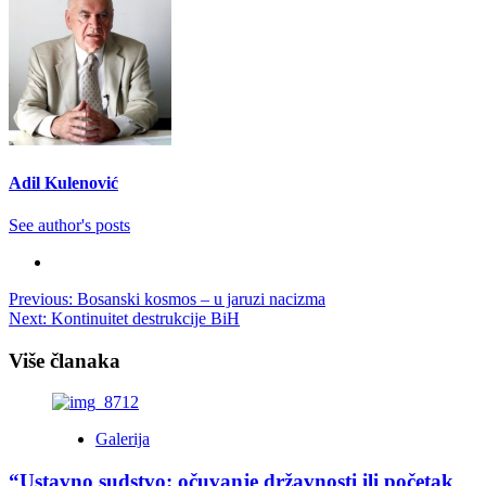
Adil Kulenović
See author's posts
Post
Previous:
Bosanski kosmos – u jaruzi nacizma
Next:
Kontinuitet destrukcije BiH
navigation
Više članaka
Galerija
“Ustavno sudstvo: očuvanje državnosti ili početak