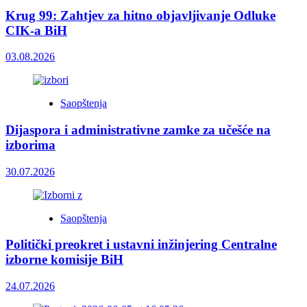
Krug 99: Zahtjev za hitno objavljivanje Odluke
CIK-a BiH
03.08.2026
Saopštenja
Dijaspora i administrativne zamke za učešće na
izborima
30.07.2026
Saopštenja
Politički preokret i ustavni inžinjering Centralne
izborne komisije BiH
24.07.2026