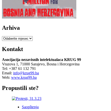
Arhiva
Arhiva
Kontakt
Asocijacija nezavisnih intelektualaca KRUG 99
Vrazova 1, 71000 Sarajevo, Bosna i Hercegovina
Tel: +387 61 132 791
Email:
info@krug99.ba
Web:
www.krug99.ba
Propustili ste?
Saopštenja