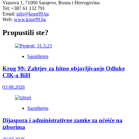
Vrazova 1, 71000 Sarajevo, Bosna i Hercegovina
Tel: +387 61 132 791
Email:
info@krug99.ba
Web:
www.krug99.ba
Propustili ste?
Saopštenja
Krug 99: Zahtjev za hitno objavljivanje Odluke
CIK-a BiH
03.08.2026
Saopštenja
Dijaspora i administrativne zamke za učešće na
izborima