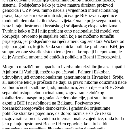
sistema. Podsjećamo kako je takva mantra direktan proizvod
genocida i UZP-ova, mimo načela i vrijednosti internacionalnog
prava, koja sada može učiniti isključivanje BiH izvan zajednice
modernih demokratskih država svijeta. Ona je prije svega mantra,
izraz i trajni instrument hrvatskog i srbijanskog ekspanzionizma.
Tvrdnje kako u BiH nije problem etno nacionalistički model već
korupcija, otvoreno je stajalište onih koje ne možemo tumačiti
prijateljski, jer podsjećamo na riječi američkog senatora Wickera od
prije par godina, koji kaže da su etničke politike problem u BiH, jer
su upravo one stvorile sistem temeljen na korupciji i nepotizmu, te
da je Amerika umorna od etničkih politika u Bosni i Hercegovini.
Mogu to u različitom kapacitetu i verbalnim ekvilibrijima zastupati i
Ajnhorst ili Varhelji, može to pojačavati i Palmer i Eskobar,
udovoljavajući etnonacionalizmu generiranom iz Hrvatske i Srbije,
ali naučene lekcije prošlosti ne daju za pravo nikome oduzimati nade
za budućnost i sudbine ljudi, muškaraca, žena i djece u BiH. Svaki
separatni ustupci etnonacinalizmu, zagovaranje etničkog
totalitarizma, naspram građanske demokracije, put su u trajnu
agoniju BiH i nestabilnosti na Balkanu. Pozivamo sve
bosanskohercegovačke demokratski i građanski orijentirane
političke stranke i pojedince, da dobro razmisle šta će i kako
razgovarati sa predstavnicima internacionalne zajednice, onda kada
je u pitanju opstojnost Bosne i Hercegovine, koja treba biti
preuređena na temeljima liberalne građanske demokratije.