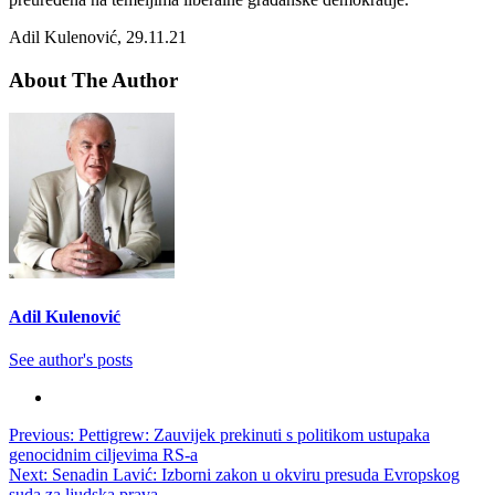
Adil Kulenović, 29.11.21
About The Author
Adil Kulenović
See author's posts
Post
Previous:
Pettigrew: Zauvijek prekinuti s politikom ustupaka
genocidnim ciljevima RS-a
navigation
Next:
Senadin Lavić: Izborni zakon u okviru presuda Evropskog
suda za ljudska prava