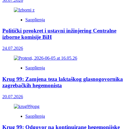
30.07.2026
Saopštenja
Politički preokret i ustavni inžinjering Centralne
izborne komisije BiH
24.07.2026
Saopštenja
Krug 99: Zamjena teza laktaškog glasnogovornika
zagrebačkih hegemonista
20.07.2026
Saopštenja
Krug 99: Odgovor na kontinuirane hegemonijske