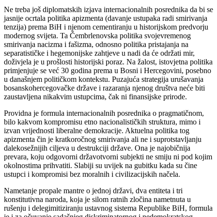
Ne treba još diplomatskih izjava internacionalnih posrednika da bi se
jasnije ocrtala politika apizmenta (davanje ustupaka radi smirivanja
tenzija) prema BiH i njenom cementiranju u historijskom predvorju
modernog svijeta. Ta Čembrlenovska politika svojevremenog
smirivanja nacizma i fašizma, odnosno politika pristajanja na
separatističke i hegemonijske zahtjeve u nadi da će održati mir,
doživjela je u prošlosti historijski poraz. Na žalost, istovjetna politika
primjenjuje se već 30 godina prema u Bosni i Hercegovini, posebno
u današnjem političkom kontekstu. Puzajuća strategija urušavanja
bosanskohercegovačke države i razaranja njenog društva neće biti
zaustavljena nikakvim ustupcima, čak ni finansijske prirode.
Providna je formula internacionalnih posrednika o pragmatičnom,
bilo kakvom kompromisu etno nacionalističkih struktura, mimo i
izvan vrijednosti liberalne demokracije. Aktuelna politika tog
apizmenta čin je kratkoročnog smirivanja ali ne i suprotstavljanju
dalekosežnijih ciljeva u destrukciji države. Ona je najobičnija
prevara, koju odgovorni državotvorni subjekti ne smiju ni pod kojim
okolnostima prihvatiti. Slabiji su uvijek na gubitku kada su čine
ustupci i kompromisi bez moralnih i civilizacijskih načela.
Nametanje propale mantre o jednoj državi, dva entiteta i tri
konstitutivna naroda, koja je silom ratnih zločina nametnuta u
rušenju i delegimitiziranju ustavnog sistema Republike BiH, formula
je i za očuvanje sadašnjeg diskriminatornog i nedemokratskog