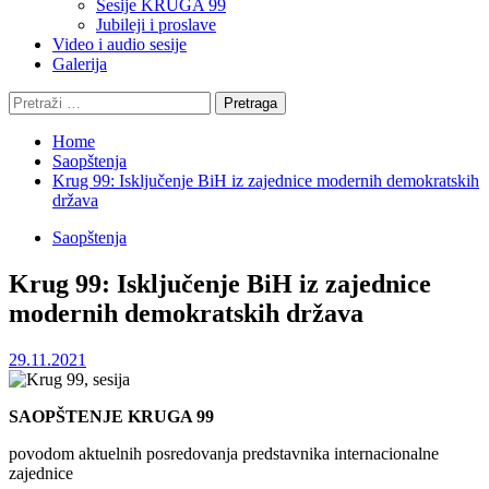
Sesije KRUGA 99
Jubileji i proslave
Video i audio sesije
Galerija
Pretraga:
Home
Saopštenja
Krug 99: Isključenje BiH iz zajednice modernih demokratskih
država
Saopštenja
Krug 99: Isključenje BiH iz zajednice
modernih demokratskih država
29.11.2021
SAOPŠTENJE KRUGA 99
povodom aktuelnih posredovanja predstavnika internacionalne
zajednice