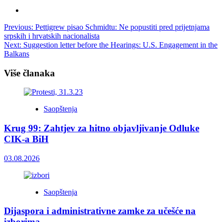
Post
Previous:
Pettigrew pisao Schmidtu: Ne popustiti pred prijetnjama
srpskih i hrvatskih nacionalista
navigation
Next:
Suggestion letter before the Hearings: U.S. Engagement in the
Balkans
Više članaka
Saopštenja
Krug 99: Zahtjev za hitno objavljivanje Odluke
CIK-a BiH
03.08.2026
Saopštenja
Dijaspora i administrativne zamke za učešće na
izborima