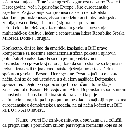
jačaju svoj utjecaj. Time bi se ugrozila sigurnost ne samo Bosne i
Hercegovine, već i Jugoistočne Evrope i šire euroatlantske
zajednice. Zagovaranje kompromisa na štetu demokratskih
standarda po ruskom/sovjetskom modelu konstitutivnosti (jedna
zemlja, dva entiteta, tri naroda) siguran su put samo u
nefunkcionalnu državu, diskriminaciju građana, razaranje
multietničkog društva i jačanje separatizma lidera Republike Srpske
Milorada Dodika i drugih.
Konkretno, čini se kao da američki izaslanici u BiH prave
kompromise sa liderima etnonacionalističkih pokreta i njihovih
političkih stranaka, kao da su oni jedini predstavnici
bosanskohercegovačkog naroda, kao da su to stranke sa kojima se
trebaju iznalaziti trajna demokratska rješenja umjesto sa širim
spektrom građana Bosne i Hercegovine. Postupajući na ovakav
način, čini se da oni ustrajavaju s dijelom naslijeđa Dejtonskog
sporazuma. Dejtonski sporazum je bio odličan u tome što je
zaustavio rat u Bosni i Hercegovini. Ali je Dejtonskim sporazumom
uspostavljena i postkonfliktna struktura vlasti koja je
disfunkcionalna, skupa i u potpunom neskladu s najboljim praksama
euroatlantskog demokratskog modela, na taj način kočeći put BiH
ka EU i NATO savezu.
Naime, tvorci Dejtonskog mirovnog sporazuma su odlučili
da pregovaraju s političkim krilom paravojnih formacija koje su se