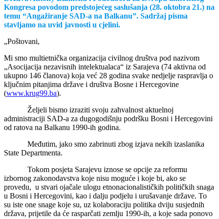
Kongresa povodom predstojećeg saslušanja (28. oktobra 21.) na
temu “Angažiranje SAD-a na Balkanu”. Sadržaj pisma
stavljamo na uvid javnosti u cjelini.
„Poštovani,
Mi smo multietnička organizacija civilnog društva pod nazivom
„Asocijacija nezavisnih intelektualaca“ iz Sarajeva (74 aktivna od
ukupno 146 članova) koja već 28 godina svake nedjelje raspravlja o
ključnim pitanjima države i društva Bosne i Hercegovine
(
www.krug99.ba
).
Željeli bismo izraziti svoju zahvalnost aktuelnoj
administraciji SAD-a za dugogodišnju podršku Bosni i Hercegovini
od ratova na Balkanu 1990-ih godina.
Međutim, jako smo zabrinuti zbog izjava nekih izaslanika
State Departmenta.
Tokom posjeta Sarajevu iznose se opcije za reformu
izbornog zakonodavstva koje nisu moguće i koje bi, ako se
provedu, u stvari ojačale ulogu etnonacionalističkih političkih snaga
u Bosni i Hercegovini, kao i dalju podjelu i urušavanje države. To
su iste one snage koje su, uz kolaboraciju politika dviju susjednih
država, prijetile da će rasparčati zemlju 1990-ih, a koje sada ponovo