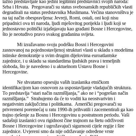
lažno predstavljale kao jedini legitimni predstavnici svojih naroda:
Srba i Hrvata. Pregovarači su status svebosanskih republičkih vlasti
degradirali na status predstavnika Muslimana. Većina stanovništva je
na taj način obespravljena: Jevreji, Romi, ostali, oni koji nisu
pripadnici ova tri naroda, ljudi mješovitog porijekla i ljudi koji se
jednostavno politički izjašnjavaju kao građani Bosne i Hercegovine,
što je neotuđivo pravo svakog građanina svijeta.
Mi izražavamo svoju podršku Bosni i Hercegovini
zasnovanoj na pojednostavljenoj strukturi vlasti u skladu s modelima
istinske demokratije u svim drugim dijelovima euroatlantske
zajednice, i u skladu sa standardima ljudskih prava i temeljnih
sloboda, što je navedeno i u aktuelnom Ustavu Bosne i
Hercegovine.
Ne shvatamo opsesiju vaših izaslanika etničkom
identifikacijom kao osnovom za uspostavljanje vladajućih struktura.
To predstavlja “stari način razmišljanja,” ako ne i “pogrešan način
razmišljanja.” Strahujemo da će to voditi ka neostvarivim i
negativnim zaključcima i politikama. Američki pregovarači su
privremeni poremećaj u ratu 1990-ih prihvatili i zacementirali ga kao
trajno rješenje za Bosnu i Hercegovinu u postratnom periodu. Vaši
sadašnji izaslanici ovu rigidnost čine trajnom na štetu održivosti
Bosne i Hercegovine i ugrožavajući sigurnosti cijele regije i šire
zajednice. Uvjereni smo da nije održavanje određene vrste