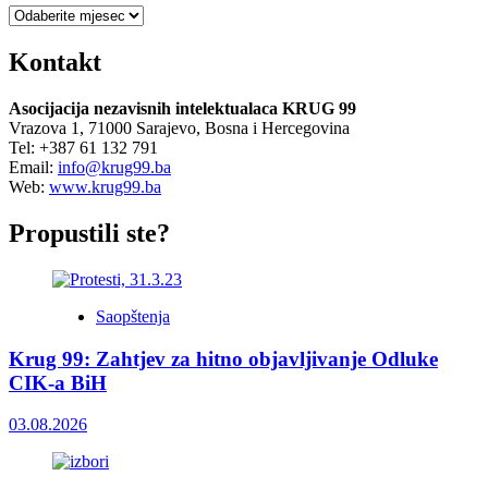
Arhiva
Kontakt
Asocijacija nezavisnih intelektualaca KRUG 99
Vrazova 1, 71000 Sarajevo, Bosna i Hercegovina
Tel: +387 61 132 791
Email:
info@krug99.ba
Web:
www.krug99.ba
Propustili ste?
Saopštenja
Krug 99: Zahtjev za hitno objavljivanje Odluke
CIK-a BiH
03.08.2026