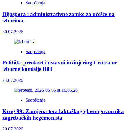
Saopštenja
Dijaspora i administrativne zamke za učešće na
izborima
30.07.2026
Saopštenja
Politički preokret i ustavni inžinjering Centralne
izborne komisije BiH
24.07.2026
Saopštenja
Krug 99: Zamjena teza laktaškog glasnogovornika
zagrebačkih hegemonista
20.07.2026