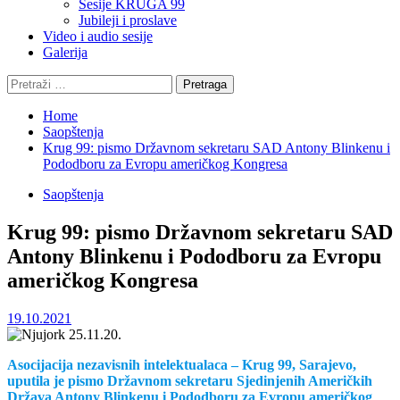
Sesije KRUGA 99
Jubileji i proslave
Video i audio sesije
Galerija
Pretraga:
Home
Saopštenja
Krug 99: pismo Državnom sekretaru SAD Antony Blinkenu i
Pododboru za Evropu američkog Kongresa
Saopštenja
Krug 99: pismo Državnom sekretaru SAD
Antony Blinkenu i Pododboru za Evropu
američkog Kongresa
19.10.2021
Asocijacija nezavisnih intelektualaca – Krug 99, Sarajevo,
uputila je pismo Državnom sekretaru Sjedinjenih Američkih
Država Antony Blinkenu i Pododboru za Evropu američkog