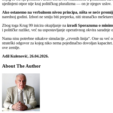
ujedinjeni otpor nije kraj političkog pluralizma — on je njegov uslov.
Ako ostanemo na verbalnom nivou principa, ništa se neće promij
narednoj godini. Izbori ne smiju biti prepreka, niti stranačko mešetaren
Zbog toga Krug 99 inicira okupljanje na
izradi Sporazuma o minim
i političke razlike, već na uspostavljanje operativnog okvira saradnje
Nama nisu potrebne nikakve simulacije „crvenih linija“. One su već od
strateški odgovor za kojeg niko nema pojedinačno dovoljan kapacitet. S
ove zemlje.
Adil Kulenović, 26.04.2026.
About The Author