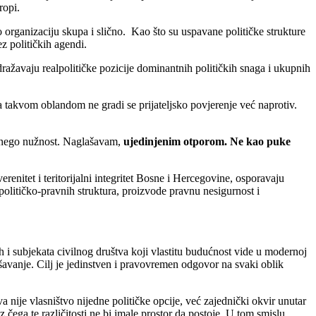
ropi.
o organizaciju skupa i slično. Kao što su uspavane političke strukture
z političkih agendi.
 odražavaju realpolitičke pozicije dominantnih političkih snaga i ukupnih
a takvom oblandom ne gradi se prijateljsko povjerenje već naprotiv.
, nego nužnost. Naglašavam,
ujedinjenim otporom. Ne kao puke
erenitet i teritorijalni integritet Bosne i Hercegovine, osporavaju
h političko-pravnih struktura, proizvode pravnu nesigurnost i
h i subjekata civilnog društva koji vlastitu budućnost vide u modernoj
vanje. Cilj je jedinstven i pravovremen odgovor na svaki oblik
 nije vlasništvo nijedne političke opcije, već zajednički okvir unutar
z čega te različitosti ne bi imale prostor da postoje. U tom smislu,