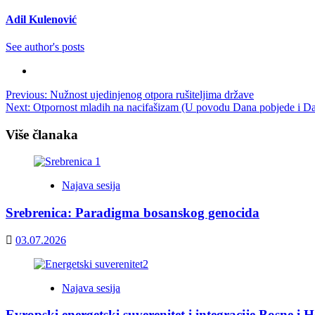
Adil Kulenović
See author's posts
Post
Previous:
Nužnost ujedinjenog otpora rušiteljima države
Next:
Otpornost mladih na nacifašizam (U povodu Dana pobjede i D
navigation
Više članaka
Najava sesija
Srebrenica: Paradigma bosanskog genocida
03.07.2026
Najava sesija
Evropski energetski suverenitet i integracije Bosne i 