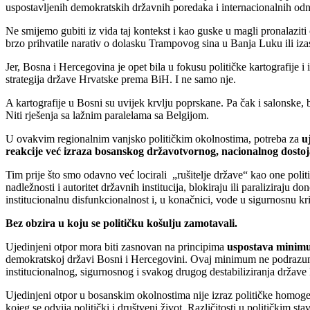
uspostavljenih demokratskih državnih poredaka i internacionalnih odno
Ne smijemo gubiti iz vida taj kontekst i kao guske u magli pronalaziti
brzo prihvatile narativ o dolasku Trampovog sina u Banja Luku ili iza
Jer, Bosna i Hercegovina je opet bila u fokusu političke kartografije i 
strategija države Hrvatske prema BiH. I ne samo nje.
A kartografije u Bosni su uvijek krvlju poprskane. Pa čak i salonske,
Niti rješenja sa lažnim paralelama sa Belgijom.
U ovakvim regionalnim vanjsko političkim okolnostima, potreba za
u
reakcije već izraza bosanskog državotvornog, nacionalnog dostoj
Tim prije što smo odavno već locirali „rušitelje države“ kao one politič
nadležnosti i autoritet državnih institucija, blokiraju ili paraliziraj
institucionalnu disfunkcionalnost i, u konačnici, vode u sigurnosnu kr
Bez obzira u koju se političku košulju zamotavali.
Ujedinjeni otpor mora biti zasnovan na principima
uspostava minim
demokratskoj državi Bosni i Hercegovini. Ovaj minimum ne podrazumi
institucionalnog, sigurnosnog i svakog drugog destabiliziranja države
Ujedinjeni otpor u bosanskim okolnostima nije izraz političke homogeno
kojeg se odvija politički i društveni život. Različitosti u političkim s