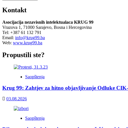
Kontakt
Asocijacija nezavisnih intelektualaca KRUG 99
Vrazova 1, 71000 Sarajevo, Bosna i Hercegovina
Tel: +387 61 132 791
Email:
info@krug99.ba
Web:
www.krug99.ba
Propustili ste?
Saopštenja
Krug 99: Zahtjev za hitno objavljivanje Odluke CIK
03.08.2026
Saopštenja