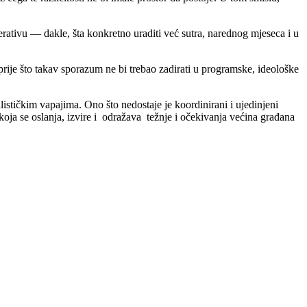
erativu — dakle, šta konkretno uraditi već sutra, narednog mjeseca i u
prije što takav sporazum ne bi trebao zadirati u programske, ideološke
ističkim vapajima. Ono što nedostaje je koordinirani i ujedinjeni
koja se oslanja, izvire i odražava težnje i očekivanja većina građana