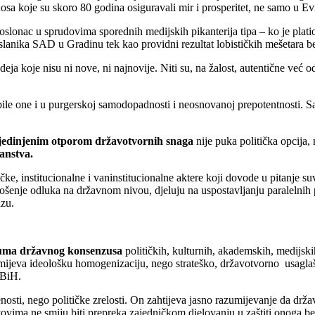
sa koje su skoro 80 godina osiguravali mir i prosperitet, ne samo u Ev
 oslonac u sprudovima sporednih medijskih pikanterija tipa – ko je plati
slanika SAD u Gradinu tek kao providni rezultat lobističkih mešetara be
ideja koje nisu ni nove, ni najnovije. Niti su, na žalost, autentične već
 bile one i u purgerskoj samodopadnosti i neosnovanoj prepotentnosti. S
jedinjenim otporom državotvornih snaga
nije puka politička opcija
anstva.
ke, institucionalne i vaninstitucionalne aktere koji dovode u pitanje suv
u donošenje odluka na državnom nivou, djeluju na uspostavljanju paralelni
izu.
uma državnog konsenzusa
političkih, kulturnih, akademskih, medijski
jeva ideološku homogenizaciju, nego strateško, državotvorno usaglaša
 BiH.
sti, nego političke zrelosti. On zahtijeva jasno razumijevanje da država
tavovima ne smiju biti prepreka zajedničkom djelovanju u zaštiti onoga be