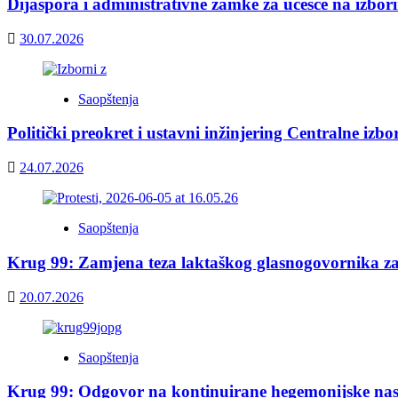
Dijaspora i administrativne zamke za učešće na izbor
30.07.2026
Saopštenja
Politički preokret i ustavni inžinjering Centralne izb
24.07.2026
Saopštenja
Krug 99: Zamjena teza laktaškog glasnogovornika z
20.07.2026
Saopštenja
Krug 99: Odgovor na kontinuirane hegemonijske nas