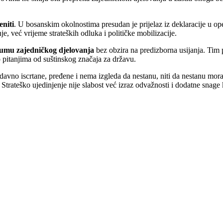
eniti
. U bosanskim okolnostima presudan je prijelaz iz deklaracije u op
je, već vrijeme strateških odluka i političke mobilizacije.
umu zajedničkog djelovanja
bez obzira na predizborna usijanja. Tim 
 o pitanjima od suštinskog značaja za državu.
avno iscrtane, pređene i nema izgleda da nestanu, niti da nestanu moral
trateško ujedinjenje nije slabost već izraz odvažnosti i dodatne snage 