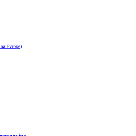
ana Evrope)
Hercegovine