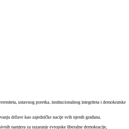
vereniteta, ustavnog poretka, institucionalnog integriteta i demokratske
šavanju države kao zajedničke nacije svih njenih građana.
resivnih namjera za razaranje evropske liberalne demokracije,