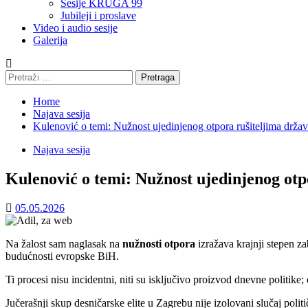
Sesije KRUGA 99
Jubileji i proslave
Video i audio sesije
Galerija
Pretraga:
Home
Najava sesija
Kulenović o temi: Nužnost ujedinjenog otpora rušiteljima drža
Najava sesija
Kulenović o temi: Nužnost ujedinjenog otp
05.05.2026
Na žalost sam naglasak na
nužnosti otpora
izražava krajnji stepen za
budućnosti evropske BiH.
Ti procesi nisu incidentni, niti su isključivo proizvod dnevne politike
Jučerašnji skup desničarske elite u Zagrebu nije izolovani slučaj polit