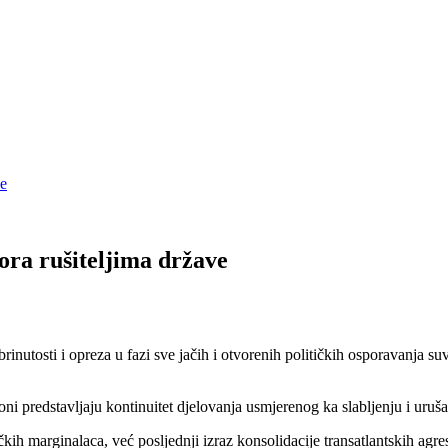
ve
ora rušiteljima države
brinutosti i opreza u fazi sve jačih i otvorenih političkih osporavanja su
; oni predstavljaju kontinuitet djelovanja usmjerenog ka slabljenju i uru
ičkih marginalaca, već posljednji izraz konsolidacije transatlantskih ag