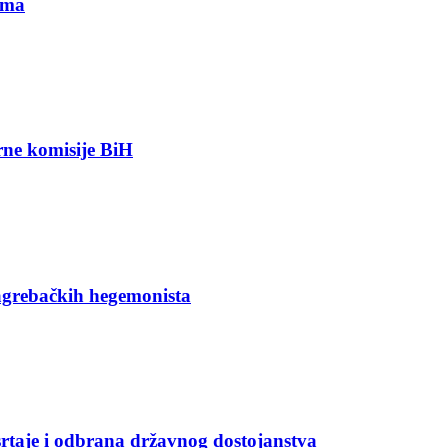
ima
orne komisije BiH
agrebačkih hegemonista
rtaje i odbrana državnog dostojanstva