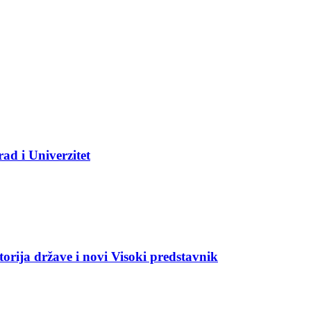
ad i Univerzitet
torija države i novi Visoki predstavnik