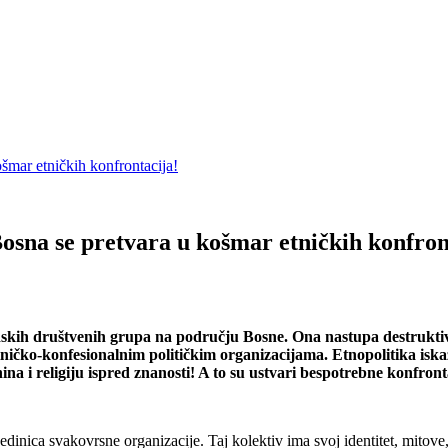
šmar etničkih konfrontacija!
osna se pretvara u košmar etničkih konfron
dskih društvenih grupa na području Bosne. Ona nastupa destruktivn
 etničko-konfesionalnim političkim organizacijama. Etnopolitika 
nina i religiju ispred znanosti! A to su ustvari bespotrebne konfront
edinica svakovrsne organizacije. Taj kolektiv ima svoj identitet, mitove, 