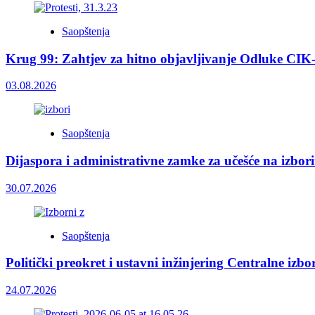
Saopštenja
Krug 99: Zahtjev za hitno objavljivanje Odluke CIK
03.08.2026
Saopštenja
Dijaspora i administrativne zamke za učešće na izbor
30.07.2026
Saopštenja
Politički preokret i ustavni inžinjering Centralne izb
24.07.2026