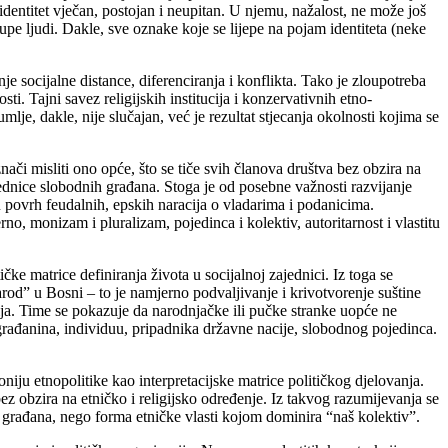
identitet vječan, postojan i neupitan. U njemu, nažalost, ne može još
rupe ljudi. Dakle, sve oznake koje se lijepe na pojam identiteta (neke
je socijalne distance, diferenciranja i konflikta. Tako je zloupotreba
i. Tajni savez religijskih institucija i konzervativnih etno-
je, dakle, nije slučajan, već je rezultat stjecanja okolnosti kojima se
nači misliti ono opće, što se tiče svih članova društva bez obzira na
jednice slobodnih građana. Stoga je od posebne važnosti razvijanje
uru povrh feudalnih, epskih naracija o vladarima i podanicima.
no, monizam i pluralizam, pojedinca i kolektiv, autoritarnost i vlastitu
ke matrice definiranja života u socijalnoj zajednici. Iz toga se
rod” u Bosni – to je namjerno podvaljivanje i krivotvorenje suštine
ija. Time se pokazuje da narodnjačke ili pučke stranke uopće ne
građanina, individuu, pripadnika državne nacije, slobodnog pojedinca.
iju etnopolitike kao interpretacijske matrice političkog djelovanja.
ez obzira na etničko i religijsko određenje. Iz takvog razumijevanja se
 građana, nego forma etničke vlasti kojom dominira “naš kolektiv”.