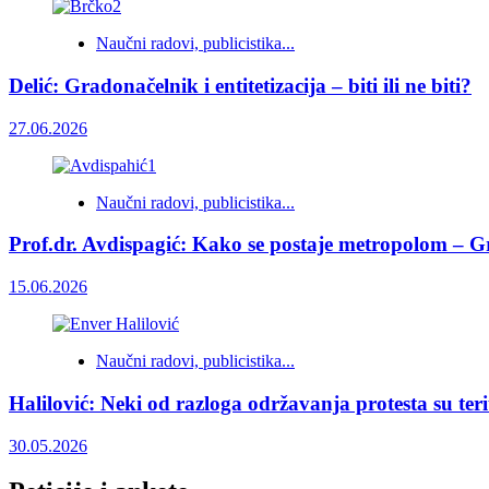
Naučni radovi, publicistika...
Delić: Gradonačelnik i entitetizacija – biti ili ne biti?
27.06.2026
Naučni radovi, publicistika...
Prof.dr. Avdispagić: Kako se postaje metropolom – Gr
15.06.2026
Naučni radovi, publicistika...
Halilović: Neki od razloga održavanja protesta su teri
30.05.2026