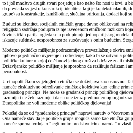
to i još mnoštvo drugih stvari posjeduje kao nešto što nosi u krvi, u 
da prevlada svijest o konstrukciji identiteta koji je kontekstualan ili
grupe) su konstrukcije, izmišljotine, slučajna priricanja, dodaci koji s
Budući su identiteti socijalnih etničkih grupa davno oblikovani na reli
religijskih sadržaja poduprta iz nje izvedenom etničkom razlikom koja s
šovinističkih partija ogleda se u podupiranju jednopartijskog modela d
iskazuje suštinska nesposobnost za suočavanje s onim budućim. Stoga v
Moderno političko mišljenje podrazumijeva prevazilaženje okvira etničko
njihovo pojedinačno uvjerenje ili određenje, kako bi se ostvarila poli
političke kulture u kojoj će članovi jednog društva i države znati misli
Državljansko političko mišljenje je sposobno da razlikuje fašizam i ant
personalnost.
U etnopolitičkom svijetogledu etničko se doživljava kao osnovno. Tako 
nameće ekskluzivno određivanje etničkog kolektiva kao jedine primjere
građanskog principa. Ne može se građanski princip političkog djelovan
razumiju i ne žele razumjeti da su one izraz predmodernog organiziran
Etnopolitika ne voli moderne oblike političkog djelovanja!
Pokušaj da se od “građanskog principa” napravi narativ o “četvrtom nar
Ona nameće stav da je politička grupa moguća samo kao etnička grupa, a
nameće sporna tvrdnja o “legitimnim predstavnicima naroda” u vlasti.