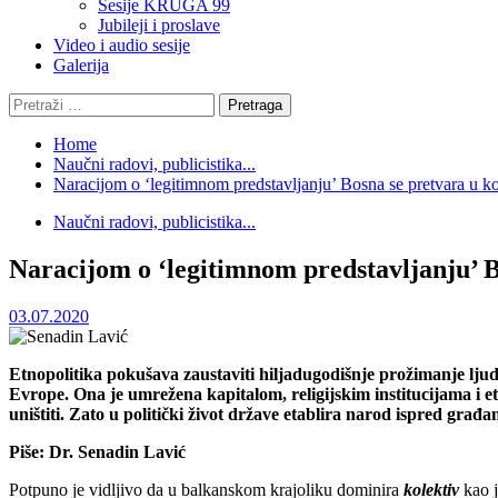
Sesije KRUGA 99
Jubileji i proslave
Video i audio sesije
Galerija
Pretraga:
Home
Naučni radovi, publicistika...
Naracijom o ‘legitimnom predstavljanju’ Bosna se pretvara u ko
Naučni radovi, publicistika...
Naracijom o ‘legitimnom predstavljanju’ B
03.07.2020
Etnopolitika pokušava zaustaviti hiljadugodišnje prožimanje lju
Evrope. Ona je umrežena kapitalom, religijskim institucijama i
uništiti. Zato u politički život države etablira narod ispred građa
Piše: Dr. Senadin Lavić
Potpuno je vidljivo da u balkanskom krajoliku dominira
kolektiv
kao j