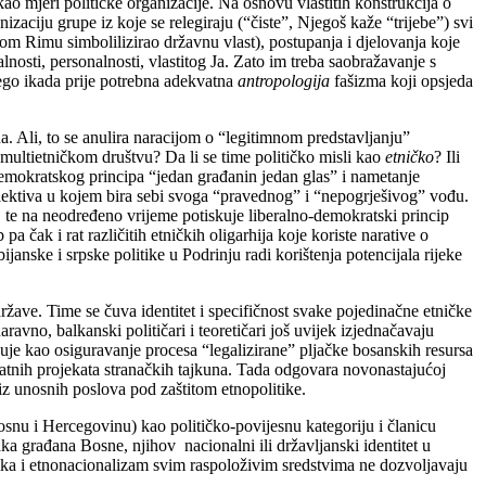
kao mjeri političke organizacije. Na osnovu vlastitih konstrukcija o
zaciju grupe iz koje se relegiraju (“čiste”, Njegoš kaže “trijebe”) svi
arom Rimu simbolilizirao državnu vlast), postupanja i djelovanja koje
osti, personalnosti, vlastitog Ja. Zato im treba saobražavanje s
ego ikada prije potrebna adekvatna
antropologija
fašizma koji opsjeda
. Ali, to se anulira naracijom o “legitimnom predstavljanju”
 multietničkom društvu? Da li se time političko misli kao
etničko
? Ili
 demokratskog principa “jedan građanin jedan glas” i nametanje
kolektiva u kojem bira sebi svoga “pravednog” i “nepogrješivog” vođu.
, te na neodređeno vrijeme potiskuje liberalno-demokratski princip
a čak i rat različitih etničkih oligarhija koje koriste narative o
ijanske i srpske politike u Podrinju radi korištenja potencijala rijeke
ržave. Time se čuva identitet i specifičnost svake pojedinačne etničke
ravno, balkanski političari i teoretičari još uvijek izjednačavaju
uje kao osiguravanje procesa “legalizirane” pljačke bosanskih resursa
rivatnih projekata stranačkih tajkuna. Tada odgovara novonastajućoj
 iz unosnih poslova pod zaštitom etnopolitike.
osnu i Hercegovinu) kao političko-povijesnu kategoriju i članicu
a građana Bosne, njihov nacionalni ili državljanski identitet u
itika i etnonacionalizam svim raspoloživim sredstvima ne dozvoljavaju