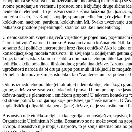
Etnopolitika se zasniva na konzervativnoj ideološkoj matrici koja se sa
svome postojanju u vremenu i prostoru ona isključuje druge slične iden
neidentični elementi. To je ustvari sama suština
fašizma
(tal.
fascismo
preferira fascio, “svežanj”, snoplje, spram pojedinačnog čovjeka. Pro
kolektivom, nacijom, partijom, kolektivnim Mi. Svako uvezivanje u s
balkanske prostore perpetuirajući strah od razlike i neidentičnog.
U demokratskom svijetu najveća vrijednost je pojedinac, pojedinačni č
“konstitutivnih” naroda i time se Bosna pretvara u košmar etničkih ko
se samo želi političko interpretirati kroz (kao) etničko? Ako je tako,
konsocijacijskog modela “suživota” ili življenja u odijeljenim getima 
To je, također, iskaz kojim se etablira dominacija etnopolitike kao j
političke akcije pojedinca ili slobodnog građanina države. Iz same etnop
ugroženosti naroda da bi drugu grupu potisnuli ili isključili iz mogućno
Drine! Tuđmanov režim je, isto tako, bio “zainteresiran” za potencijal
Odnos između etnopolitike (etnokratije) i demokratije, etničkog i g
grupe, a država se zasniva na vladavini prava. U tom pristupu se jasno d
državu-naciju s plemenom i etničkom grupom! U takvom kontekstu “zašt
od strane političkih oligarhija koje predstavljaju “naše narode”. Držav
kapitalističkoj oligarhiji da nema (jake) države, da je sve usitnjeno i
Bosanstvo nije etničko-religijska kategorija kao bošnjaštvo, srpstvo,
Organizacije Ujedinjenih Nacija. Bosanstvo se ne može svesti na geogr
Evropi. Bosanstvo nije utopija, naprotiv, to je zbilja internacionaln
da se čuje bosanstvo!