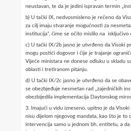
neustavan, te da je jedini ispravan termin „in
b) U tački IX, nedvosmisleno je rečeno da Vi
za cilj imaju stvaranje mogućnosti za nesmet
institucija“, čime se očito mislilo na isključi
c) U tački IX/2b jasno je utvrđeno da Visoki
mogu postići dogovor i čije je trajanje ogran
Vijeće ministara ne donese odluku u skladu
oblasti i tretiranom pitanju.
d) U tački IX/2c jasno je utvrđeno da se obav
se obezbjeđuje nesmetan rad „zajedničkih insti
obezbijedila implementacija Daytonskog mir
3. Imajući u vidu izneseno, upitno je da Viso
nisu dijelom njegovog mandata, kao što je to 
intervencija samo u jednom bh. entitetu, a da