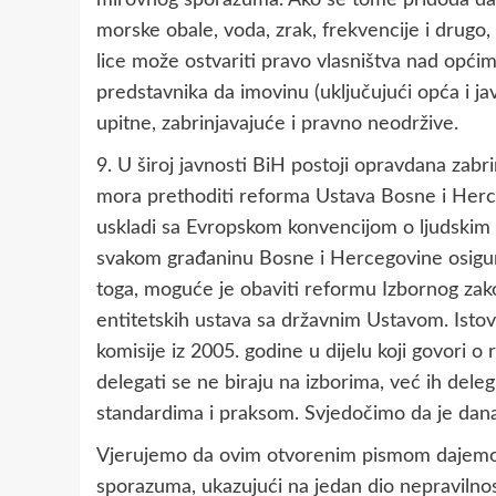
morske obale, voda, zrak, frekvencije i drugo, n
lice može ostvariti pravo vlasništva nad opći
predstavnika da imovinu (uključujući opća i ja
upitne, zabrinjavajuće i pravno neodržive.
9. U široj javnosti BiH postoji opravdana zab
mora prethoditi reforma Ustava Bosne i Herc
uskladi sa Evropskom konvencijom o ljudskim
svakom građaninu Bosne i Hercegovine osigura
toga, moguće je obaviti reformu Izbornog za
entitetskih ustava sa državnim Ustavom. Isto
komisije iz 2005. godine u dijelu koji govori 
delegati se ne biraju na izborima, već ih dele
standardima i praksom. Svjedočimo da je dana
Vjerujemo da ovim otvorenim pismom dajemo 
sporazuma, ukazujući na jedan dio nepravilnos