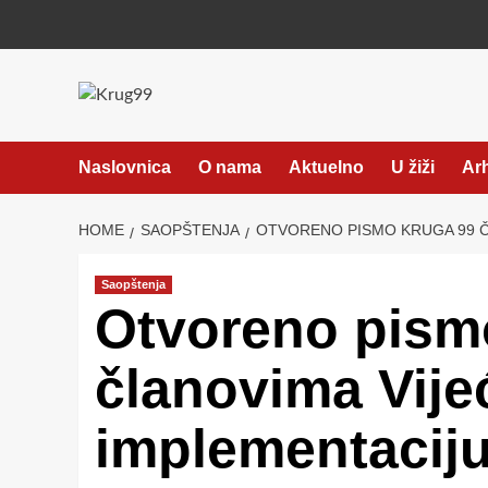
Skip
to
content
Naslovnica
O nama
Aktuelno
U žiži
Ar
HOME
SAOPŠTENJA
OTVORENO PISMO KRUGA 99 Č
Saopštenja
Otvoreno pism
članovima Vije
implementaciju