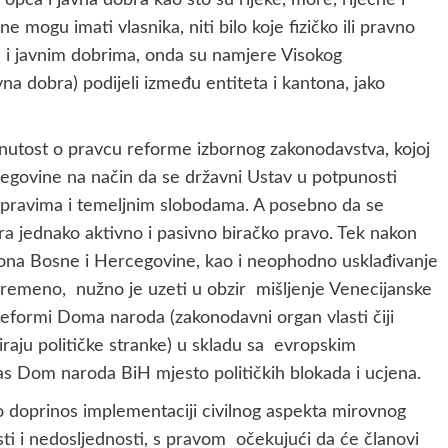
e mogu imati vlasnika, niti bilo koje fizičko ili pravno
m i javnim dobrima, onda su namjere Visokog
vna dobra) podijeli između entiteta i kantona, jako
rinutost o pravcu reforme izbornog zakonodavstva, kojoj
egovine na način da se državni Ustav u potpunosti
 pravima i temeljnim slobodama. A posebno da se
 jednako aktivno i pasivno biračko pravo. Tek nakon
kona Bosne i Hercegovine, kao i neophodno usklađivanje
vremeno, nužno je uzeti u obzir mišljenje Venecijanske
o reformi Doma naroda (zakonodavni organ vlasti čiji
giraju političke stranke) u skladu sa evropskim
s Dom naroda BiH mjesto političkih blokada i ucjena.
doprinos implementaciji civilnog aspekta mirovnog
ti i nedosljednosti, s pravom očekujući da će članovi