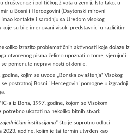
u društvenog i političkog života u zemlji. Isto tako, u
mir u Bosni i Hercegovini (Daytonski mirovni
imao kontakte i saradnju sa Uredom visokog
 koje su bile imenovani visoki predstavnici u različitim
koliko izrazito problematičnih aktivnosti koje dolaze iz
ga otvorenog pisma želimo upoznati o tome, vjerujući
 se pomenute nepravilnosti otklonile.
. godine, kojim se uvode „Bonska ovlaštenja“ Visokog
 se postratnoj Bosni i Hercegovini pomogne u izgradnji
ja.
 PIC-a iz Bona, 1997. godine, kojom se Visokom
 potrebno ukazati na nekoliko bitnih stvari:
„zajedničkim institucijama
“ što je suprotno odluci
 2023. godine, kojim je taj termin utvrđen kao