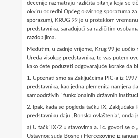
decenije razmatraju različita pitanja koja se tič
okviru odredbi Općeg okvirnog sporazuma za 
sporazum), KRUG 99 je u proteklom vremenu 
predstavnika, sarađujući sa različitim osobama
razdobljima.
Međutim, u zadnje vrijeme, Krug 99 je uočio ne
Ureda visokog predstavnika, te vas putem ovo
kako ćete poduzeti odgovarajuće korake da bi
1. Upoznati smo sa Zaključcima PIC-a iz 1997
predstavnika, kao jedna plemenita namjera da
samoodrživih i funkcionalnih državnih instituci
2. Ipak, kada se pogleda tačku IX, Zaključaka
predstavniku daju „Bonska ovlaštenja“, onda je
a) U tački IX/2 u stavovima a. i c. govori se o
Ustavnog suda Bosne i Hercegovine iz januara