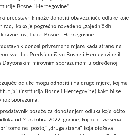
stitucije Bosne i Hercegovine“.
soki predstavnik može donositi obavezujuće odluke koje
an rad, kako je pogrešno navedeno „zajedničkih
vo državne institucije Bosne i Hercegovine.
 predstavnik donosi privremene mjere kada strane ne
ičeno sve dok Predsjedništvo Bosne i Hercegovine ili
 sa Daytonskim mirovnim sporazumom u određenoj
ezujuće odluke mogu odnositi i na druge mjere, kojima
tucija“ (institucija Bosne i Hercegovine) kako bi se
ovnog sporazuma.
ki predstavnik poseže za donošenjem odluka koje očito
odluka od 2. oktobra 2022. godine, kojim je izvršena
 pri tome ne postoji „druga strana“ koja otežava