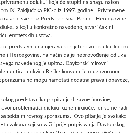
i „privremenu odluku“ koja će stupiti na snagu nakon
anom IX, Zaključaka PIC-a iz 1997. godine. Privremene
 trajanje sve dok Predsjedništvo Bosne i Hercegovine
odluke
,
a koji u konkretno navedenoj stvari čak ni
ču entitetskih ustava.
Visoki predstavnik namjerava donijeti novu odluku, kojom
osne i Hercegovine, na način da je neprovođenje odluka
u svega navedenog je upitna. Daytonski mirovni
mplementira u okviru Bečke konvencije o ugovornom
 sporazuma ne mogu nametati dodatna prava i obaveze,
Visokog predstavnika po pitanju državne imovine,
ovoj problematici djeluju uznemirujuće, jer se ne radi
og aspekta mirovnog sporazuma. Ovo pitanje je svakako
tu zakona koji su važili prije potpisivanja Daytonskog
ća i javna dobra kao što su rijeke, more, riječne i