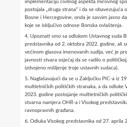
implementaciju civilnog aspekta mirovnog spor
postojala „druga strana“ i da se obavezujuća o
Bosne i Hercegovine, onda je sasvim jasno da
koje se isključivo odnose Bonska ovlaštenja.
4. Upoznati smo sa odlukom Ustavnog suda B
predstavnika od 2. oktobra 2022. godine, ali 
većinom glasova imenovanih sudija, već je pred
javnosti stvara osjećaj da se radilo o političk
izdvojeno mišljenje troje ustavnih sudaca).
5. Naglašavajući da se u Zaključku PIC-a iz 19
multietničkih političkih stranaka, a da odluke 
2023. godine postojanje multietničkih politički
stvarna namjera OHR-a i Visokog predstavnik
ravnopravnih građana.
6. Odluka Visokog predstavnika od 27. aprila 