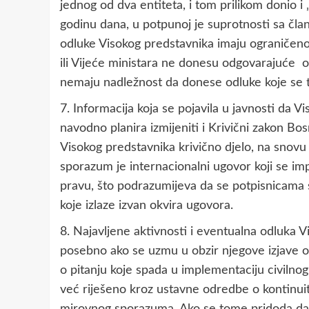
jednog od dva entiteta, i tom prilikom donio 
godinu dana, u potpunoj je suprotnosti sa čl
odluke Visokog predstavnika imaju ograničeno
ili Vijeće ministara ne donesu odgovarajuće 
nemaju nadležnost da donese odluke koje se ti
7. Informacija koja se pojavila u javnosti da 
navodno planira izmijeniti i Krivični zakon B
Visokog predstavnika krivično djelo, na snov
sporazum je internacionalni ugovor koji se i
pravu, što podrazumijeva da se potpisnicama
koje izlaze izvan okvira ugovora.
8. Najavljene aktivnosti i eventualna odluka 
posebno ako se uzmu u obzir njegove izjave o 
o pitanju koje spada u implementaciju civiln
već riješeno kroz ustavne odredbe o kontinuite
mirovnog sporazuma. Ako se tome pridoda da op