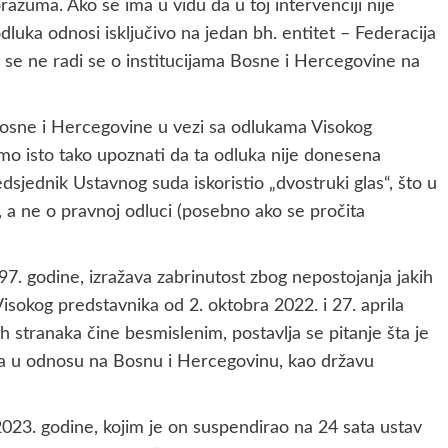
azuma. Ako se ima u vidu da u toj intervenciji nije
dluka odnosi isključivo na jedan bh. entitet – Federacija
 se ne radi se o institucijama Bosne i Hercegovine na
osne i Hercegovine u vezi sa odlukama Visokog
smo isto tako upoznati da ta odluka nije donesena
sjednik Ustavnog suda iskoristio „dvostruki glas“, što u
oj, a ne o pravnoj odluci (posebno ako se pročita
97. godine, izražava zabrinutost zbog nepostojanja jakih
Visokog predstavnika od 2. oktobra 2022. i 27. aprila
h stranaka čine besmislenim, postavlja se pitanje šta je
a u odnosu na Bosnu i Hercegovinu, kao državu
2023. godine, kojim je on suspendirao na 24 sata ustav