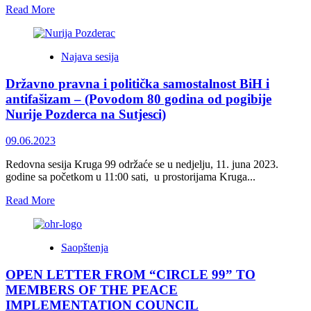
HERCEG-
Read
Read More
BOSNA
more
NOCH
about
BESTEHEN?
Može
Najava sesija
li
nakon
Državno pravna i politička samostalnost BiH i
haških
presuda
antifašizam – (Povodom 80 godina od pogibije
postojati
Nurije Pozderca na Sutjesci)
RS
i
09.06.2023
(ne)ugašena
HZ
Redovna sesija Kruga 99 održaće se u nedjelju, 11. juna 2023.
HB?
godine sa početkom u 11:00 sati, u prostorijama Kruga...
Read
Read More
more
about
Državno
Saopštenja
pravna
i
OPEN LETTER FROM “CIRCLE 99”
TO
politička
samostalnost
MEMBERS OF THE PEACE
BiH
IMPLEMENTATION COUNCIL