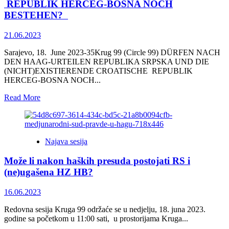
REPUBLIK HERCEG-BOSNA NOCH
STILL
BESTEHEN?
EXIST
21.06.2023
Sarajevo, 18. June 2023-35Krug 99 (Circle 99) DÜRFEN NACH
DEN HAAG-URTEILEN REPUBLIKA SRPSKA UND DIE
(NICHT)EXISTIERENDE CROATISCHE REPUBLIK
HERCEG-BOSNA NOCH...
Read
Read More
more
about
DÜRFEN
NACH
Najava sesija
DEN
HAAG-
Može li nakon haških presuda postojati RS i
URTEILEN
REPUBLIKA
(ne)ugašena HZ HB?
SRPSKA
UND
16.06.2023
DIE
(NICHT)EXISTIERENDE
Redovna sesija Kruga 99 održaće se u nedjelju, 18. juna 2023.
CROATISCHE
godine sa početkom u 11:00 sati, u prostorijama Kruga...
REPUBLIK