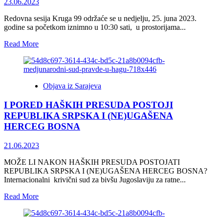
na
23.06.2023
zavjet
žrtvovanja
Redovna sesija Kruga 99 održaće se u nedjelju, 25. juna 2023.
svakog
godine sa početkom iznimno u 10:30 sati, u prostorijama...
pojedinca….
Read
Read More
more
about
<strong>EU
mora
Objava iz Sarajeva
hitno
poduzeti
I PORED HAŠKIH PRESUDA POSTOJI
jasne
korake
REPUBLIKA SRPSKA I (NE)UGAŠENA
u
HERCEG BOSNA
BiH
i
21.06.2023
regiji</strong>
MOŽE LI NAKON HAŠKIH PRESUDA POSTOJATI
REPUBLIKA SRPSKA I (NE)UGAŠENA HERCEG BOSNA?
Internacionalni krivični sud za bivšu Jugoslaviju za ratne...
Read
Read More
more
about