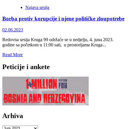
Otvoreno
Najava sesija
pismo
Kruga
Borba protiv korupcije i njene političke zloupotrebe
99
članovima
Vijeća
02.06.2023
za
implementaciju
Redovna sesija Kruga 99 održaće se u nedjelju, 4. juna 2023.
mira
godine sa početkom u 11:00 sati, u prostorijama Kruga...
Read
Read More
more
about
Peticije i ankete
<strong>Borba
protiv
korupcije
i
njene
političke
zloupotrebe</strong>
Arhiva
Arhiva