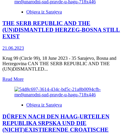
I
PORED
Objava iz Sarajeva
HAŠKIH
PRESUDA
THE SERB REPUBLIC AND THE
POSTOJI
REPUBLIKA
(UN)DISMANTLED HERZEG-BOSNA STILL
SRPSKA
EXIST
I
(NE)UGAŠENA
21.06.2023
HERCEG
BOSNA
Krug 99 (Circle 99), 18 June 2023 - 35 Sarajevo, Bosna and
Herzegovina CAN THE SERB REPUBLIC AND THE
(UN)DISMANTLED...
Read
Read More
more
about
THE
SERB
Objava iz Sarajeva
REPUBLIC
AND
DÜRFEN NACH DEN HAAG-URTEILEN
THE
(UN)DISMANTLED
REPUBLIKA SRPSKA UND DIE
HERZEG-
(NICHT)EXISTIERENDE CROATISCHE
BOSNA