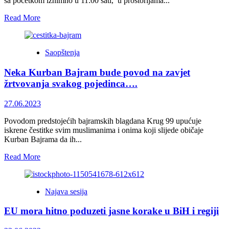
sa početkom iznimno u 11:00 sati, u prostorijama...
Read
Read More
more
about
<strong>Korijeni
Saopštenja
udruženih
zločinačkih
Neka Kurban Bajram bude povod na zavjet
poduhvata
i
žrtvovanja svakog pojedinca….
genocida
u
27.06.2023
državnom
udaru</strong>
Povodom predstojećih bajramskih blagdana Krug 99 upućuje
iskrene čestitke svim muslimanima i onima koji slijede običaje
Kurban Bajrama da ih...
Read
Read More
more
about
Neka
Najava sesija
Kurban
Bajram
EU mora hitno poduzeti jasne korake u BiH i regiji
bude
povod