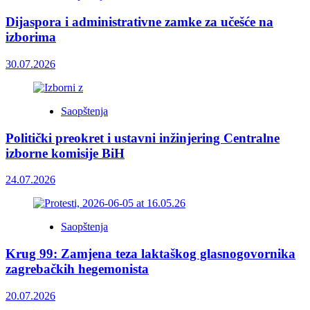
Dijaspora i administrativne zamke za učešće na
izborima
30.07.2026
Saopštenja
Politički preokret i ustavni inžinjering Centralne
izborne komisije BiH
24.07.2026
Saopštenja
Krug 99: Zamjena teza laktaškog glasnogovornika
zagrebačkih hegemonista
20.07.2026