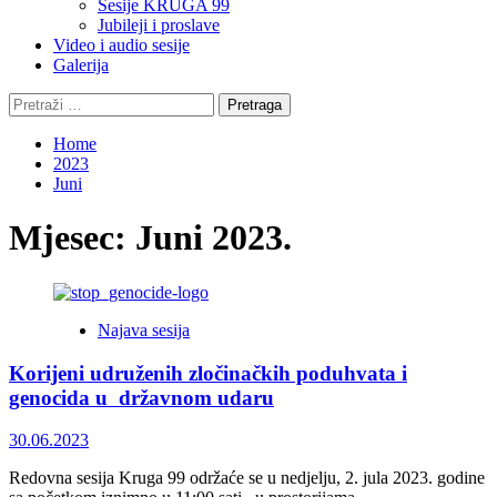
Sesije KRUGA 99
Jubileji i proslave
Video i audio sesije
Galerija
Pretraga:
Home
2023
Juni
Mjesec:
Juni 2023.
Najava sesija
Korijeni udruženih zločinačkih poduhvata i
genocida u državnom udaru
30.06.2023
Redovna sesija Kruga 99 održaće se u nedjelju, 2. jula 2023. godine