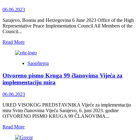
i
antifašizam
06.06.2023
–
(Povodom
Sarajevo, Bosnia and Herzegovina 6 June 2023 Office of the High
80
Representative Peace Implementation Council All Members of the
godina
Council...
od
pogibije
Read
Read More
Nurije
more
Pozderca
about
na
OPEN
Sutjesci)
Saopštenja
LETTER
FROM
Otvoreno pismo Kruga 99 članovima Vijeća za
“CIRCLE
99”
implementaciju mira
<strong>TO
MEMBERS
06.06.2023
OF
THE
URED VISOKOG PREDSTAVNIKA Vijeće za implementaciju
PEACE
mira Svim članovima Vijeća Sarajevo, 6. juni 2023. godine
IMPLEMENTATION
OTVORENO PISMO KRUGA 99 ČLANOVIMA...
COUNCIL</strong>
Read
Read More
more
about