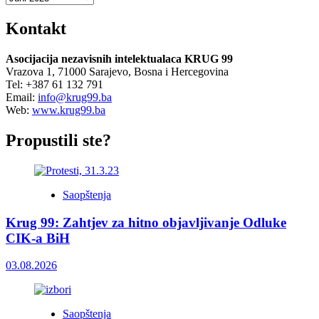
Kontakt
Asocijacija nezavisnih intelektualaca KRUG 99
Vrazova 1, 71000 Sarajevo, Bosna i Hercegovina
Tel: +387 61 132 791
Email:
info@krug99.ba
Web:
www.krug99.ba
Propustili ste?
Saopštenja
Krug 99: Zahtjev za hitno objavljivanje Odluke
CIK-a BiH
03.08.2026
Saopštenja