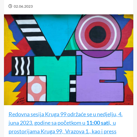
02.06.2023
Redovna sesija Kruga 99 održaće se u nedjelju, 4.
juna 2023. godine sa početkom u
11:00 sati,
u
prostorijama Kruga 99, Vrazova 1., kao i press