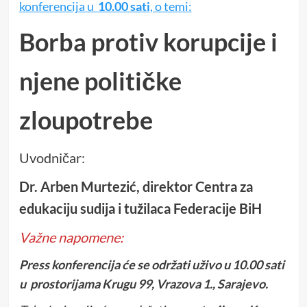
konferencija u
10.00 sati
, o temi:
Borba protiv korupcije i
njene političke
zloupotrebe
Uvodničar:
Dr. Arben Murtezić, direktor Centra za
edukaciju sudija i tužilaca Federacije BiH
Važne napomene:
Press konferencija će se održati uživo u 10.00 sati
u prostorijama Krugu 99, Vrazova 1., Sarajevo.