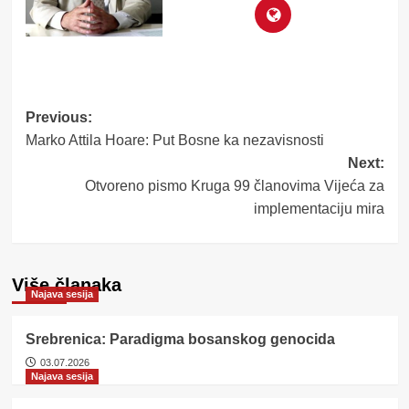
Post
Previous:
Marko Attila Hoare: Put Bosne ka nezavisnosti
navigation
Next:
Otvoreno pismo Kruga 99 članovima Vijeća za
implementaciju mira
Više članaka
Najava sesija
Srebrenica: Paradigma bosanskog genocida
03.07.2026
Najava sesija