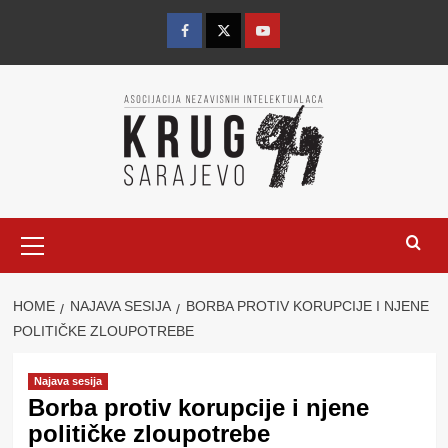
Skip
to
Facebook
Twitter
YouTube
content
Primary
Menu
HOME
NAJAVA SESIJA
BORBA PROTIV KORUPCIJE I NJENE
POLITIČKE ZLOUPOTREBE
Najava sesija
Borba protiv korupcije i njene
političke zloupotrebe