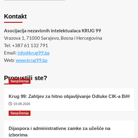
Kontakt
Asocijacija nezavisnih intelektualaca KRUG 99
Vrazova 1, 71000 Sarajevo, Bosna i Hercegovina
Tel: +387 61 132 791
Email:
info@krug99.ba
Web:
www.krug99.ba
Propustili ste?
Saopštenja
Krug 99: Zahtjev za hitno objavljivanje Odluke CIK-a BiH
03.08.2026
Saopštenja
Dijaspora i administrativne zamke za učešće na
izborima