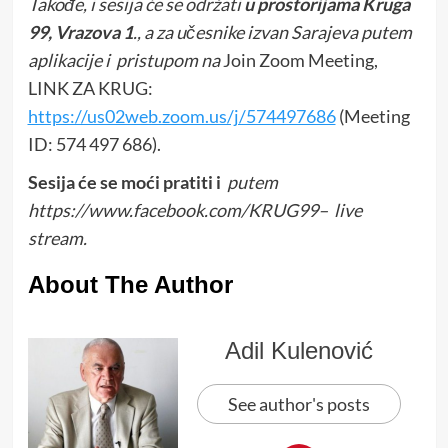
Takođe, i sesija će se održati
u prostorijama Kruga
99, Vrazova 1
., a za učesnike izvan Sarajeva putem
aplikacije i pristupom na
Join Zoom Meeting,
LINK ZA KRUG:
https://us02web.zoom.us/j/574497686
(Meeting
ID: 574 497 686).
Sesija će se moći pratiti i
putem
https://www.facebook.com/KRUG99– live
stream.
About The Author
Adil Kulenović
See author's posts