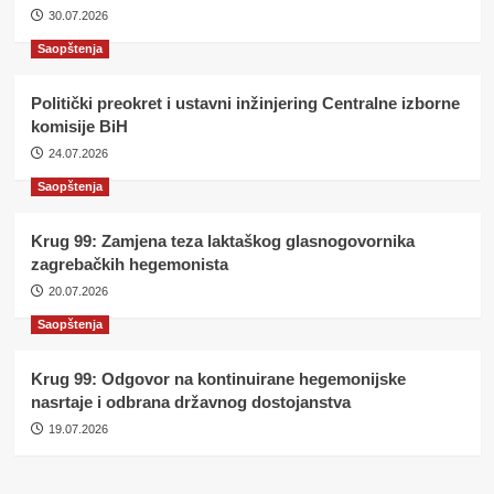
30.07.2026
Saopštenja
Politički preokret i ustavni inžinjering Centralne izborne
komisije BiH
24.07.2026
Saopštenja
Krug 99: Zamjena teza laktaškog glasnogovornika
zagrebačkih hegemonista
20.07.2026
Saopštenja
Krug 99: Odgovor na kontinuirane hegemonijske
nasrtaje i odbrana državnog dostojanstva
19.07.2026