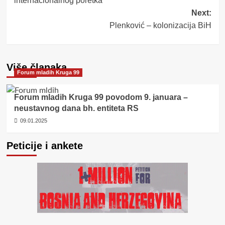
internacionalnog poretka
Next:
Plenković – kolonizacija BiH
Više članaka
Forum mladih Kruga 99
Forum mladih Kruga 99 povodom 9. januara –
neustavnog dana bh. entiteta RS
09.01.2025
Peticije i ankete