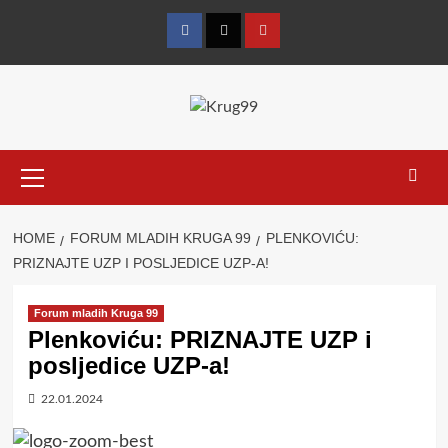
Skip
to
Facebook
Twitter
YouTube
content
Primary
Menu
HOME
FORUM MLADIH KRUGA 99
PLENKOVIĆU:
PRIZNAJTE UZP I POSLJEDICE UZP-A!
Forum mladih Kruga 99
Plenkoviću: PRIZNAJTE UZP i
posljedice UZP-a!
22.01.2024