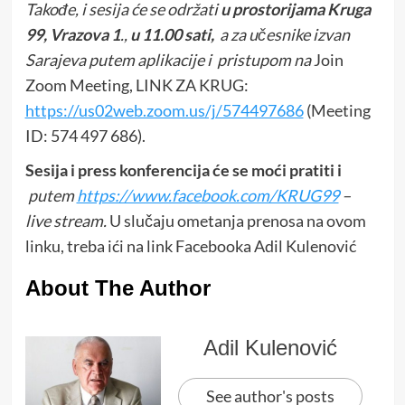
Takođe, i sesija će se održati
u prostorijama Kruga
99, Vrazova 1
.,
u 11.00 sati,
a za učesnike izvan
Sarajeva putem aplikacije i pristupom na
Join
Zoom Meeting, LINK ZA KRUG:
https://us02web.zoom.us/j/574497686
(Meeting
ID: 574 497 686).
Sesija i press konferencija će se moći pratiti i
putem
https://www.facebook.com/KRUG99
–
live stream.
U slučaju ometanja prenosa na ovom
linku, treba ići na link Facebooka Adil Kulenović
About The Author
Adil Kulenović
See author's posts