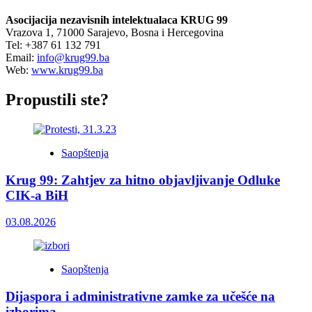
Asocijacija nezavisnih intelektualaca KRUG 99
Vrazova 1, 71000 Sarajevo, Bosna i Hercegovina
Tel: +387 61 132 791
Email:
info@krug99.ba
Web:
www.krug99.ba
Propustili ste?
Saopštenja
Krug 99: Zahtjev za hitno objavljivanje Odluke
CIK-a BiH
03.08.2026
Saopštenja
Dijaspora i administrativne zamke za učešće na
izborima