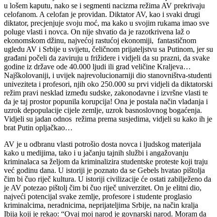
u lošem kaputu, nako se i segmenti nacizma režima AV prekrivaju
celofanom. A celofan je providan. Diktator AV, kao i svaki drugi
diktator, precjenjuje svoju moć, ma kako u svojim rukama imao sve
poluge vlasti i novca. On nije shvatio da je razotkrivena laž o
ekonomskom džinu, najvećoj rastućoj ekonomiji, fantastičnom
ugledu AV i Srbije u svijetu, čeličnom prijateljstvu sa Putinom, jer su
građani počeli da zaviruju u frižidere i vidjeli da su prazni, da svake
godine iz države ode 40.000 ljudi ili grad veličine Kraljeva…
Najškolovaniji, i uvijek najrevolucionarniji dio stanovništva-studenti
univeziteta i profesori, njih oko 250.000 su prvi vidjeli da diktatorski
režim pravi nesklad između sudske, zakonodavne i izvršne vlasti te
da je taj prostor popunila korupcija! Ona je postala način vladanja i
uzrok depopulacije cijele zemlje, uzrok basnoslovnog bogaćenja.
Vidjeli su jadan odnos režima prema susjedima, vidjeli su kako ih je
brat Putin opljačkao…
AV je u odbranu vlasti potrošio dosta novca i ljudskog materijala
kako u medijima, tako i u jačanju tajnih službi i angažovanju
kriminalaca sa željom da kriminalizira studentske proteste koji traju
već godinu dana. U istoriji je poznato da se Gebels hvatao pištolja
čim bi čuo riječ kultura. U istoriji civilizacije će ostati zabilježeno da
je AV potezao pištolj čim bi čuo riječ univerzitet. On je elitni dio,
najveći potencijal svake zemlje, profesore i studente proglasio
kriminalcima, neradnicima, neprijateljima Srbije, na način kralja
Ibija koji je rekao: “Ovaj moj narod je govnarski narod. Moram da