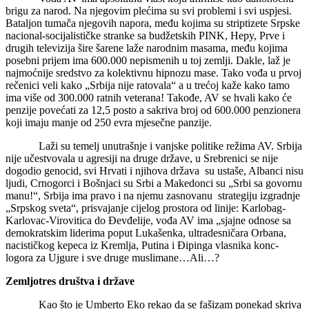
brigu za narod. Na njegovim plećima su svi problemi i svi uspjesi.
Bataljon tumača njegovih napora, među kojima su striptizete Srpske
nacional-socijalističke stranke sa budžetskih PINK, Hepy, Prve i
drugih televizija šire šarene laže narodnim masama, među kojima
posebni prijem ima 600.000 nepismenih u toj zemlji. Dakle, laž je
najmoćnije sredstvo za kolektivnu hipnozu mase. Tako vođa u prvoj
rečenici veli kako „Srbija nije ratovala“ a u trećoj kaže kako tamo
ima više od 300.000 ratnih veterana! Takođe, AV se hvali kako će
penzije povećati za 12,5 posto a sakriva broj od 600.000 penzionera
koji imaju manje od 250 evra mjesečne panzije.
Laži su temelj unutrašnje i vanjske politike režima AV. Srbija
nije učestvovala u agresiji na druge države, u Srebrenici se nije
dogodio genocid, svi Hrvati i njihova država su ustaše, Albanci nisu
ljudi, Crnogorci i Bošnjaci su Srbi a Makedonci su „Srbi sa govornu
manu!“, Srbija ima pravo i na njemu zasnovanu strategiju izgradnje
„Srpskog sveta“, prisvajanje cijelog prostora od linije: Karlobag-
Karlovac-Virovitica do Đevđelije, vođa AV ima „sjajne odnose sa
demokratskim liderima poput Lukašenka, ultradesničara Orbana,
nacističkog kepeca iz Kremlja, Putina i Đipinga vlasnika konc-
logora za Ujgure i sve druge muslimane…Ali…?
Zemljotres društva i države
Kao što je Umberto Eko rekao da se fašizam ponekad skriva