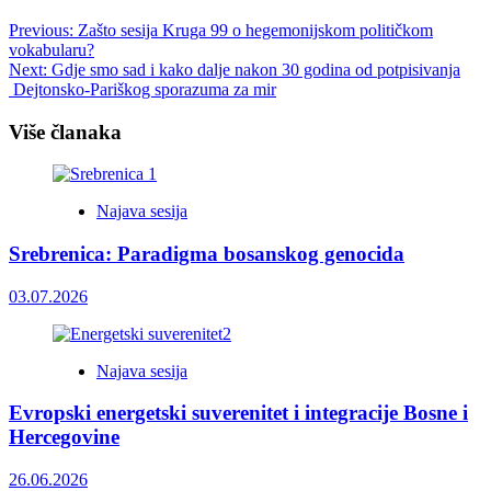
Post
Previous:
Zašto sesija Kruga 99 o hegemonijskom političkom
vokabularu?
navigation
Next:
Gdje smo sad i kako dalje nakon 30 godina od potpisivanja
Dejtonsko-Pariškog sporazuma za mir
Više članaka
Najava sesija
Srebrenica: Paradigma bosanskog genocida
03.07.2026
Najava sesija
Evropski energetski suverenitet i integracije Bosne i
Hercegovine
26.06.2026