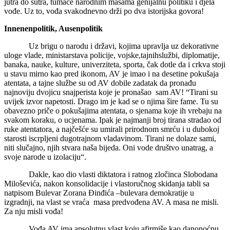
jutra do sutra, tumače narodnim masama genijalnu politiku i djela
vođe. Uz to, vođa svakodnevno drži po dva istorijska govora!
Innenenpolitik, Ausenpolitik
Uz brigu o narodu i državi, kojima upravlja uz dekorativne
uloge vlade, ministarstava policije, vojske,tajnihslužbi, diplomatije,
banaka, nauke, kulture, univerziteta, sporta, čak dotle da i crkva stoji
u stavu mirno kao pred ikonom, AV je imao i na desetine pokušaja
atentata, a tajne službe su od AV dobile zadatak da pronađu
najnoviju dvojicu snajperista koje je pronašao sam AV! “Tirani su
uvijek izvor napetosti. Drago im je kad se o njima šire fame. Tu su
obavezno priče o pokušajima atentata, o sjenama koje ih vrebaju na
svakom koraku, o ucjenama. Ipak je najmanji broj tirana stradao od
ruke atentatora, a najčešće su umirali prirodnom smrću i u dubokoj
starosti iscrpljeni dugotrajnom vladavinom. Tirani ne dolaze sami,
niti slučajno, njih stvara naša bijeda. Oni vode društvo unatrag, a
svoje narode u izolaciju“.
Dakle, kao dio vlasti diktatora i ratnog zločinca Slobodana
Miloševića, nakon konsolidacije i vlastoručnog skidanja tabli sa
natpisom Bulevar Zorana Đinđića –bulevara demokratije u
izgradnji, na vlast se vraća masa predvođena AV. A masa ne misli.
Za nju misli vođa!
Vođa AV ima apsolutnu vlast koju afirmiše kao danonoćnu