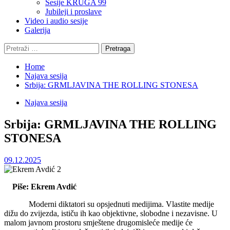
Sesije KRUGA 99
Jubileji i proslave
Video i audio sesije
Galerija
Pretraga:
Home
Najava sesija
Srbija: GRMLJAVINA THE ROLLING STONESA
Najava sesija
Srbija: GRMLJAVINA THE ROLLING
STONESA
09.12.2025
Piše: Ekrem Avdić
Moderni diktatori su opsjednuti medijima. Vlastite medije
dižu do zvijezda, ističu ih kao objektivne, slobodne i nezavisne. U
malom javnom prostoru smještene drugomisleće medije će