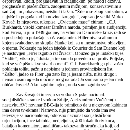
osporavati, kuditi, proglašavati ih izdajničkim po narod i državu,
proglasiće ih plaćeničkim, zadojenim mržnjom, konzervativnim a
sadržaj im , obavezno, neistinit i lažan. “Žderu se zbog karikatura, a
najviše ih pogađa kad ih novine izruguju“, zapisao je veliki Mirko
Kovač. Iz njegovog rukopisa „Cvjetanje mase“ citiram : „C.J.
Burkhardt, visoki komesar Društva naroda, primljen je u audijenciju
kod Firera, u julu 1939.godine, na vrhuncu Dancinške krize, radi se
o posljednjem pokušaju spašavanja mira. Hitler otvara album u
kojem svakodnevno skuplja članke koji su u inostranstvu objavljeni
o njemu. Pokazuje na jedan isječak iz Courrier de Sant Etienne koji
je naslovljen „Firer izgubio rat živaca“. Obuzeo ga je luđački bijes.
“Vidite“, vikao je, “doista ja trebam da povedem rat protiv Poljske,
kad se već pišu takve stvari o meni“. C.J. Burckhardt ga pita zašto
poklanja toliku pažnju napisima u jednom provincijskom list.
“Zašto“, jadao se Firer „pa zato što ja jesam ništa, ništa drugo i
nemam osim ugleda u očima mog naroda! Ja sam samo jedan mali
običan čovjek! Ako izgubim ugled, onda sam izgubio sve“.
Završavajući intervju sa vođom Srpske nacional-
socijalističke stranke i vođom Srbije, Aleksandrom Vučićem(u
nastavku AV) novinar BBC-ija je primijetio da u njegovom kabinetu
ima devet tv-ekrana! Naravno, nije primijetio da vođa ima sve
televizije sa nacionalnom, odnosno nacional-socijalističkom
orjentacijom, tuce tabloida, nedjeljnika, 400 lokalnih rtv kuća,
bataljon komentatora, analitičara- takozvanih stručnjaka koji, od