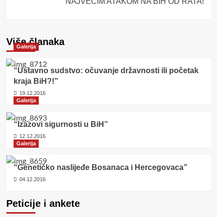
NAJVEĆIM ATAKOM NA BIH OD RATA!
Više članaka
Galerija
“Ustavno sudstvo: očuvanje državnosti ili početak
kraja BiH?!”
19.12.2016
Galerija
“Izazovi sigurnosti u BiH”
12.12.2016
Galerija
“Genetičko naslijeđe Bosanaca i Hercegovaca”
04.12.2016
Peticije i ankete