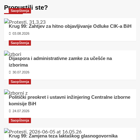
Propustili ste?
Saopštenja
Krug 99: Zahtjev za hitno objavljivanje Odluke CIK-a BiH
03.08.2026
Saopštenja
Dijaspora i administrativne zamke za učešće na
izborima
30.07.2026
Saopštenja
Politički preokret i ustavni inžinjering Centralne izborne
komisije BiH
24.07.2026
Saopštenja
Krug 99: Zamjena teza laktaškog glasnogovornika