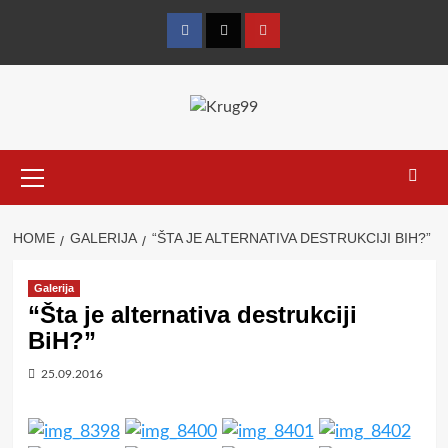
Skip
to
Facebook
Twitter
YouTube
content
Primary
Menu
HOME
GALERIJA
“ŠTA JE ALTERNATIVA DESTRUKCIJI BIH?”
Galerija
“Šta je alternativa destrukciji
BiH?”
25.09.2016