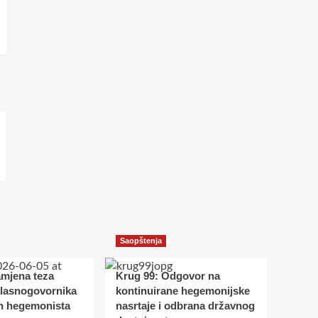
Saopštenja
amjena teza
Krug 99: Odgovor na
glasnogovornika
kontinuirane hegemonijske
h hegemonista
nasrtaje i odbrana državnog