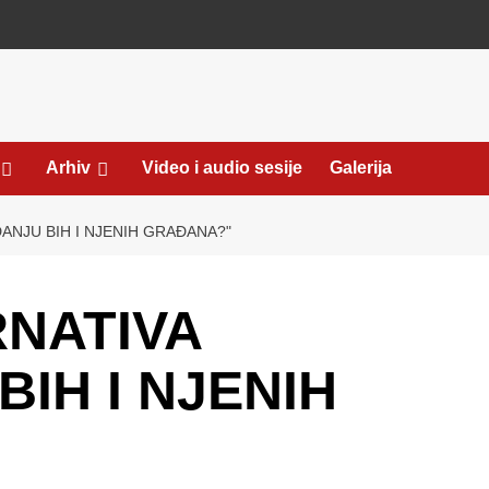
Arhiv
Video i audio sesije
Galerija
DANJU BIH I NJENIH GRAĐANA?ʺ
RNATIVA
IH I NJENIH