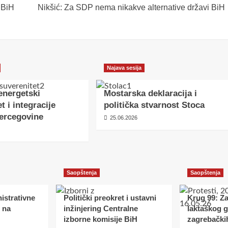
 BiH
Nikšić: Za SDP nema nikakve alternative državi BiH
Najava sesija
energetski
Mostarska deklaracija i
t i integracije
politička stvarnost Stoca
ercegovine
25.06.2026
Saopštenja
Saopštenja
istrativne
Politički preokret i ustavni
Krug 99: Z
 na
inžinjering Centralne
laktaškog 
izborne komisije BiH
zagrebački