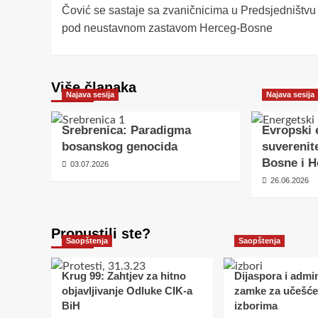
Čović se sastaje sa zvaničnicima u Predsjedništvu
navigation
pod neustavnom zastavom Herceg-Bosne
Više članaka
Najava sesija
Najava sesija
Srebrenica: Paradigma
Evropski 
bosanskog genocida
suverenite
Bosne i H
03.07.2026
26.06.2026
Propustili ste?
Saopštenja
Saopštenja
Krug 99: Zahtjev za hitno
Dijaspora i admin
objavljivanje Odluke CIK-a
zamke za učešće
BiH
izborima