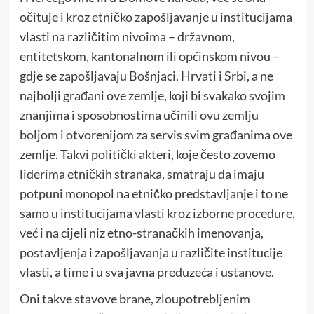
očituje i kroz etničko zapošljavanje u institucijama
vlasti na različitim nivoima – državnom,
entitetskom, kantonalnom ili općinskom nivou –
gdje se zapošljavaju Bošnjaci, Hrvati i Srbi, a ne
najbolji građani ove zemlje, koji bi svakako svojim
znanjima i sposobnostima učinili ovu zemlju
boljom i otvorenijom za servis svim građanima ove
zemlje. Takvi politički akteri, koje često zovemo
liderima etničkih stranaka, smatraju da imaju
potpuni monopol na etničko predstavljanje i to ne
samo u institucijama vlasti kroz izborne procedure,
već i na cijeli niz etno-stranačkih imenovanja,
postavljenja i zapošljavanja u različite institucije
vlasti, a time i u sva javna preduzeća i ustanove.
Oni takve stavove brane, zloupotrebljenim