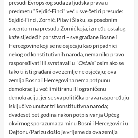
presudi Evropskog suda za ljudska prava u
predmetu “Sejdić-Finci“ već u sve četiri presude:
Sejdić-Finci, Zornić, Pilav i Šlaku, sa posebnim
akcentom na presudu Zornić koja, između ostalog,
kaže sljedećih par stvari – sve građane Bosne i
Hercegovine koji se ne osjećaju kao pripadnici
nekog od konstitutivnih naroda, nema niko pravo
raspoređivati ili svrstavali u
“Ostale“
osim ako se
tako ti isti građani ove zemlje ne osjećaju; ova
zemlja Bosna i Hercegovina nema potpunu
demokraciju već limitiranu ili ograničenu
demokraciju, jer se sva politička prava raspoređuju
isključivo unutar tri konstitutivna naroda;
dvadeset pet godina nakon potpisivanja Općeg
okvirnog sporazuma za mir u Bosni i Hercegovini u
Dejtonu/Parizu došlo je vrijeme da ova zemlja