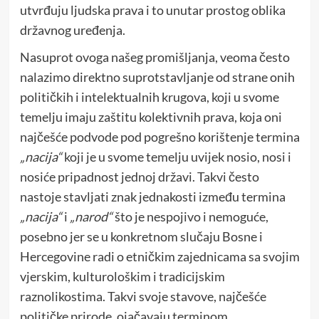
utvrđuju ljudska prava i to unutar prostog oblika
državnog uređenja.
Nasuprot ovoga našeg promišljanja, veoma često
nalazimo direktno suprotstavljanje od strane onih
političkih i intelektualnih krugova, koji u svome
temelju imaju zaštitu kolektivnih prava, koja oni
najčešće podvode pod pogrešno korištenje termina
„nacija“
koji je u svome temelju uvijek nosio, nosi i
nosiće pripadnost jednoj državi. Takvi često
nastoje stavljati znak jednakosti između termina
„nacija“
i
„narod“
što je nespojivo i nemoguće,
posebno jer se u konkretnom slučaju Bosne i
Hercegovine radi o etničkim zajednicama sa svojim
vjerskim, kulturološkim i tradicijskim
raznolikostima. Takvi svoje stavove, najčešće
političke prirode, ojačavaju terminom