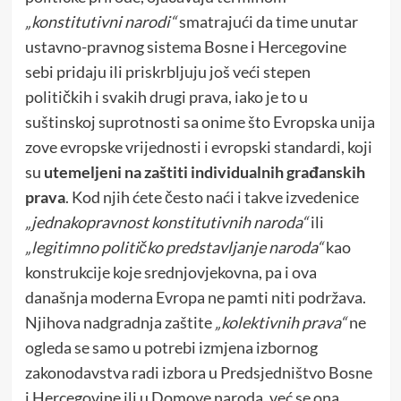
„konstitutivni narodi“
smatrajući da time unutar
ustavno-pravnog sistema Bosne i Hercegovine
sebi pridaju ili priskrbljuju još veći stepen
političkih i svakih drugi prava, iako je to u
suštinskoj suprotnosti sa onime što Evropska unija
zove evropske vrijednosti i evropski standardi, koji
su
utemeljeni na zaštiti individualnih građanskih
prava
. Kod njih ćete često naći i takve izvedenice
„jednakopravnost konstitutivnih naroda“
ili
„legitimno političko predstavljanje naroda“
kao
konstrukcije koje srednjovjekovna, pa i ova
današnja moderna Evropa ne pamti niti podržava.
Njihova nadgradnja zaštite
„kolektivnih prava“
ne
ogleda se samo u potrebi izmjena izbornog
zakonodavstva radi izbora u Predsjedništvo Bosne
i Hercegovine ili u Domove naroda, već se ona