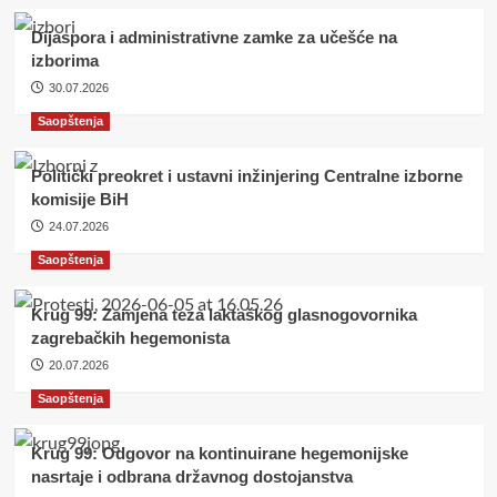
Dijaspora i administrativne zamke za učešće na
izborima
30.07.2026
Saopštenja
Politički preokret i ustavni inžinjering Centralne izborne
komisije BiH
24.07.2026
Saopštenja
Krug 99: Zamjena teza laktaškog glasnogovornika
zagrebačkih hegemonista
20.07.2026
Saopštenja
Krug 99: Odgovor na kontinuirane hegemonijske
nasrtaje i odbrana državnog dostojanstva