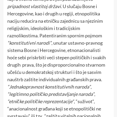
pripadnost vlastitoj državi.
U slučaju Bosne i
Hercegovine, kao i drugih u regiji, etnopolitika
naciju reducira na etničku zajednicu sa njezinim
religijskim, ideološkim i tradicijskim
raznolikostima. Patentiranim spornim pojmom
“konstitutivni narodi”
, unutar ustavno-pravnog
sistema Bosne i Hercegovine, etnonacionalisti
hoće sebi priskrbiti veći stepen političkih i svakih
drugih prava, što je disproporcionalno stvarnom
učešću u demokratskoj strukturi i što je sasvim
nauštrb zaštite individualnih građanskih prava.
“Jednakopravnost konstitutivnih naroda”
,
“legitimno političko predstavljanje naroda”
,
“etničke političke reprezentacije“
, “suživot“,
“anacionalnost građana koji se etnopolitički ne
svrstavaju“ ili tzv.
“zaštita vitalnih nacionalnih