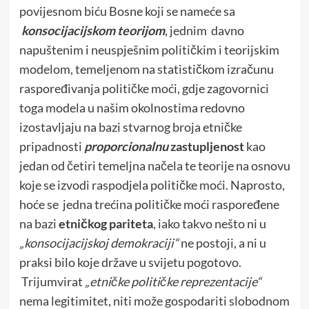
povijesnom biću Bosne koji se nameće sa
konsocijacijskom teorijom
, jednim davno
napuštenim i neuspješnim političkim i teorijskim
modelom, temeljenom na statističkom izračunu
raspoređivanja političke moći, gdje zagovornici
toga modela u našim okolnostima redovno
izostavljaju na bazi stvarnog broja etničke
pripadnosti
proporcionalnu
zastupljenost
kao
jedan od četiri temeljna načela te teorije na osnovu
koje se izvodi raspodjela političke moći. Naprosto,
hoće se jedna trećina političke moći raspoređene
na bazi
etničkog pariteta
, iako takvo nešto ni u
„konsocijacijskoj demokraciji“
ne postoji, a ni u
praksi bilo koje države u svijetu pogotovo.
Trijumvirat
„etničke političke reprezentacije“
nema legitimitet, niti može gospodariti slobodnom