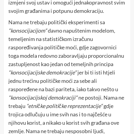
izmjeni svoj ustav i omogući jednakopravnost svim
svojim građanima i potpunu demokraciju.
Nama ne trebaju politički eksperimenti sa
“konsocijacijom“
davno napuštenim modelom,
temeljenim na statističkom izračunu
raspoređivanja političke moći, gdje zagovornici
toga modela redovno zaboravljaju proporcionalnu
zastupljenost kao jedan od temeljnih principa
“konsocijacijske demokracije“
jer bi ti isti htjeli
jednu trećinu političke moći za sebe ali
raspoređene na bazi pariteta, iako takvo nešto u
“konsocijacijskoj demokraciji“
ne postoji. Nama ne
trebaju
“etničke političke reprezentacije“
gdje
trojica odlučuju u ime svih nas i to najčešće u
njihovu korist, a nikako u korist svih građana ove
zemlje. Nama ne trebaju nesposobni ljudi,