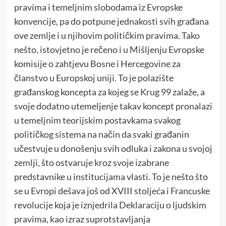
pravima i temeljnim slobodama iz Evropske
konvencije, pa do potpune jednakosti svih građana
ove zemlje i u njihovim političkim pravima. Tako
nešto, istovjetno je rečeno i u Mišljenju Evropske
komisije o zahtjevu Bosne i Hercegovine za
članstvo u Europskoj uniji. To je polazište
građanskog koncepta za kojeg se Krug 99 zalaže, a
svoje dodatno utemeljenje takav koncept pronalazi
u temeljnim teorijskim postavkama svakog
političkog sistema na način da svaki građanin
učestvuje u donošenju svih odluka i zakona u svojoj
zemlji, što ostvaruje kroz svoje izabrane
predstavnike u institucijama vlasti. To je nešto što
se u Evropi dešava još od XVIII stoljeća i Francuske
revolucije koja je iznjedrila Deklaraciju o ljudskim
pravima, kao izraz suprotstavljanja