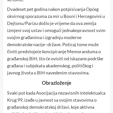
Dvadeset pet godina nakon potpisivanja Općeg
okvirnog sporazuma za mir u Bosni i Hercegovini u
Dejtonu/Parizu došlo je vrijeme da ova zemlja
izmjeni svoj ustav i omogući jednakopravnost svim
svojim građanima i izgradnju moderne
demokratske nacije–države. Poticaj tome može
činiti predstojeće koncipiranje Memoranduma o
građanskoj BiH, što će ovisiti od iskazane podrške
građana i subjekata akademskog, političkog i
javnog života u BiH navedenim stavovima.
Obrazloženje
Svaki put kada Asocijacija nezavisnih intelektualca
Krug 99, izađe u javnost sa svojim stavovima o
građanskoj demokratskoj državi, koje aktivna