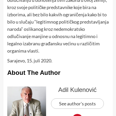
odlučivanju u donošenja svih zakona u ovoj zemlji,
kroz svoje političke predstavnike koje bira na
izborima, ali bez bilo kakvih ograničenja kako bi to
bilo u slučaju “legitimnog političkog predstavljanja
naroda“ oslikanog kroz nedemokratsko
odlučivanje manjine u odnosnu na legitimno i
legalno izabranu građansku većinu u različitim
organima vlasti.
Sarajevo, 15. juli 2020.
About The Author
Adil Kulenović
See author's posts