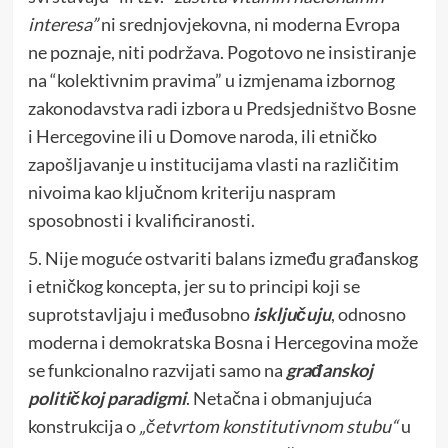
interesa”
ni srednjovjekovna, ni moderna Evropa
ne poznaje, niti podržava. Pogotovo ne insistiranje
na “kolektivnim pravima” u izmjenama izbornog
zakonodavstva radi izbora u Predsjedništvo Bosne
i Hercegovine ili u Domove naroda, ili etničko
zapošljavanje u institucijama vlasti na različitim
nivoima kao ključnom kriteriju naspram
sposobnosti i kvalificiranosti.
5. Nije moguće ostvariti balans između građanskog
i etničkog koncepta, jer su to principi koji se
suprotstavljaju i međusobno
isključuju
, odnosno
moderna i demokratska Bosna i Hercegovina može
se funkcionalno razvijati samo na
građanskoj
političkoj paradigmi
. Netačna i obmanjujuća
konstrukcija o
„četvrtom konstitutivnom stubu“
u