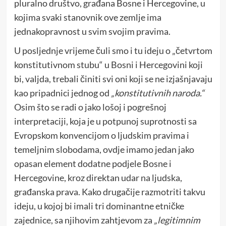
pluralno društvo, građana Bosne i Hercegovine, u
kojima svaki stanovnik ove zemlje ima
jednakopravnost u svim svojim pravima.
U posljednje vrijeme čuli smo i tu ideju o „četvrtom
konstitutivnom stubu“ u Bosni i Hercegovini koji
bi, valjda, trebali činiti svi oni koji se ne izjašnjavaju
kao pripadnici jednog od
„konstitutivnih naroda.“
Osim što se radi o jako lošoj i pogrešnoj
interpretaciji, koja je u potpunoj suprotnosti sa
Evropskom konvencijom o ljudskim pravima i
temeljnim slobodama, ovdje imamo jedan jako
opasan element dodatne podjele Bosne i
Hercegovine, kroz direktan udar na ljudska,
građanska prava. Kako drugačije razmotriti takvu
ideju, u kojoj bi imali tri dominantne etničke
zajednice, sa njihovim zahtjevom za
„legitimnim