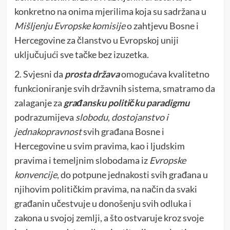
konkretno na onima mjerilima koja su sadržana u
Mišljenju
Evropske komisije
o zahtjevu Bosne i
Hercegovine za članstvo u Evropskoj uniji
uključujući sve tačke bez izuzetka.
2. Svjesni da
prosta država
omogućava kvalitetno
funkcioniranje svih državnih sistema, smatramo da
zalaganje za
građansku političku paradigmu
podrazumijeva
slobodu
,
dostojanstvo i
jednakopravnost
svih građana Bosne i
Hercegovine u svim pravima, kao i ljudskim
pravima i temeljnim slobodama iz
Evropske
konvencije
, do potpune jednakosti svih građana u
njihovim političkim pravima, na način da svaki
građanin učestvuje u donošenju svih odluka i
zakona u svojoj zemlji, a što ostvaruje kroz svoje