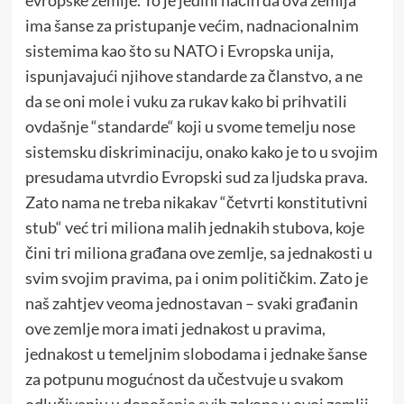
evropske zemlje. To je jedini način da ova zemlja
ima šanse za pristupanje većim, nadnacionalnim
sistemima kao što su NATO i Evropska unija,
ispunjavajući njihove standarde za članstvo, a ne
da se oni mole i vuku za rukav kako bi prihvatili
ovdašnje “standarde“ koji u svome temelju nose
sistemsku diskriminaciju, onako kako je to u svojim
presudama utvrdio Evropski sud za ljudska prava.
Zato nama ne treba nikakav “četvrti konstitutivni
stub“ već tri miliona malih jednakih stubova, koje
čini tri miliona građana ove zemlje, sa jednakosti u
svim svojim pravima, pa i onim političkim. Zato je
naš zahtjev veoma jednostavan – svaki građanin
ove zemlje mora imati jednakost u pravima,
jednakost u temeljnim slobodama i jednake šanse
za potpunu mogućnost da učestvuje u svakom