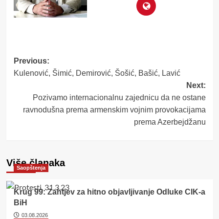
Post
Previous:
Kulenović, Šimić, Demirović, Šošić, Bašić, Lavić
navigation
Next:
Pozivamo internacionalnu zajednicu da ne ostane
ravnodušna prema armenskim vojnim provokacijama
prema Azerbejdžanu
Više članaka
Saopštenja
Krug 99: Zahtjev za hitno objavljivanje Odluke CIK-a
BiH
03.08.2026