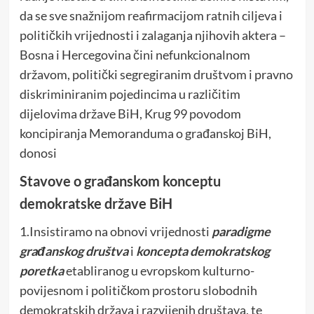
da se sve snažnijom reafirmacijom ratnih ciljeva i
političkih vrijednosti i zalaganja njihovih aktera –
Bosna i Hercegovina čini nefunkcionalnom
državom, politički segregiranim društvom i pravno
diskriminiranim pojedincima u različitim
dijelovima države BiH, Krug 99 povodom
koncipiranja Memoranduma o građanskoj BiH,
donosi
Stavove o građanskom konceptu
demokratske države BiH
1.Insistiramo na obnovi vrijednosti
paradigme
građanskog društva
i
koncepta demokratskog
poretka
etabliranog u evropskom kulturno-
povijesnom i političkom prostoru slobodnih
demokratskih država i razvijenih društava, te