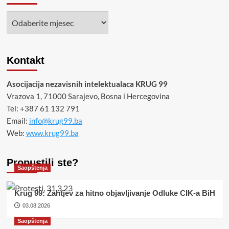
Arhiva
Kontakt
Asocijacija nezavisnih intelektualaca KRUG 99
Vrazova 1, 71000 Sarajevo, Bosna i Hercegovina
Tel: +387 61 132 791
Email:
info@krug99.ba
Web:
www.krug99.ba
Propustili ste?
Saopštenja
Krug 99: Zahtjev za hitno objavljivanje Odluke CIK-a BiH
03.08.2026
Saopštenja