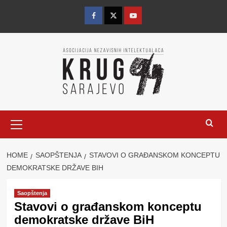
Skip
to
Facebook
Twitter
YouTube
content
Primary
Menu
HOME
SAOPŠTENJA
STAVOVI O GRAĐANSKOM KONCEPTU
DEMOKRATSKE DRŽAVE BIH
Saopštenja
Stavovi o građanskom konceptu
demokratske države BiH