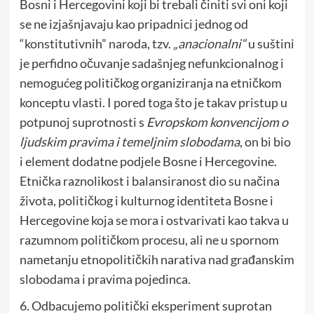
Bosni i Hercegovini koji bi trebali činiti svi oni koji
se ne izjašnjavaju kao pripadnici jednog od
“konstitutivnih” naroda, tzv.
„anacionalni“
u suštini
je perfidno očuvanje sadašnjeg nefunkcionalnog i
nemogućeg političkog organiziranja na etničkom
konceptu vlasti. I pored toga što je takav pristup u
potpunoj suprotnosti s
Evropskom konvencijom o
ljudskim pravima i temeljnim slobodama
, on bi bio
i element dodatne podjele Bosne i Hercegovine.
Etnička raznolikost i balansiranost dio su načina
života, političkog i kulturnog identiteta Bosne i
Hercegovine koja se mora i ostvarivati kao takva u
razumnom političkom procesu, ali ne u spornom
nametanju etnopolitičkih narativa nad građanskim
slobodama i pravima pojedinca.
6. Odbacujemo politički eksperiment suprotan