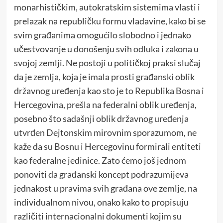
monarhističkim, autokratskim sistemima vlasti i
prelazak na republičku formu vladavine, kako bi se
svim građanima omogućilo slobodno i jednako
učestvovanje u donošenju svih odluka i zakona u
svojoj zemlji. Ne postoji u političkoj praksi slučaj
da je zemlja, koja je imala prosti građanski oblik
državnog uređenja kao sto je to Republika Bosna i
Hercegovina, prešla na federalni oblik uređenja,
posebno što sadašnji oblik državnog uređenja
utvrđen Dejtonskim mirovnim sporazumom, ne
kaže da su Bosnu i Hercegovinu formirali entiteti
kao federalne jedinice. Zato ćemo još jednom
ponoviti da građanski koncept podrazumijeva
jednakost u pravima svih građana ove zemlje, na
individualnom nivou, onako kako to propisuju
različiti internacionalni dokumenti kojim su