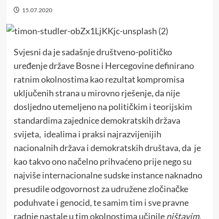
15.07.2020
Svjesni da je sadašnje društveno-političko
uređenje države Bosne i Hercegovine definirano
ratnim okolnostima kao rezultat kompromisa
uključenih strana u mirovno rješenje, da nije
dosljedno utemeljeno na političkim i teorijskim
standardima zajednice demokratskih država
svijeta, idealima i praksi najrazvijenijih
nacionalnih država i demokratskih društava, da je
kao takvo ono načelno prihvaćeno prije nego su
najviše internacionalne sudske instance naknadno
presudile odgovornost za udružene zločinačke
poduhvate i genocid, te samim tim i sve pravne
radnje nastale u tim okolnostima učinile
ništavim
,