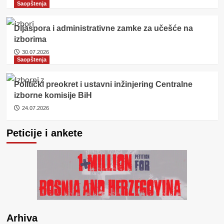
Saopštenja
Dijaspora i administrativne zamke za učešće na
izborima
30.07.2026
Saopštenja
Politički preokret i ustavni inžinjering Centralne
izborne komisije BiH
24.07.2026
Peticije i ankete
Arhiva