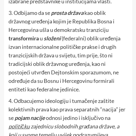
izabrane predstavnike u institucijama vlasti.
3. Odbijamo da se
prosta država
kao oblik
državnog uređenja kojim je Republika Bosna i
Hercegovina ušla u demokratsku tranziciju
transformira
u
složeni
(federalni) oblik uređenja
izvan internacionalne političke prakse i drugih
tranzicijskih država u svijetu, tim prije, što ni
tradicijski oblik državnog uređenja, kao ni
postojeći utvrđen Dejtonskim sporazumom, ne
određuje da su Bosnu i Hercegovinu formirali
entiteti kao federalne jedinice.
4. Odbacujemo ideologiju i tumačenje zaštite
kolektivnih prava kao prava separatnih “nacija” jer
se
pojam nacije
odnosi jedino i isključivo na
političku
zajednicu slobodnih građana države, a
koji u svome temelju uvijek podrazumijeva