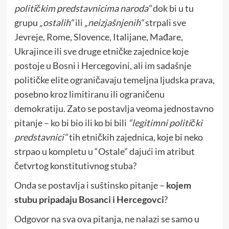
političkim predstavnicima naroda“
dok bi u tu
grupu
„ostalih“
ili
„neizjašnjenih“
strpali sve
Jevreje, Rome, Slovence, Italijane, Mađare,
Ukrajince ili sve druge etničke zajednice koje
postoje u Bosni i Hercegovini, ali im sadašnje
političke elite ograničavaju temeljna ljudska prava,
posebno kroz limitiranu ili ograničenu
demokratiju. Zato se postavlja veoma jednostavno
pitanje – ko bi bio ili ko bi bili
“legitimni politički
predstavnici“
tih etničkih zajednica, koje bi neko
strpao u kompletu u “Ostale” dajući im atribut
četvrtog konstitutivnog stuba?
Onda se postavlja i suštinsko pitanje –
kojem
stubu pripadaju Bosanci i Hercegovci
?
Odgovor na sva ova pitanja, ne nalazi se samo u