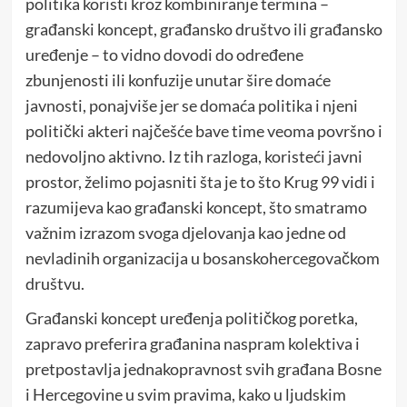
politika koristi kroz kombiniranje termina –
građanski koncept, građansko društvo ili građansko
uređenje – to vidno dovodi do određene
zbunjenosti ili konfuzije unutar šire domaće
javnosti, ponajviše jer se domaća politika i njeni
politički akteri najčešće bave time veoma površno i
nedovoljno aktivno. Iz tih razloga, koristeći javni
prostor, želimo pojasniti šta je to što Krug 99 vidi i
razumijeva kao građanski koncept, što smatramo
važnim izrazom svoga djelovanja kao jedne od
nevladinih organizacija u bosanskohercegovačkom
društvu.
Građanski koncept uređenja političkog poretka,
zapravo preferira građanina naspram kolektiva i
pretpostavlja jednakopravnost svih građana Bosne
i Hercegovine u svim pravima, kako u ljudskim