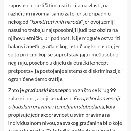
zaposleni u različitim institucijama vlasti, na
različitim nivoima, samo zato jer su pripadnici
nekog od
“konstitutivnih naroda“
jer ovoj zemlji
nasušno trebaju najsposobniji ljudi bez obzira na
njihovu etničku pripadnost. Nije moguće ostvariti
balans između građanskog i etničkog koncepta, jer
su to principi koji se suprotstavljaju i međusobno
negiraju, posebno u dijelu da etnički koncept
pretpostavlja postojanje sistemske diskriminacije i
ograničene demokratije.
Zato je
građanski koncept
ono za što se Krug 99
zalaže i bori, a koji se nalazi u
Evropskoj konvenciji
o ljudskim pravima i temeljnim slobodama
, koja
propisuje jednakopravnost u svim pravima na
individualnom nivou, za svakog građanina bilo koje