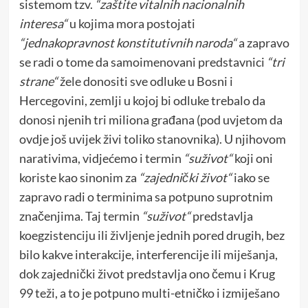
sistemom tzv.
“zaštite vitalnih nacionalnih
interesa“
u kojima mora postojati
“jednakopravnost konstitutivnih naroda“
a zapravo
se radi o tome da samoimenovani predstavnici
“tri
strane“
žele donositi sve odluke u Bosni i
Hercegovini, zemlji u kojoj bi odluke trebalo da
donosi njenih tri miliona građana (pod uvjetom da
ovdje još uvijek živi toliko stanovnika). U njihovom
narativima, vidjećemo i termin
“suživot“
koji oni
koriste kao sinonim za
“zajednički život“
iako se
zapravo radi o terminima sa potpuno suprotnim
značenjima. Taj termin
“suživot“
predstavlja
koegzistenciju ili življenje jednih pored drugih, bez
bilo kakve interakcije, interferencije ili miješanja,
dok zajednički život predstavlja ono čemu i Krug
99 teži, a to je potpuno multi-etničko i izmiješano