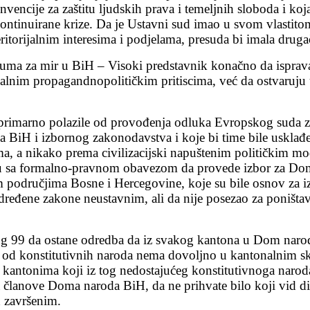
encije za zaštitu ljudskih prava i temeljnih sloboda i k
 kontinuirane krize. Da je Ustavni sud imao u svom vlasti
eritorijalnim interesima i podjelama, presuda bi imala dru
azuma za mir u BiH – Visoki predstavnik konačno da ispra
 lokalnim propagandnopolitičkim pritiscima, već da ostvaruj
primarno polazile od provođenja odluka Evropskog suda za
tava BiH i izbornog zakonodavstva i koje bi time bile uskla
ma, a nikako prema civilizacijski napuštenim političkim m
u sa formalno-pravnom obavezom da provede izbor za Dom 
im područjima Bosne i Hercegovine, koje su bile osnov za
određene zakone neustavnim, ali da nije posezao za poništa
Krug 99 da ostane odredba da iz svakog kantona u Dom naro
 od konstitutivnih naroda nema dovoljno u kantonalnim sku
po kantonima koji iz tog nedostajućeg konstitutivnoga narod
članove Doma naroda BiH, da ne prihvate bilo koji vid disk
h završenim.