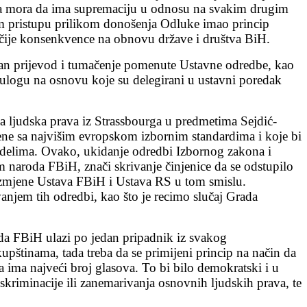
oja mora da ima supremaciju u odnosu na svakim drugim
tom pristupu prilikom donošenja Odluke imao princip
gačije konsenkvence na obnovu države i društva BiH.
van prijevod i tumačenje pomenute Ustavne odredbe, kao
u ulogu na osnovu koje su delegirani u ustavni poredak
 ljudska prava iz Strassbourga u predmetima Sejdić-
đene sa najvišim evropskom izbornim standardima i koje bi
odelima. Ovako, ukidanje odredbi Izbornog zakona i
naroda FBiH, znači skrivanje činjenice da se odstupilo
 izmjene Ustava FBiH i Ustava RS u tom smislu.
vanjem tih odredbi, kao što je recimo slučaj Grada
da FBiH ulazi po jedan pripadnik iz svakog
pštinama, tada treba da se primijeni princip na način da
a ima najveći broj glasova. To bi bilo demokratski i u
riminacije ili zanemarivanja osnovnih ljudskih prava, te