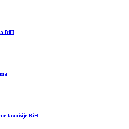
-a BiH
ima
orne komisije BiH