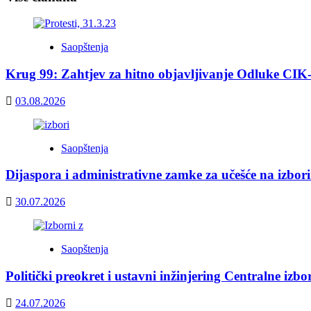
Saopštenja
Krug 99: Zahtjev za hitno objavljivanje Odluke CIK
03.08.2026
Saopštenja
Dijaspora i administrativne zamke za učešće na izbor
30.07.2026
Saopštenja
Politički preokret i ustavni inžinjering Centralne izb
24.07.2026