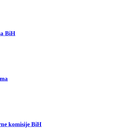
-a BiH
ima
orne komisije BiH