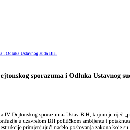
ma i Odluka Ustavnog suda BiH
Dejtonskog sporazuma i Odluka Ustavnog s
a IV Dejtonskog sporazuma- Ustav BiH, kojom je riječ „pr
 i konfuzije u uzavrelom BH političkom ambijentu i potakn
estrukcije primjenjujući načelo poštovanja zakona koje su do