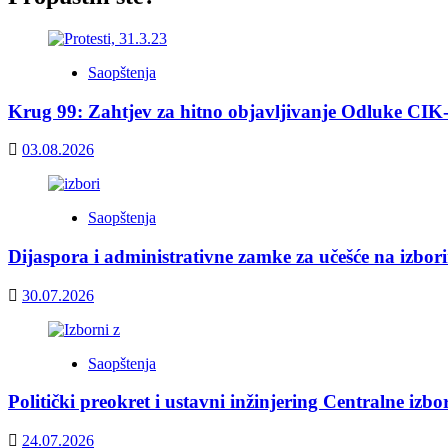
Saopštenja
Krug 99: Zahtjev za hitno objavljivanje Odluke CIK
03.08.2026
Saopštenja
Dijaspora i administrativne zamke za učešće na izbor
30.07.2026
Saopštenja
Politički preokret i ustavni inžinjering Centralne izb
24.07.2026