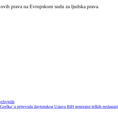
itu ovih prava na Evropskom sudu za ljudska prava.
eživjelih
Greška’ u prijevodu daytonskog Ustava BiH generator teških neslagan