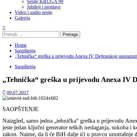
Sesije KRUGA 99
Jubileji i proslave
Video i audio sesije
Galerija
Pretraga:
Home
Saopštenja
„Tehnička“ greška u prijevodu Anexa IV Dejtonskog sporazu
Saopštenja
„Tehnička“ greška u prijevodu Anexa IV 
09.07.2017
SAOPŠTENJE
Naizgled, samo jedna „tehnička“ greška u prijevodu Anex
jeste jedan ključni generator teških neslaganja, sukoba
zakon. Naime, da li će BiH dalje ići u pravcu unutrašnje d