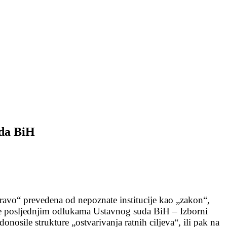
uda BiH
avo“ prevedena od nepoznate institucije kao „zakon“,
ute posljednjim odlukama Ustavnog suda BiH – Izborni
nosile strukture „ostvarivanja ratnih ciljeva“, ili pak na