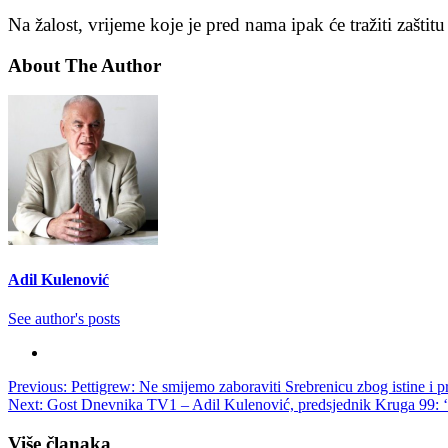
Na žalost, vrijeme koje je pred nama ipak će tražiti zašt
About The Author
Adil Kulenović
See author's posts
Post
Previous:
Pettigrew: Ne smijemo zaboraviti Srebrenicu zbog istine i pr
Next:
Gost Dnevnika TV1 – Adil Kulenović, predsjednik Kruga 99: ‘
navigation
Više članaka