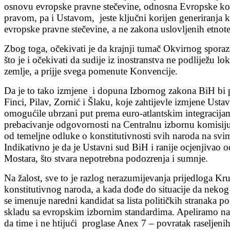
osnovu evropske pravne stečevine, odnosna Evropske konv
pravom, pa i Ustavom, jeste ključni korijen generiranja
evropske pravne stečevine, a ne zakona uslovljenih etnot
Zbog toga, očekivati je da krajnji tumač Okvirnog spor
što je i očekivati da sudije iz inostranstva ne podliježu
zemlje, a prijje svega pomenute Konvencije.
Da je to tako izmjene i dopuna Izbornog zakona BiH bi 
Finci, Pilav, Zornić i Šlaku, koje zahtijevle izmjene Us
omogućile ubrzani put prema euro-atlantskim integracija
prebacivanje odgovornosti na Centralnu izbornu komisij
od temeljne odluke o konstitutivnosti svih naroda na sv
Indikativno je da je Ustavni sud BiH i ranije ocjenjivao 
Mostara, što stvara nepotrebna podozrenja i sumnje.
Na žalost, sve to je razlog nerazumijevanja prijedloga 
konstitutivnog naroda, a kada dođe do situacije da nekog
se imenuje naredni kandidat sa lista političkih stranaka 
skladu sa evropskim izbornim standardima. Apeliramo na 
da time i ne htijući proglase Anex 7 – povratak raseljeni