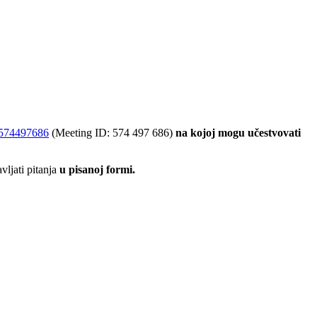
j/574497686
(Meeting ID: 574 497 686)
na kojoj mogu učestvovati
avljati pitanja
u pisanoj formi.