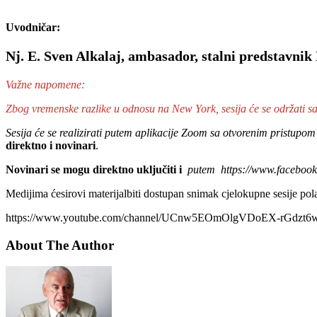
Uvodničar:
Nj. E. Sven Alkalaj, ambasador, stalni predstavni
Važne napomene:
Zbog vremenske razlike u odnosu na New York, sesija će se održati sa p
Sesija će se realizirati putem aplikacije Zoom sa otvorenim pristupo
direktno i novinari
.
Novinari se mogu direktno uključiti
i
putem https://www.faceboo
Medijima ćesirovi materijalbiti dostupan snimak cjelokupne sesije po
https://www.youtube.com/channel/UCnw5EOmOlgVDoEX-rGdzt6
About The Author