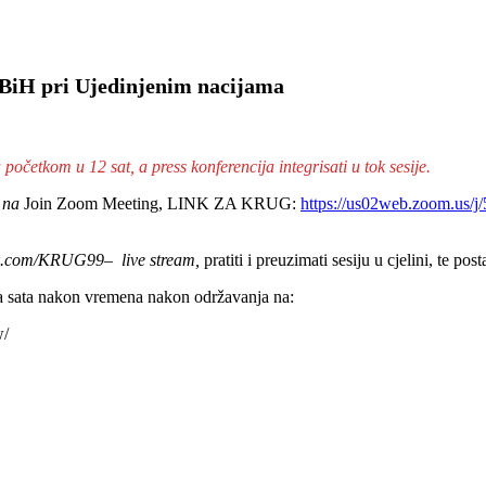
k BiH pri Ujedinjenim nacijama
očetkom u 12 sat, a press konferencija integrisati u tok sesije
.
m na
Join Zoom Meeting, LINK ZA KRUG:
https://us02web.zoom.us/
k.com/KRUG99– live stream,
pratiti i preuzimati sesiju u cjelini, te post
la sata nakon vremena nakon održavanja na:
w/