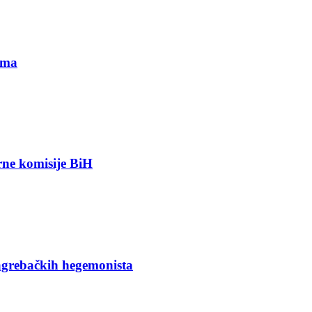
ima
orne komisije BiH
agrebačkih hegemonista