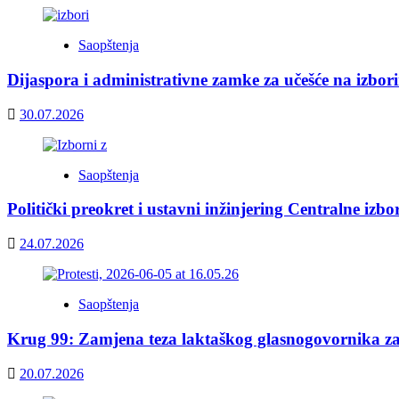
Saopštenja
Dijaspora i administrativne zamke za učešće na izbor
30.07.2026
Saopštenja
Politički preokret i ustavni inžinjering Centralne izb
24.07.2026
Saopštenja
Krug 99: Zamjena teza laktaškog glasnogovornika z
20.07.2026