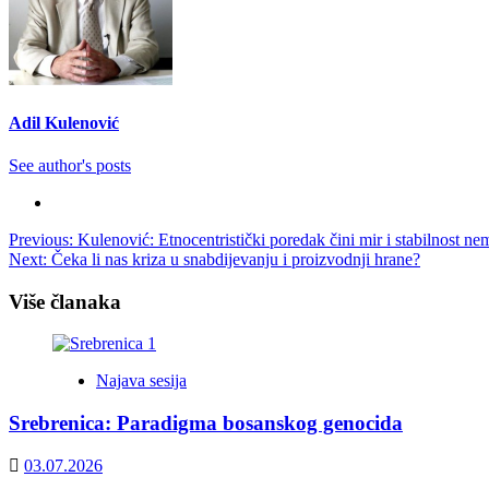
Adil Kulenović
See author's posts
Post
Previous:
Kulenović: Etnocentristički poredak čini mir i stabilnost n
Next:
Čeka li nas kriza u snabdijevanju i proizvodnji hrane?
navigation
Više članaka
Najava sesija
Srebrenica: Paradigma bosanskog genocida
03.07.2026