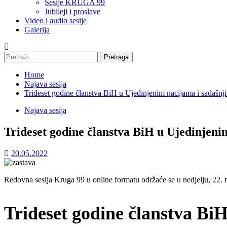
Sesije KRUGA 99
Jubileji i proslave
Video i audio sesije
Galerija
Pretraga:
Home
Najava sesija
Trideset godine članstva BiH u Ujedinjenim nacijama i sadašnji
Najava sesija
Trideset godine članstva BiH u Ujedinjenim
20.05.2022
Redovna sesija Kruga 99 u online formatu održaće se u nedjelju, 22
Trideset godine članstva BiH