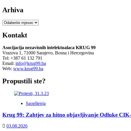
Arhiva
Arhiva
Kontakt
Asocijacija nezavisnih intelektualaca KRUG 99
Vrazova 1, 71000 Sarajevo, Bosna i Hercegovina
Tel: +387 61 132 791
Email:
info@krug99.ba
Web:
www.krug99.ba
Propustili ste?
Saopštenja
Krug 99: Zahtjev za hitno objavljivanje Odluke CIK
03.08.2026