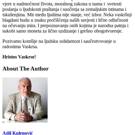
vjere u nadmoćnost života, moralnog zakona u nama i svetosti
poslanja o ljudskosti praštanja i suočenja sa zemaljskim istinama i
iskušenjima. Mir među ljudima nije stanje, već izbor. Neka vaskršnji
blagdani budu u znaku pročišćenja naših savjesti i lične odlučnosti
na očuvanju mira. I prepoznavanju onih kojima je narodna patnja i
sukobi samo moneta za lično uzdizanje i grešno obogotvorenje.
Pozivamo komšije na ljudsku solidarnost i saučestvovanje u
radostima Vaskrsa.
Hristos Vaskrse!
About The Author
Adil Kulenović