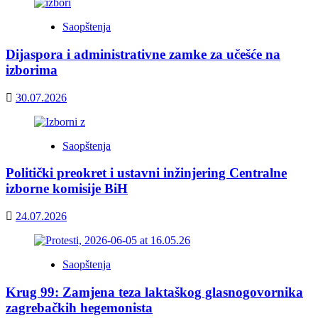
Saopštenja
Dijaspora i administrativne zamke za učešće na
izborima
30.07.2026
Saopštenja
Politički preokret i ustavni inžinjering Centralne
izborne komisije BiH
24.07.2026
Saopštenja
Krug 99: Zamjena teza laktaškog glasnogovornika
zagrebačkih hegemonista