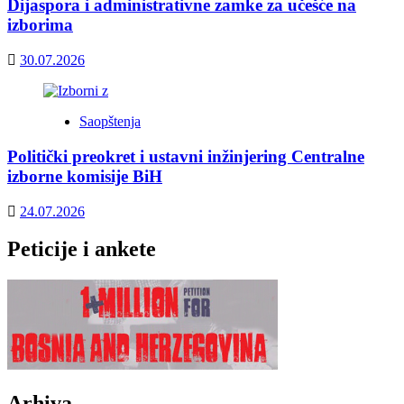
Dijaspora i administrativne zamke za učešće na
izborima
30.07.2026
Saopštenja
Politički preokret i ustavni inžinjering Centralne
izborne komisije BiH
24.07.2026
Peticije i ankete
Arhiva