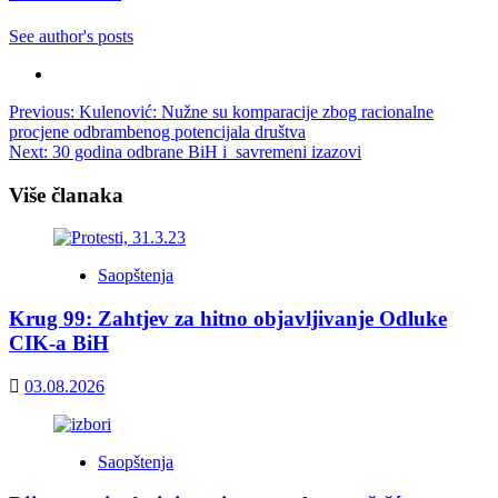
See author's posts
Post
Previous:
Kulenović: Nužne su komparacije zbog racionalne
procjene odbrambenog potencijala društva
navigation
Next:
30 godina odbrane BiH i savremeni izazovi
Više članaka
Saopštenja
Krug 99: Zahtjev za hitno objavljivanje Odluke
CIK-a BiH
03.08.2026
Saopštenja