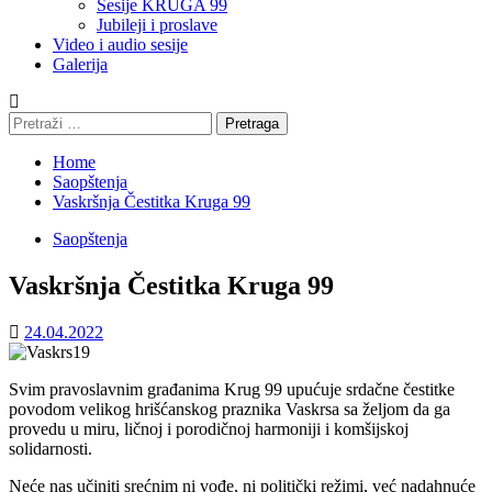
Sesije KRUGA 99
Jubileji i proslave
Video i audio sesije
Galerija
Pretraga:
Home
Saopštenja
Vaskršnja Čestitka Kruga 99
Saopštenja
Vaskršnja Čestitka Kruga 99
24.04.2022
Svim pravoslavnim građanima Krug 99 upućuje srdačne čestitke
povodom velikog hrišćanskog praznika Vaskrsa sa željom da ga
provedu u miru, ličnoj i porodičnoj harmoniji i komšijskoj
solidarnosti.
Neće nas učiniti srećnim ni vođe, ni politički režimi, već nadahnuće