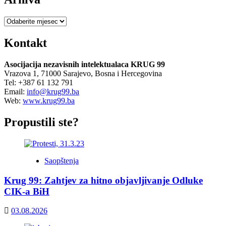
Arhiva
Kontakt
Asocijacija nezavisnih intelektualaca KRUG 99
Vrazova 1, 71000 Sarajevo, Bosna i Hercegovina
Tel: +387 61 132 791
Email:
info@krug99.ba
Web:
www.krug99.ba
Propustili ste?
Saopštenja
Krug 99: Zahtjev za hitno objavljivanje Odluke
CIK-a BiH
03.08.2026