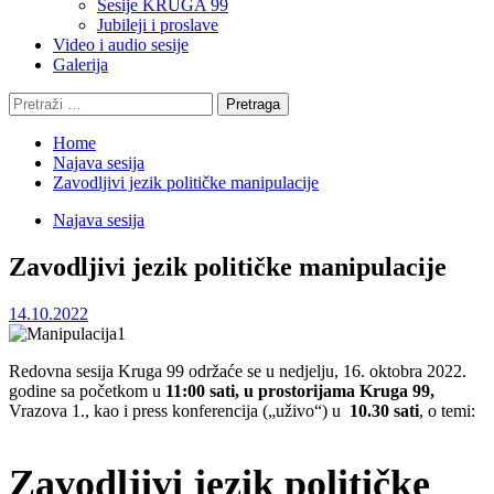
Sesije KRUGA 99
Jubileji i proslave
Video i audio sesije
Galerija
Pretraga:
Home
Najava sesija
Zavodljivi jezik političke manipulacije
Najava sesija
Zavodljivi jezik političke manipulacije
14.10.2022
Redovna sesija Kruga 99 održaće se u nedjelju, 16. oktobra 2022.
godine sa početkom u
11:00 sati, u prostorijama Kruga 99,
Vrazova 1., kao i press konferencija („uživo“) u
10.30 sati
, o temi:
Zavodljivi jezik političke