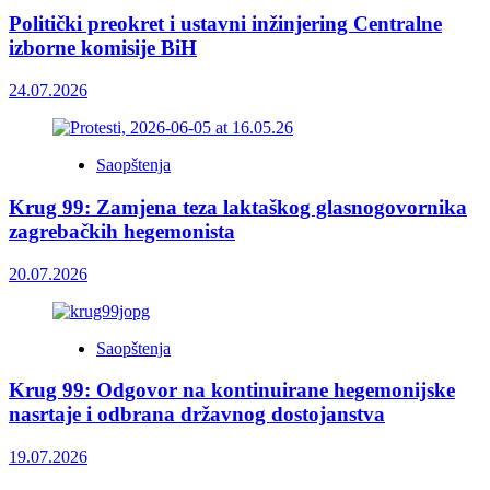
Politički preokret i ustavni inžinjering Centralne
izborne komisije BiH
24.07.2026
Saopštenja
Krug 99: Zamjena teza laktaškog glasnogovornika
zagrebačkih hegemonista
20.07.2026
Saopštenja
Krug 99: Odgovor na kontinuirane hegemonijske
nasrtaje i odbrana državnog dostojanstva
19.07.2026