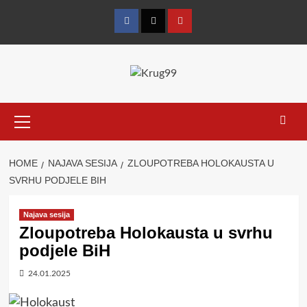
Skip
to
Facebook
Twitter
YouTube
content
Primary
Menu
HOME
NAJAVA SESIJA
ZLOUPOTREBA HOLOKAUSTA U
SVRHU PODJELE BIH
Najava sesija
Zloupotreba Holokausta u svrhu
podjele BiH
24.01.2025