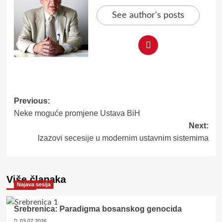
See author's posts
Post
Previous:
Neke moguće promjene Ustava BiH
navigation
Next:
Izazovi secesije u modernim ustavnim sistemima
Više članaka
Najava sesija
Srebrenica: Paradigma bosanskog genocida
03.07.2026