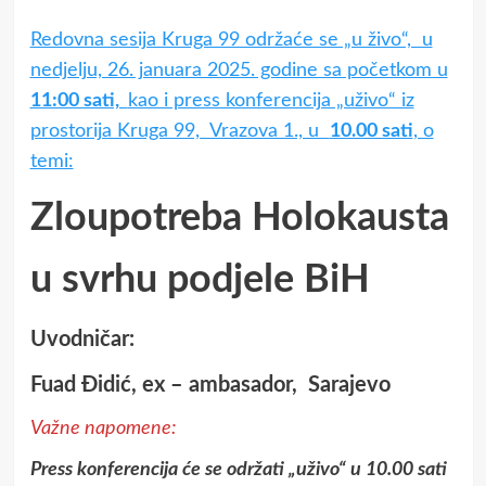
Redovna sesija Kruga 99 održaće se „u živo“, u
nedjelju, 26. januara 2025. godine sa početkom u
11:00 sati,
kao i press konferencija „uživo“ iz
prostorija Kruga 99, Vrazova 1., u
10.00 sati
, o
temi:
Zloupotreba Holokausta
u svrhu podjele BiH
Uvodničar:
Fuad Đidić, ex – ambasador, Sarajevo
Važne napomene:
Press konferencija će se održati „uživo“ u 10.00 sati