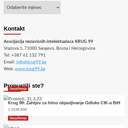
Arhiva
Kontakt
Asocijacija nezavisnih intelektualaca KRUG 99
Vrazova 1, 71000 Sarajevo, Bosna i Hercegovina
Tel: +387 61 132 791
Email:
info@krug99.ba
Web:
www.krug99.ba
Propustili ste?
Saopštenja
Krug 99: Zahtjev za hitno objavljivanje Odluke CIK-a BiH
03.08.2026
Saopštenja