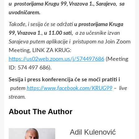
u prostorijama Krugu 99, Vrazova 1., Sarajevo, sa
uvodničarem.
Takođe, i sesija će se održati
u prostorijama Kruga
99, Vrazova 1
.,
u 11.00 sati,
a za učesnike izvan
Sarajeva putem aplikacije i pristupom na
Join Zoom
Meeting, LINK ZA KRUG:
https://us02web.zoom.us/j/574497686
(Meeting
ID: 574 497 686).
Sesija i press konferencija će se moći pratiti i
putem
https://www.facebook.com/KRUG99
– live
stream.
About The Author
Adil Kulenović