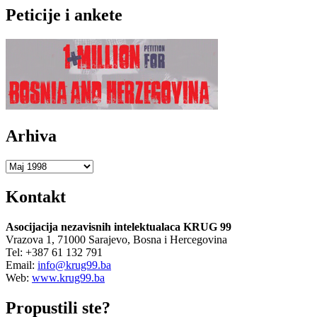
about
Peticije i ankete
Predavanja
i
tribine
(1998)
Arhiva
Arhiva
Kontakt
Asocijacija nezavisnih intelektualaca KRUG 99
Vrazova 1, 71000 Sarajevo, Bosna i Hercegovina
Tel: +387 61 132 791
Email:
info@krug99.ba
Web:
www.krug99.ba
Propustili ste?