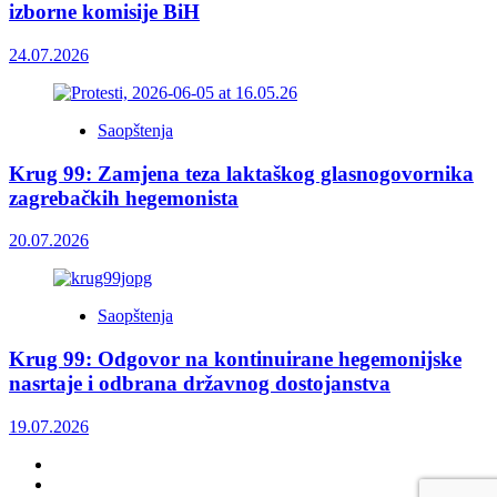
izborne komisije BiH
24.07.2026
Saopštenja
Krug 99: Zamjena teza laktaškog glasnogovornika
zagrebačkih hegemonista
20.07.2026
Saopštenja
Krug 99: Odgovor na kontinuirane hegemonijske
nasrtaje i odbrana državnog dostojanstva
19.07.2026
Facebook
Twitter