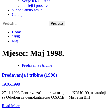
Sesije KRUGA 99
Jubileji i proslave
Video i audio sesije
Galerija
Pretraga:
Home
1998
Maj
Mjesec:
Maj 1998.
Predavanja i tribine
Predavanja i tribine (1998)
19.05.1998
27.11.1998 Centar za zaštitu prava manjina i KRUG 99, u saradnji
sa Odjelom za demokratizaciju O.S.C.E. - Misije za BiH,...
Read
Read More
more