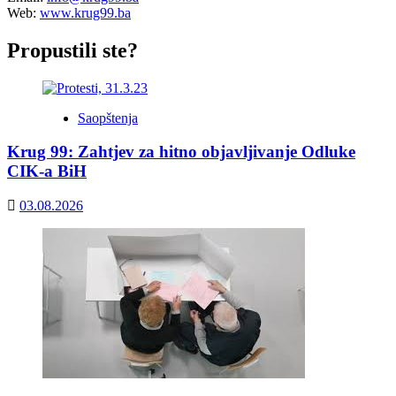
Web:
www.krug99.ba
Propustili ste?
Saopštenja
Krug 99: Zahtjev za hitno objavljivanje Odluke
CIK-a BiH
03.08.2026