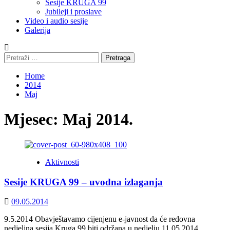
Sesije KRUGA 99
Jubileji i proslave
Video i audio sesije
Galerija
Pretraga:
Home
2014
Maj
Mjesec:
Maj 2014.
Aktivnosti
Sesije KRUGA 99 – uvodna izlaganja
09.05.2014
9.5.2014 Obavještavamo cijenjenu e-javnost da će redovna
nedjeljna sesija Kruga 99 biti održana u nedjelju 11.05.2014.