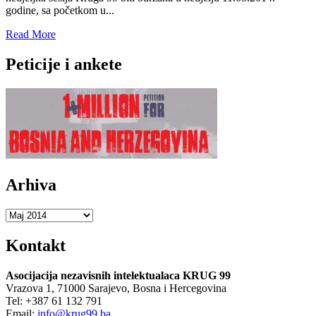
godine, sa početkom u...
Read
Read More
more
about
Peticije i ankete
Sesije
KRUGA
99
–
uvodna
izlaganja
Arhiva
Arhiva
Kontakt
Asocijacija nezavisnih intelektualaca KRUG 99
Vrazova 1, 71000 Sarajevo, Bosna i Hercegovina
Tel: +387 61 132 791
Email:
info@krug99.ba