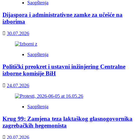
Saopštenja
Dijaspora i administrativne zamke za učešće na
izborima
30.07.2026
Saopštenja
Politički preokret i ustavni inžinjering Centralne
izborne komisije BiH
24.07.2026
Saopštenja
Krug 99: Zamjena teza laktaškog glasnogovornika
zagrebačkih hegemonista
20.07.2026