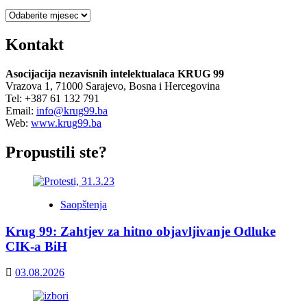
Arhiva
Kontakt
Asocijacija nezavisnih intelektualaca KRUG 99
Vrazova 1, 71000 Sarajevo, Bosna i Hercegovina
Tel: +387 61 132 791
Email:
info@krug99.ba
Web:
www.krug99.ba
Propustili ste?
Saopštenja
Krug 99: Zahtjev za hitno objavljivanje Odluke
CIK-a BiH
03.08.2026