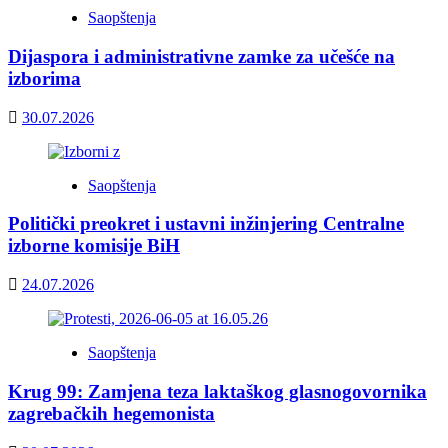
Saopštenja
Dijaspora i administrativne zamke za učešće na
izborima
30.07.2026
Saopštenja
Politički preokret i ustavni inžinjering Centralne
izborne komisije BiH
24.07.2026
Saopštenja
Krug 99: Zamjena teza laktaškog glasnogovornika
zagrebačkih hegemonista