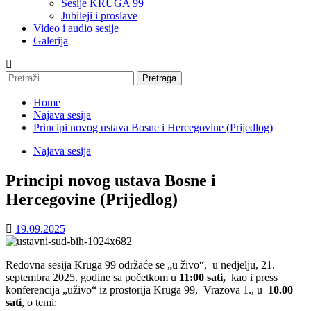
Sesije KRUGA 99
Jubileji i proslave
Video i audio sesije
Galerija
Pretraga:
Home
Najava sesija
Principi novog ustava Bosne i Hercegovine (Prijedlog)
Najava sesija
Principi novog ustava Bosne i
Hercegovine (Prijedlog)
19.09.2025
Redovna sesija Kruga 99 održaće se „u živo“, u nedjelju, 21.
septembra 2025. godine sa početkom u
11:00 sati,
kao i press
konferencija „uživo“ iz prostorija Kruga 99, Vrazova 1., u
10.00
sati
, o temi: