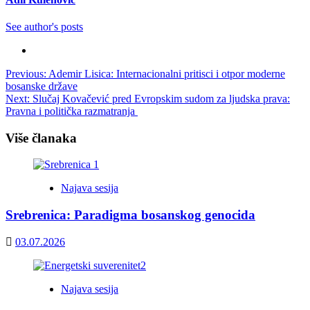
See author's posts
Post
Previous:
Ademir Lisica: Internacionalni pritisci i otpor moderne
bosanske države
navigation
Next:
Slučaj Kovačević pred Evropskim sudom za ljudska prava:
Pravna i politička razmatranja
Više članaka
Najava sesija
Srebrenica: Paradigma bosanskog genocida
03.07.2026
Najava sesija