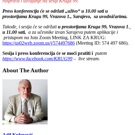
rasprava i usvajanje na sesiji Kruga 99.
Press konferencija će se održati „uživo“ u 10.00 sati u
prostorijama Krugu 99, Vrazova 1., Sarajevo, sa uvodničarima.
Takođe, i sesija će se održati
u prostorijama Kruga 99, Vrazova 1
.,
u 11.00 sati,
a za učesnike izvan Sarajeva putem aplikacije i
pristupom na
Join Zoom Meeting, LINK ZA KRUG:
https://us02web.zoom.us/j/574497686
(Meeting ID: 574 497 686).
Sesija i press konferencija će se moći pratiti i
putem
https://www.facebook.com/KRUG99
– live stream.
About The Author
Adil Kulenović