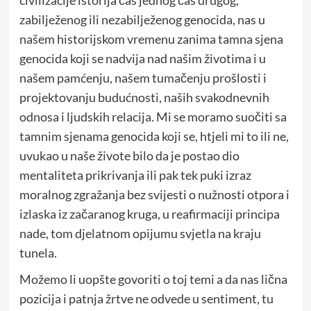
civilizacije istorija čas jednog čas drugog,
zabilježenog ili nezabilježenog genocida, nas u
našem historijskom vremenu zanima tamna sjena
genocida koji se nadvija nad našim životima i u
našem pamćenju, našem tumačenju prošlosti i
projektovanju
budućnosti, naših svakodnevnih
odnosa i ljudskih relacija. Mi se moramo suočiti sa
tamnim sjenama genocida koji se, htjeli mi to ili ne,
uvukao u naše živote bilo da je postao dio
mentaliteta prikrivanja ili pak tek puki izraz
moralnog zgražanja bez svijesti o nužnosti otpora i
izlaska iz začaranog kruga, u reafirmaciji
principa
nade, tom djelatnom opijumu svjetla na kraju
tunela.
Možemo li uopšte govoriti o toj temi a da nas lična
pozicija i patnja žrtve ne odvede u sentiment, tu