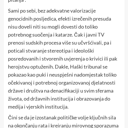
Sami po sebi, bez adekvatne valorizacije
genocidnih posljedica, efekti izrečenih presuda
nisu doveli niti su mogli dovesti do toliko
potrebnog suočenja i katarze. Čak i javni TV
prenosi sudskih procesa više su učvršćivali, pa i
poticali stvaranje stereotipa i ideološki
posredovanih i stvorenih uvjerenja o krivici ili pak
herojstvu optuženih. Dakle, Haški tribunal se
pokazao kao puki i neuspješni nadomjestak toliko
očekivanoj i potrebnoj organizovanoj djelatnosti
države i društva na denacifikaciji u svim sferama
života, od državnih institucija i obrazovanja do
medija i vjerskih institucija.
Čini se da je izostanak političke volje ključnih sila
na okončanju rata i kreiranju mirovnog sporazuma