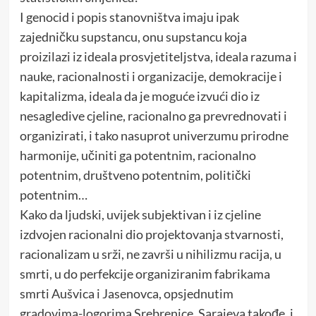
I genocid i popis stanovništva imaju ipak
zajedničku supstancu, onu supstancu koja
proizilazi iz ideala prosvjetiteljstva, ideala razuma i
nauke, racionalnosti i organizacije, demokracije i
kapitalizma, ideala da je moguće izvući dio iz
nesagledive cjeline, racionalno ga prevrednovati i
organizirati, i tako nasuprot univerzumu prirodne
harmonije, učiniti ga potentnim, racionalno
potentnim, društveno potentnim, politički
potentnim…
Kako da ljudski, uvijek subjektivan i iz cjeline
izdvojen racionalni dio projektovanja stvarnosti,
racionalizam u srži, ne završi u nihilizmu racija, u
smrti, u do perfekcije organiziranim fabrikama
smrti Aušvica i Jasenovca, opsjednutim
gradovima-logorima Srebrenice, Sarajeva takođe, i