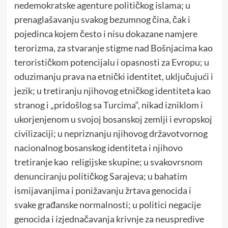
nedemokratske agenture političkog islama; u
prenaglašavanju svakog bezumnog čina, čak i
pojedinca kojem često i nisu dokazane namjere
terorizma, za stvaranje stigme nad Bošnjacima kao
terorističkom potencijalu i opasnosti za Evropu; u
oduzimanju prava na etnički identitet, uključujući i
jezik; u tretiranju njihovog etničkog identiteta kao
stranog i „pridošlog sa Turcima“, nikad izniklom i
ukorjenjenom u svojoj bosanskoj zemlji i evropskoj
civilizaciji; u nepriznanju njihovog državotvornog
nacionalnog bosanskog identiteta i njihovo
tretiranje kao religijske skupine; u svakovrsnom
denunciranju političkog Sarajeva; u bahatim
ismijavanjima i ponižavanju žrtava genocida i
svake građanske normalnosti; u politici negacije
genocida i izjednačavanja krivnje za neuspredive