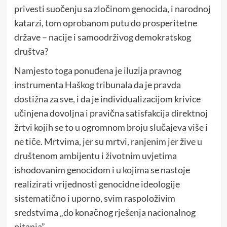
privesti suočenju sa zločinom genocida, i narodnoj
katarzi, tom oprobanom putu do prosperitetne
države – nacije i samoodrživog demokratskog
društva?
Namjesto toga ponuđena je iluzija pravnog
instrumenta Haškog tribunala da je pravda
dostižna za sve, i da je individualizacijom krivice
učinjena dovoljna i pravična satisfakcija direktnoj
žrtvi kojih se to u ogromnom
broju slučajeva više i
ne tiče. Mrtvima, jer su mrtvi, ranjenim jer žive u
društenom ambijentu i životnim uvjetima
ishodovanim genocidom i u kojima se nastoje
realizirati vrijednosti genocidne ideologije
sistematično i uporno, svim raspoloživim
sredstvima „do konačnog rješenja nacionalnog
pitanja”.