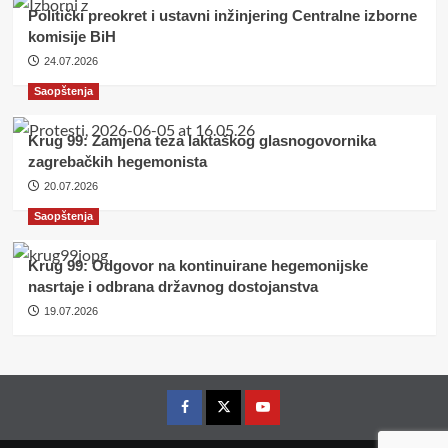
Politički preokret i ustavni inžinjering Centralne izborne
komisije BiH
24.07.2026
Saopštenja
Krug 99: Zamjena teza laktaškog glasnogovornika
zagrebačkih hegemonista
20.07.2026
Saopštenja
Krug 99: Odgovor na kontinuirane hegemonijske
nasrtaje i odbrana državnog dostojanstva
19.07.2026
Facebook
Twitter
YouTube