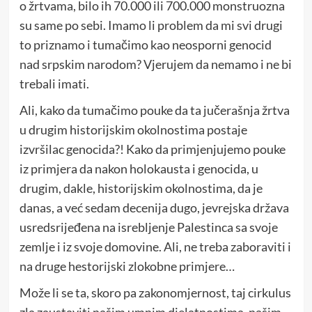
o žrtvama, bilo ih 70.000 ili 700.000 monstruozna
su same po sebi. Imamo li problem da mi svi drugi
to priznamo i tumačimo kao neosporni genocid
nad srpskim narodom? Vjerujem da nemamo i ne bi
trebali imati.
Ali, kako da tumačimo pouke da ta jučerašnja žrtva
u drugim historijskim okolnostima postaje
izvršilac genocida?! Kako da primjenjujemo pouke
iz primjera da nakon holokausta i genocida, u
drugim, dakle, historijskim okolnostima, da je
danas, a već sedam decenija dugo, jevrejska država
usredsrijeđena na isrebljenje Palestinca sa svoje
zemlje i iz svoje domovine. Ali, ne treba zaboraviti i
na druge hestorijski zlokobne primjere…
Može li se ta, skoro pa zakonomjernost, taj cirkulus
zla zaustaviti našim umnim djelatnostima, našim