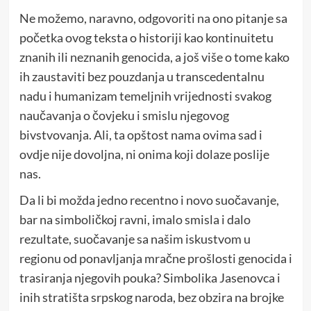
Ne možemo, naravno, odgovoriti na ono pitanje sa
početka ovog teksta o historiji kao kontinuitetu
znanih ili neznanih genocida, a još više o tome kako
ih zaustaviti bez pouzdanja u transcedentalnu
nadu i humanizam temeljnih vrijednosti svakog
naučavanja o čovjeku i smislu njegovog
bivstvovanja. Ali, ta opštost nama ovima sad i
ovdje nije dovoljna, ni onima koji dolaze poslije
nas.
Da li bi možda jedno recentno i novo suočavanje,
bar na simboličkoj ravni, imalo smisla i dalo
rezultate, suočavanje sa našim iskustvom u
regionu od ponavljanja mračne prošlosti genocida i
trasiranja njegovih pouka? Simbolika Jasenovca i
inih stratišta srpskog naroda, bez obzira na brojke