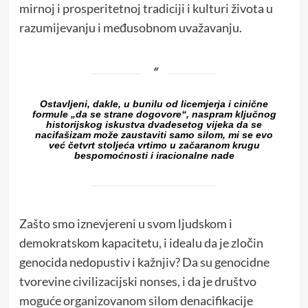
mirnoj i prosperitetnoj tradiciji i kulturi života u
razumijevanju i međusobnom uvažavanju.
Ostavljeni, dakle, u bunilu od licemjerja i cinične
formule „da se strane dogovore“, naspram ključnog
historijskog iskustva dvadesetog vijeka da se
nacifašizam može zaustaviti samo silom, mi se evo
već četvrt stoljeća vrtimo u začaranom krugu
bespomoćnosti i iracionalne nade
Zašto smo iznevjereni u svom ljudskom i
demokratskom kapacitetu, i idealu da je zločin
genocida nedopustiv i kažnjiv? Da su genocidne
tvorevine civilizacijski nonses, i da je društvo
moguće organizovanom silom denacifikacije