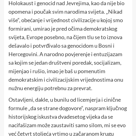
Holokaust i genocid nad Jevrejima, kao da nije bio
opomena i poučak svim narodima svijeta. „Nikad
više“, obećanje i vrijednost civilizacije u kojoj smo
formirani, umirao je pred očima demokratskog
svijeta, Evrope posebno, na čijem tlu se to iznova
dešavalo i potvrđivalo sa genocidom u Bosni i
Hercegovini. A narodno povjerenje i entuzijazam
sa kojim se jedan društveni poredak, socijalizam,
mijenjao i rušio, imao je baš u pomenutim
demokratskim i civilizacijskim vrijednostima onu
nužnu energiju potrebnu za prevrat.
Ostavljeni, dakle, u bunilu od licemjerja i cinične
formule „da se strane dogovore“, naspram ključnog
historijskog iskustva dvadesetog vijeka da se
nacifašizam može zaustaviti samo silom, mi se evo
već četvrt stoljeća vrtimo u začaranom krugu