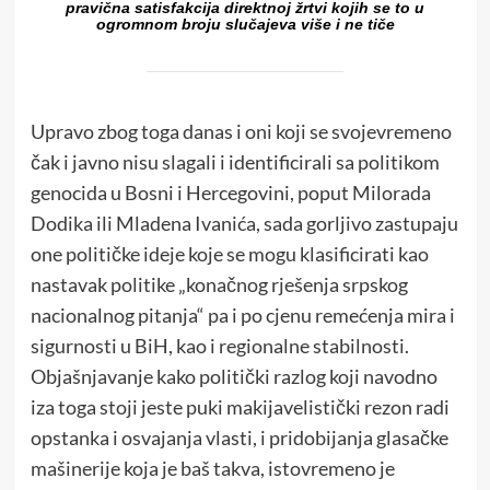
pravična satisfakcija direktnoj žrtvi kojih se to u
ogromnom broju slučajeva više i ne tiče
Upravo zbog toga danas i oni koji se svojevremeno
čak i javno nisu slagali i identificirali sa politikom
genocida u Bosni i Hercegovini, poput Milorada
Dodika ili Mladena Ivanića, sada gorljivo zastupaju
one političke ideje koje se mogu klasificirati kao
nastavak politike „konačnog rješenja srpskog
nacionalnog pitanja“ pa i po cjenu remećenja mira i
sigurnosti u BiH, kao i regionalne stabilnosti.
Objašnjavanje kako politički razlog koji navodno
iza toga stoji jeste puki makijavelistički rezon radi
opstanka i osvajanja vlasti, i pridobijanja glasačke
mašinerije koja je baš takva, istovremeno je