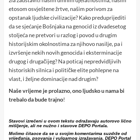
etosom osvještene žrtve, našim porivom za
opstanak ljudske civilizacije? Kako preduprijediti
da se sjećanje Bošnjaka na genocid iz dvadesetog
stoljeća ne pretvori u razlog i povod u drugim
historijskim okolnostima za njihovo nasilje, pa i
izvršenje nekih novih genocida i eksterminacije
drugog i drugačijeg? Na poticaj nepredvidljivih
historiskih silnica i političke elite pohlepne na
vlast, i željne dominacije nad drugim?
Naše vrijeme je prolazno, ono ljudsko u nama bi
trebalo da bude trajno
!
Stavovi izrečeni u ovom tekstu odražavaju autorovo lično
mišljenje, ali ne nužno i stavove DEPO Portala.
Molimo čitaoce da se u svojim komentarima suzdrže od
vrijeđanja, psovanja i vulgarnog izražavanja. DEPO Portal