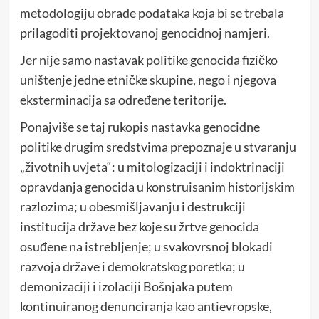
metodologiju obrade podataka koja bi se trebala
prilagoditi projektovanoj genocidnoj namjeri.
Jer nije samo nastavak politike genocida fizičko
uništenje jedne etničke skupine, nego i njegova
eksterminacija sa određene teritorije.
Ponajviše se taj rukopis nastavka genocidne
politike drugim sredstvima prepoznaje u stvaranju
„životnih uvjeta“: u mitologizaciji i indoktrinaciji
opravdanja genocida u konstruisanim historijskim
razlozima; u obesmišljavanju i destrukciji
institucija države bez koje su žrtve genocida
osuđene na istrebljenje; u svakovrsnoj blokadi
razvoja države i demokratskog poretka; u
demonizaciji i izolaciji Bošnjaka putem
kontinuiranog denunciranja kao antievropske,