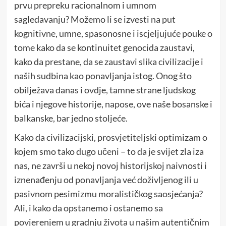
prvu prepreku racionalnom i umnom
sagledavanju? Možemo li se izvesti na put
kognitivne, umne, spasonosne i iscjeljujuće pouke o
tome kako da se kontinuitet genocida zaustavi,
kako da prestane, da se zaustavi slika civilizacije i
naših sudbina kao ponavljanja istog. Onog što
obilježava danas i ovdje, tamne strane ljudskog
bića i njegove historije, napose, ove naše bosanske i
balkanske, bar jedno stoljeće.
Kako da civilizacijski, prosvjetiteljski optimizam o
kojem smo tako dugo učeni – to da je svijet zla iza
nas, ne završi u nekoj novoj historijskoj naivnosti i
iznenađenju od ponavljanja već doživljenog ili u
pasivnom pesimizmu moralističkog saosjećanja?
Ali, i kako da opstanemo i ostanemo sa
povjerenjem u gradnju života u našim autentičnim