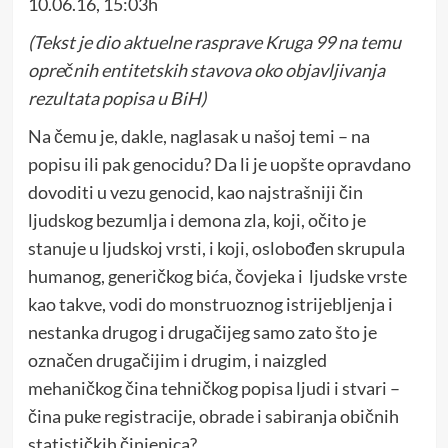
10.06.16, 15:03h
(Tekst je dio aktuelne rasprave Kruga 99 na temu
oprečnih entitetskih stavova oko objavljivanja
rezultata popisa u BiH)
Na čemu je, dakle, naglasak u našoj temi – na
popisu ili pak genocidu? Da li je uopšte opravdano
dovoditi u vezu genocid, kao najstrašniji čin
ljudskog bezumlja i demona zla, koji, očito je
stanuje u ljudskoj vrsti, i koji, oslobođen skrupula
humanog, generičkog bića, čovjeka i ljudske vrste
kao takve, vodi do monstruoznog istrijebljenja i
nestanka drugog i drugačijeg samo zato što je
označen drugačijim i drugim, i naizgled
mehaničkog čina tehničkog popisa ljudi i stvari –
čina puke registracije, obrade i sabiranja običnih
statističkih činjenica?