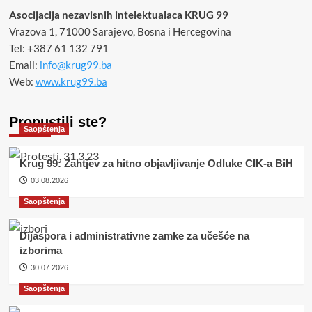
Asocijacija nezavisnih intelektualaca KRUG 99
Vrazova 1, 71000 Sarajevo, Bosna i Hercegovina
Tel: +387 61 132 791
Email:
info@krug99.ba
Web:
www.krug99.ba
Propustili ste?
Saopštenja
Krug 99: Zahtjev za hitno objavljivanje Odluke CIK-a BiH
03.08.2026
Saopštenja
Dijaspora i administrativne zamke za učešće na
izborima
30.07.2026
Saopštenja