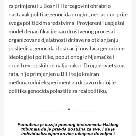
za primjenu i u Bosni i Hercegovini ohrabrio
nastavak politike genocida drugim, ne-ratnim, prije
svega političkim sredstvima. Provjereni i uspješni
model denacifikacije kao društvenog procesa i
organizovane djelatnosti države na otklanjanju
posljedica genocida i lustraciji nosilaca genocidne
ideologije i politike, poput onog iz Njemačke i
drugih evropskih zemalja nakon Drugog svjetskog
rata, nije primjenjen u BiH te je kreiran
međunarodni eksperiment za državu u kojoj je
politika genocida polazište za realpolitiku.
Ponuđena je iluzija pravnog instrumenta Haškog
tribunala da je pravda dostižna za sve, i da je
individualizacijom krivice učinjena dovoljna i