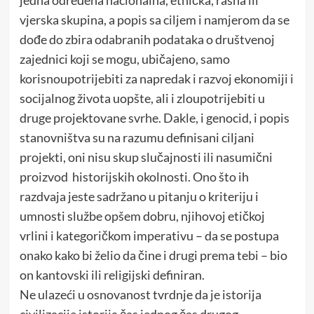
jedna određena nacionalna, etnička, rasna ili
vjerska skupina, a popis sa ciljem i namjerom da se
dođe do zbira odabranih podataka o društvenoj
zajednici koji se mogu, ubičajeno, samo
korisnoupotrijebiti za napredak i razvoj ekonomiji i
socijalnog života uopšte, ali i zloupotrijebiti u
druge projektovane svrhe. Dakle, i genocid, i popis
stanovništva su na razumu definisani ciljani
projekti, oni nisu skup slučajnosti ili nasumični
proizvod historijskih okolnosti. Ono što ih
razdvaja jeste sadržano u pitanju o kriteriju i
umnosti službe opšem dobru, njihovoj etičkoj
vrlini i kategoričkom imperativu – da se postupa
onako kako bi želio da čine i drugi prema tebi – bio
on kantovski ili religijski definiran.
Ne ulazeći u osnovanost tvrdnje da je istorija