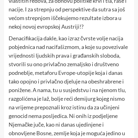
vlastitih redova, za obnovu politike krvi i tla, rase i
nacije. I za strepnju od perspektive da sutra sa još
većom strepnjom iščekujemo rezultate izbora u
nekoj novoj evropskoj Austriji!?
Denacifikacija dakle, kao izraz čvrste volje nacija
pobjednica nad nacifašizmom, a koje su povezivale
vrijednosti ljudskih prava i građanskih sloboda,
stvorili su ono privlačno zemaljsko i društveno
podneblje, metaforu Evrope-utopije koja i danas
tako opojno i privlačno djeluje na obeshrabrene i
ponižene. A nama, tu u susjedstvu i na njenom tlu,
razgolićena je laž, bolje reći demijurg kojeg nismo
na vrijeme prepoznali kroz istinu da za učinjeni
genocid nema posljedica. Ni onih iz podjeljene
Njemačke juče, kao ni danas ujedinjene i
obnovljene Bosne, zemlje koja je moguća jedino u