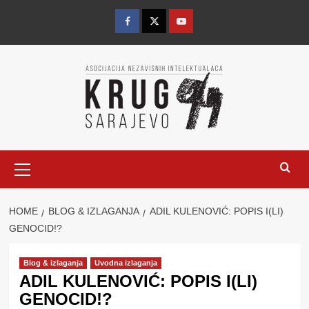
Skip
to
Facebook
Twitter
YouTube
content
Primary
Menu
HOME
BLOG & IZLAGANJA
ADIL KULENOVIĆ: POPIS I(LI)
GENOCID!?
Blog & izlaganja
Uvodna izlaganja
ADIL KULENOVIĆ: POPIS I(LI)
GENOCID!?