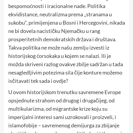
bespomoćnosti i iracionalne nade. Politika
ekvidistance, neutralizma prema „stranama u
sukobu“, primijenjena u Bosni i Hercegovini, nikada
ne bi dovela nacističku Njemačku u rang
prosperitetnih demokratskih država i društava.
Takva politika ne može našu zemlju izvesti iz
historijskog ćorsokaka u kojem se nalazi. Ili je
možda skriveni razlog ovakve zbilje sadržan u tada
nesagledljivim potezima sila čije konture možemo
isčitavati tek sada i ovdje?
U ovom historijskom trenutku savremene Evrope
opsjednute strahom od drugog i drugačijeg, od
multikularizma, od migrantske krize koju su
imperijalni interesi sami uzrokovali i proizveli, i
islamofobije – savremenog demijurga za zbijanje