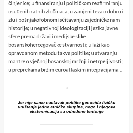
činjenice; u finansiranju i političkom reafirmiranju
osuđenih ratnih zločinaca; u zamjeni teza o dobru i
zlu i bošnjakofobnom isčitavanju zajedničke nam
historije; u negativnoj ideologizaciji jezika javne
sfere prema državi i medijske slike
bosanskohercegovačke stvarnosti; u laži kao
opravdanom metodu takve politike; u stvaranju
mantre o vječnoj bosanskoj mržnji i netrpeljivosti;
u preprekama bržim euroatlaskim integracijama…
Jer nije samo nastavak politike genocida fizičko
uništenje jedne etničke skupine, nego i njegova
eksterminacija sa određene teritorije