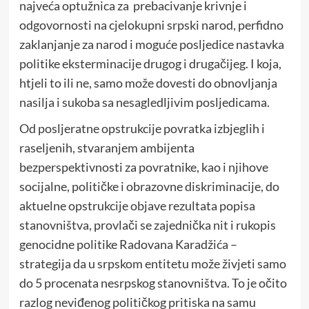
najveća optužnica za prebacivanje krivnje i
odgovornosti na cjelokupni srpski narod, perfidno
zaklanjanje za narod i moguće posljedice nastavka
politike eksterminacije drugog i drugačijeg. I koja,
htjeli to ili ne, samo može dovesti do obnovljanja
nasilja i sukoba sa nesagledljivim posljedicama.
Od posljeratne opstrukcije povratka izbjeglih i
raseljenih, stvaranjem ambijenta
bezperspektivnosti za povratnike, kao i njihove
socijalne, političke i obrazovne diskriminacije, do
aktuelne opstrukcije objave rezultata popisa
stanovništva, provlači se zajednička nit i rukopis
genocidne politike Radovana Karadžića –
strategija da u srpskom entitetu može živjeti samo
do 5 procenata nesrpskog stanovništva. To je očito
razlog neviđenog političkog pritiska na samu