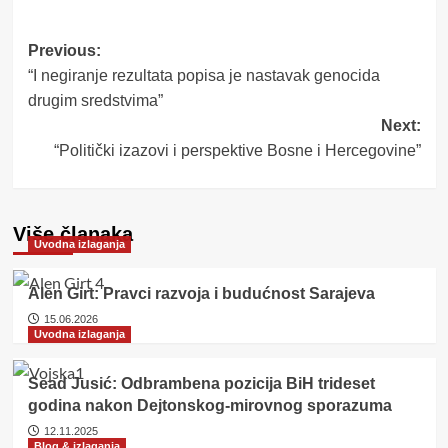
Post
Previous:
“I negiranje rezultata popisa je nastavak genocida
navigation
drugim sredstvima”
Next:
“Politički izazovi i perspektive Bosne i Hercegovine”
Više članaka
Uvodna izlaganja
Alen Girt: Pravci razvoja i budućnost Sarajeva
15.06.2026
Uvodna izlaganja
Sead Jusić: Odbrambena pozicija BiH trideset
godina nakon Dejtonskog-mirovnog sporazuma
12.11.2025
Blog & izlaganja