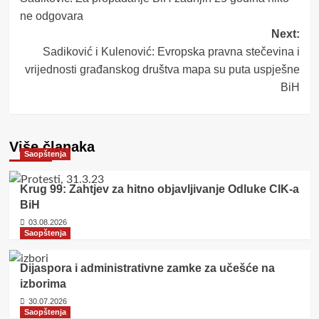
navigation
ne odgovara
Next:
Sadiković i Kulenović: Evropska pravna stečevina i
vrijednosti građanskog društva mapa su puta uspješne
BiH
Više članaka
Saopštenja
Krug 99: Zahtjev za hitno objavljivanje Odluke CIK-a
BiH
03.08.2026
Saopštenja
Dijaspora i administrativne zamke za učešće na
izborima
30.07.2026
Saopštenja