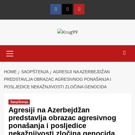
Skip
to
Facebook
Twitter
YouTube
content
Primary
Menu
HOME
SAOPŠTENJA
AGRESIJI NA AZERBEJDŽAN
PREDSTAVLJA OBRAZAC AGRESIVNOG PONAŠANJA I
POSLJEDICE NEKAŽNJIVOSTI ZLOČINA GENOCIDA
Saopštenja
Agresiji na Azerbejdžan
predstavlja obrazac agresivnog
ponašanja i posljedice
nekažnjivosti zločina genocida