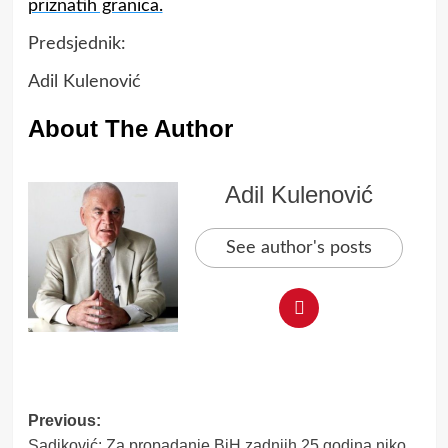
priznatih granica.
Predsjednik:
Adil Kulenović
About The Author
Adil Kulenović
See author's posts
Post
Previous:
Sadiković: Za propadanje BiH zadnjih 25 godina niko