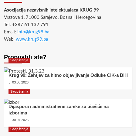
Asocijacija nezavisnih intelektualaca KRUG 99
Vrazova 1, 71000 Sarajevo, Bosna i Hercegovina
Tel: +387 61 132 791
Email:
info@krug99.ba
Web:
www.krug99.ba
Propustili ste?
Saopštenja
Krug 99: Zahtjev za hitno objavljivanje Odluke CIK-a BiH
03.08.2026
Saopštenja
Dijaspora i administrativne zamke za učešće na
izborima
30.07.2026
Saopštenja