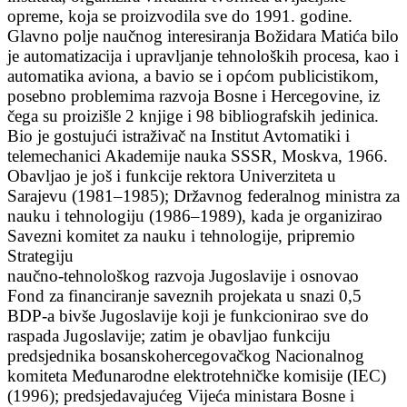
opreme, koja se proizvodila sve do 1991. godine.
Glavno polje naučnog interesiranja Božidara Matića bilo
je automatizacija i upravljanje tehnoloških procesa, kao i
automatika aviona, a bavio se i općom publicistikom,
posebno problemima razvoja Bosne i Hercegovine, iz
čega su proizišle 2 knjige i 98 bibliografskih jedinica.
Bio je gostujući istraživač na Institut Avtomatiki i
telemechanici Akademije nauka SSSR, Moskva, 1966.
Obavljao je još i funkcije rektora Univerziteta u
Sarajevu (1981–1985); Državnog federalnog ministra za
nauku i tehnologiju (1986–1989), kada je organizirao
Savezni komitet za nauku i tehnologije, pripremio
Strategiju
naučno-tehnološkog razvoja Jugoslavije i osnovao
Fond za financiranje saveznih projekata u snazi 0,5
BDP-a bivše Jugoslavije koji je funkcionirao sve do
raspada Jugoslavije; zatim je obavljao funkciju
predsjednika bosanskohercegovačkog Nacionalnog
komiteta Međunarodne elektrotehničke komisije (IEC)
(1996); predsjedavajućeg Vijeća ministara Bosne i