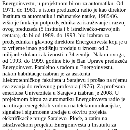
Energoinvestu, u projektnom birou za automatiku. Od
1971. do 1981. u istom preduzeću radio je kao direktor
Instituta za automatiku i računarske nauke, 1985/86.
vršio je funkciju potpredsjednika za istraživanje i razvoj
ovog preduzeća (5 instituta i 6 istraživačko-razvojnih
centara), da bi od 1989. do 1993. bio izabran za
predsjednika i glavnog direktora Energoinvesta koji je u
to vrijeme imao godišnju prodaju u iznosu od 2
milijarde dolara i aktivnosti u 34 zemlje. Nakon ovoga,
od 1993. do 1999. godine bio je član Uprave preduzeća
Energoinvest. Paralelno s radom u Energoinvestu,
nakon habilitacije izabran je za asistenta
Elektrotehničkog fakulteta u Sarajevu i prošao na njemu
sva zvanja do redovnog profesora (1976). Za profesora
emeritusa Univerziteta u Sarajevu izabran je 2008. U
projektnom birou za automatiku Energoinvesta radio je
na uticaju energetskih vodova na telekomunikacijske,
signalne i sigurnosne uređaje u okviru projekta
elektrifikacije pruge Sarajevo–Ploče, a zatim na
istraživačkom projektu Energoinvesta u Institutu za