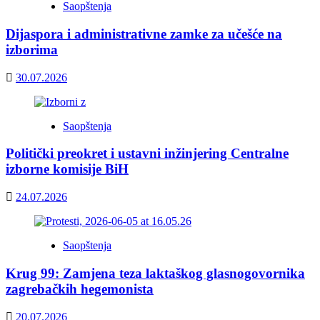
Saopštenja
Dijaspora i administrativne zamke za učešće na
izborima
30.07.2026
Saopštenja
Politički preokret i ustavni inžinjering Centralne
izborne komisije BiH
24.07.2026
Saopštenja
Krug 99: Zamjena teza laktaškog glasnogovornika
zagrebačkih hegemonista
20.07.2026