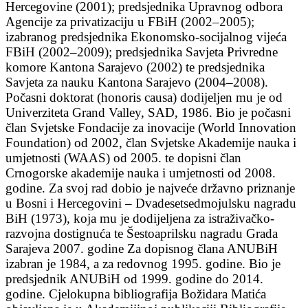
Hercegovine (2001); predsjednika Upravnog odbora
Agencije za privatizaciju u FBiH (2002–2005);
izabranog predsjednika Ekonomsko-socijalnog vijeća
FBiH (2002–2009); predsjednika Savjeta Privredne
komore Kantona Sarajevo (2002) te predsjednika
Savjeta za nauku Kantona Sarajevo (2004–2008).
Počasni doktorat (honoris causa) dodijeljen mu je od
Univerziteta Grand Valley, SAD, 1986. Bio je počasni
član Svjetske Fondacije za inovacije (World Innovation
Foundation) od 2002, član Svjetske Akademije nauka i
umjetnosti (WAAS) od 2005. te dopisni član
Crnogorske akademije nauka i umjetnosti od 2008.
godine. Za svoj rad dobio je najveće državno priznanje
u Bosni i Hercegovini – Dvadesetsedmojulsku nagradu
BiH (1973), koja mu je dodijeljena za istraživačko-
razvojna dostignuća te Šestoaprilsku nagradu Grada
Sarajeva 2007. godine Za dopisnog člana ANUBiH
izabran je 1984, a za redovnog 1995. godine. Bio je
predsjednik ANUBiH od 1999. godine do 2014.
godine. Cjelokupna bibliografija Božidara Matića