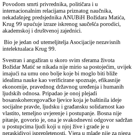
Povodom smrti privrednika, političara i u
internacionalnim relacijama priznatog naučnika,
nekadašnjeg predsjednika ANUBiH Božidara Matića,
Krug 99 upućuje izraze iskrenog saučešća porodici,
akademskoj i društvenoj zajednici.
Bio je jedan od utemeljitelja Asocijacije nezavisnih
intelektualaca Krug 99.
Svestran i angažiran u skoro svim sferama života
Božidar Matić se nikada nije mirio sa postojećim, uvijek
imajući na umu ono bolje koje bi moglo biti bliže
idealima nauke kao verificirane spoznaje, efikasnije
ekonomije, pravednog državnog uređenja i humanih
ljudskih odnosa. Pripadao je onoj plejadi
bosanskohercegovačke ljevice koja je baštinila ideje
socijalne pravde, ljudsku i građansku solidarnost kao
vlastito, temeljno uvjerenje i postupanje. Bosna nije
pitanje, govorio je, ona je svakodnevni odgovor sadržan
u postupcima ljudi koji u njoj žive i grade je u
neraskidivoj isprepletenosti. Vjera u mlade nije za njega