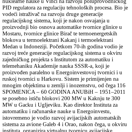
nuklearne nauke u Vinči na razvoju poluprovodničkog
PID regulatora za regulaciju tehnoloških procesa. Bio je
vodeći istraživač na razvoju druge generacije
regulacijskog sistema, koji je nakon osvajanja u
proizvodnji bio osnova automatike tvornice glinice u
Mostaru, tvornice glinice Birač te termoenergetskih
blokova u termoelektrani Kakanj i termoelektrani
Medan u Indoneziji. Početkom 70-ih godina vodio je
razvoj treće generacije regulacijskog sistema u okviru
zajedničkog projekta s Institutom za automatiku i
telemehaniku Akademije nauka SSSR-a, koji je
proizvođen paralelno u Energoinvestovoj tvornici i u
ruskoj tvornici u Harkovu. Sistem je primijenjen na
mnogim objektima u zemlji i inozemstvu, od čega 116
SPOMENICA – 60 GODINA ANUBiH – 1951–2011
se posebno ističu blokovi 200 MW u Kaknju te 300
MW u Gacku i Ugljeviku. Kao direktor Instituta za
automatiku i računarske nauke u Energoinvestu,
istovremeno je vodio razvoj avijacijskih automatskih
sistema za avione Galeb 4 i Orao, nakon čega, u okviru
instituta, organizira virtualnu tvornicu avijacijske