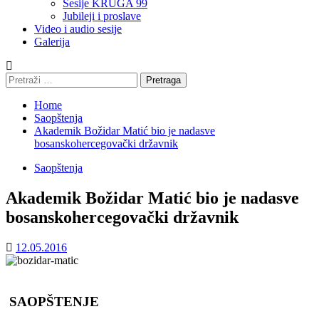
Sesije KRUGA 99
Jubileji i proslave
Video i audio sesije
Galerija
Pretraga:
Home
Saopštenja
Akademik Božidar Matić bio je nadasve
bosanskohercegovački državnik
Saopštenja
Akademik Božidar Matić bio je nadasve
bosanskohercegovački državnik
12.05.2016
SAOPŠTENJE