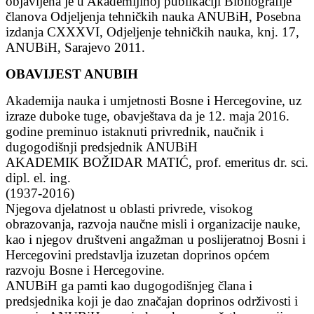
objavljena je u Akademijinoj publikaciji Bibliografije
članova Odjeljenja tehničkih nauka ANUBiH, Posebna
izdanja CXXXVI, Odjeljenje tehničkih nauka, knj. 17,
ANUBiH, Sarajevo 2011.
OBAVIJEST ANUBIH
Akademija nauka i umjetnosti Bosne i Hercegovine, uz
izraze duboke tuge, obavještava da je 12. maja 2016.
godine preminuo istaknuti privrednik, naučnik i
dugogodišnji predsjednik ANUBiH
AKADEMIK BOŽIDAR MATIĆ, prof. emeritus dr. sci.
dipl. el. ing.
(1937-2016)
Njegova djelatnost u oblasti privrede, visokog
obrazovanja, razvoja naučne misli i organizacije nauke,
kao i njegov društveni angažman u poslijeratnoj Bosni i
Hercegovini predstavlja izuzetan doprinos općem
razvoju Bosne i Hercegovine.
ANUBiH ga pamti kao dugogodišnjeg člana i
predsjednika koji je dao značajan doprinos održivosti i