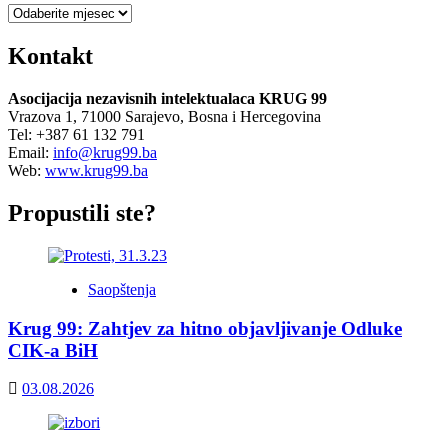
Arhiva
Kontakt
Asocijacija nezavisnih intelektualaca KRUG 99
Vrazova 1, 71000 Sarajevo, Bosna i Hercegovina
Tel: +387 61 132 791
Email:
info@krug99.ba
Web:
www.krug99.ba
Propustili ste?
Saopštenja
Krug 99: Zahtjev za hitno objavljivanje Odluke
CIK-a BiH
03.08.2026