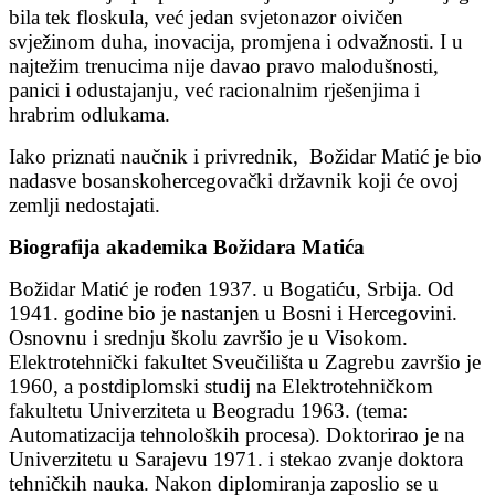
bila tek floskula, već jedan svjetonazor oivičen
svježinom duha, inovacija, promjena i odvažnosti. I u
najtežim trenucima nije davao pravo malodušnosti,
panici i odustajanju, već racionalnim rješenjima i
hrabrim odlukama.
Iako priznati naučnik i privrednik, Božidar Matić je bio
nadasve bosanskohercegovački državnik koji će ovoj
zemlji nedostajati.
Biografija akademika Božidara Matića
Božidar Matić je rođen 1937. u Bogatiću, Srbija. Od
1941. godine bio je nastanjen u Bosni i Hercegovini.
Osnovnu i srednju školu završio je u Visokom.
Elektrotehnički fakultet Sveučilišta u Zagrebu završio je
1960, a postdiplomski studij na Elektrotehničkom
fakultetu Univerziteta u Beogradu 1963. (tema:
Automatizacija tehnoloških procesa). Doktorirao je na
Univerzitetu u Sarajevu 1971. i stekao zvanje doktora
tehničkih nauka. Nakon diplomiranja zaposlio se u