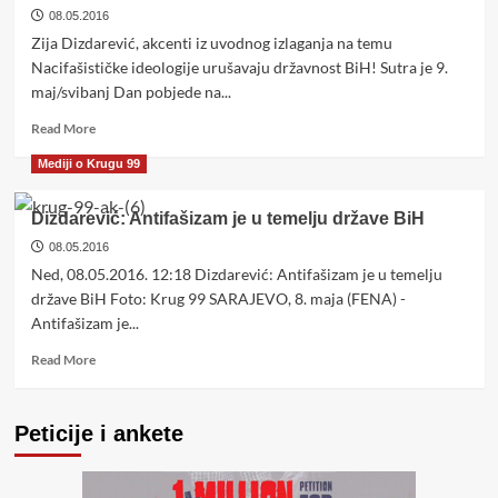
08.05.2016
Zija Dizdarević, akcenti iz uvodnog izlaganja na temu
Nacifašističke ideologije urušavaju državnost BiH! Sutra je 9.
maj/svibanj Dan pobjede na...
Read
Read More
more
Mediji o Krugu 99
about
Zija
Dizdarević:
Dizdarević: Antifašizam je u temelju države BiH
Zašto
08.05.2016
nemamo
Ned, 08.05.2016. 12:18 Dizdarević: Antifašizam je u temelju
odlučan
odgovor
države BiH Foto: Krug 99 SARAJEVO, 8. maja (FENA) -
na
Antifašizam je...
nacifašisoidne
Read
ideje
Read More
more
i
about
prijetnje
Dizdarević:
danas?
Peticije i ankete
Antifašizam
je
u