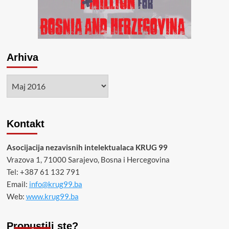
temelju
države
BiH
Arhiva
Arhiva
Kontakt
Asocijacija nezavisnih intelektualaca KRUG 99
Vrazova 1, 71000 Sarajevo, Bosna i Hercegovina
Tel: +387 61 132 791
Email:
info@krug99.ba
Web:
www.krug99.ba
Propustili ste?