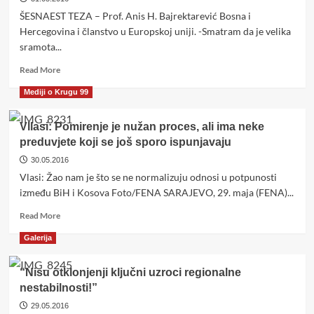
ŠESNAEST TEZA – Prof. Anis H. Bajrektarević Bosna i
Hercegovina i članstvo u Europskoj uniji. -Smatram da je velika
sramota...
Read
Read More
more
Mediji o Krugu 99
about
Šesnaest
teza
Vllasi: Pomirenje je nužan proces, ali ima neke
Anisa
preduvjete koji se još sporo ispunjavaju
Bajrektarevića
30.05.2016
o
imperijalizmu
Vlasi: Žao nam je što se ne normalizuju odnosi u potpunosti
i
između BiH i Kosova Foto/FENA SARAJEVO, 29. maja (FENA)...
fašizmu….
Read
Read More
more
Galerija
about
Vllasi:
Pomirenje
“Nisu otklonjenji ključni uzroci regionalne
je
nestabilnosti!”
nužan
29.05.2016
proces,