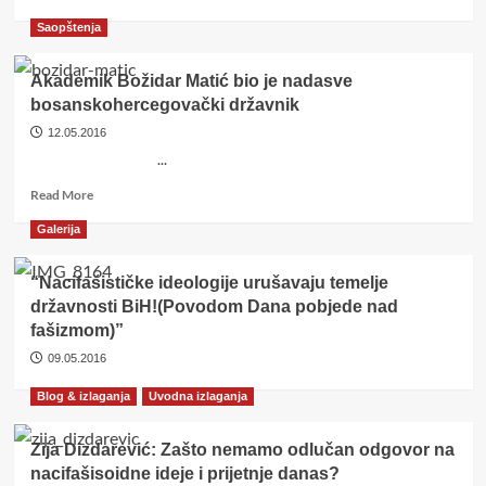
more
Saopštenja
about
Četrnaestog
maja
Akademik Božidar Matić bio je nadasve
građani
bosanskohercegovački državnik
će
12.05.2016
spavati
snom
...
srpstva
Read
Read More
more
Galerija
about
Akademik
Božidar
“Nacifašističke ideologije urušavaju temelje
Matić
državnosti BiH!(Povodom Dana pobjede nad
bio
fašizmom)”
je
nadasve
09.05.2016
bosanskohercegovački
Blog & izlaganja
državnik
Uvodna izlaganja
Zija Dizdarević: Zašto nemamo odlučan odgovor na
nacifašisoidne ideje i prijetnje danas?