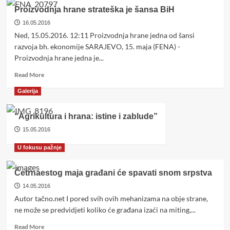
borbu
Proizvodnja hrane strateška je šansa BiH
za
16.05.2016
moć
Ned, 15.05.2016. 12:11 Proizvodnja hrane jedna od šansi
razvoja bh. ekonomije SARAJEVO, 15. maja (FENA) -
Proizvodnja hrane jedna je...
Read
Read More
more
Galerija
about
Proizvodnja
hrane
“Agrikultura i hrana: istine i zablude”
strateška
15.05.2016
je
šansa
U fokusu pažnje
BiH
Četrnaestog maja građani će spavati snom srpstva
14.05.2016
Autor tačno.net I pored svih ovih mehanizama na obje strane,
ne može se predvidjeti koliko će građana izaći na miting,...
Read
Read More