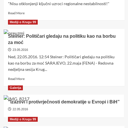
ali
"Nisu otklonjenji ključni uzroci regionalne nestabilnosti!"
ima
Read
Read More
neke
more
preduvjete
Mediji o Krugu 99
about
koji
“Nisu
se
otklonjenji
još
Steiner: Političari gledaju na politiku kao na borbu
ključni
sporo
za moć
uzroci
ispunjavaju
23.05.2016
regionalne
nestabilnosti!”
Ned, 22.05.2016. 12:54 Steiner: Političari gledaju na politiku
kao na borbu za moć SARAJEVO, 22.maja (FENA) - Redovna
nedjeljna sesija Krug...
Read
Read More
more
Galerija
about
Steiner:
Političari
“Izazovi i protivrječnosti demokratije u Evropi i BiH”
gledaju
22.05.2016
na
politiku
Mediji o Krugu 99
kao
na