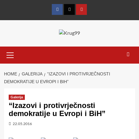
Skip
to
Facebook
Twitter
YouTube
content
Primary
Menu
HOME
GALERIJA
“IZAZOVI I PROTIVRJEČNOSTI
DEMOKRATIJE U EVROPI I BIH”
Galerija
“Izazovi i protivrječnosti
demokratije u Evropi i BiH”
22.05.2016