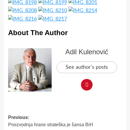
About The Author
Adil Kulenović
See author's posts
Post
Previous:
Proizvodnja hrane strateška je šansa BiH
navigation