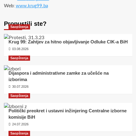
Web:
www.krug99.ba
Propustili ste?
Saopštenja
Krug 99: Zahtjev za hitno objavljivanje Odluke CIK-a BiH
03.08.2026
Saopštenja
Dijaspora i administrativne zamke za učešće na
izborima
30.07.2026
Saopštenja
Politički preokret i ustavni inžinjering Centralne izborne
komisije BiH
24.07.2026
Saopštenja