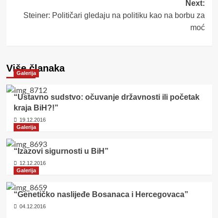
Next:
Steiner: Političari gledaju na politiku kao na borbu za
moć
Više članaka
Galerija
“Ustavno sudstvo: očuvanje državnosti ili početak
kraja BiH?!”
19.12.2016
Galerija
“Izazovi sigurnosti u BiH”
12.12.2016
Galerija
“Genetičko naslijeđe Bosanaca i Hercegovaca”
04.12.2016