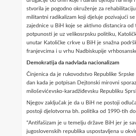
drugačije od onih koje i danas djeluju na linij
stvorila je pogodno okruženje za rehabilitaciju
militantni radikalizam koji djeluje pozivajući 
zajednice u BiH koje se aktivno distancira od 
potpunosti je uz velikosrpsku politiku, Katol
unutar Katoličke crkve u BiH je snažna podrška
franjevcima i u vrhu Nadbiskupije vrhbosanske”
Demokratija da nadvlada nacionalizam
Činjenica da je rukovodstvo Republike Srpske 
dan kada je potpisan Dejtonski mirovni spora
miloševićevsko-karadžiđevsku Republiku Sprsk
Njegov zaključak je da u BiH ne postoji odlučan
postoji djelotvorna bh. politika od 1990-tih d
“Antifašizam je u temelju države BiH jer je 
jugoslovenskih republika uspostavljena u okvi