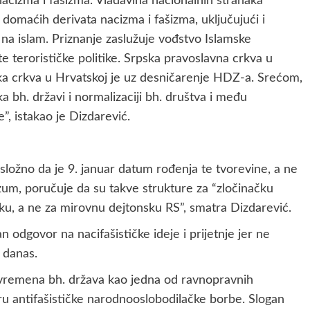
i nacizma i fašizma. Vladavina nacionalnih stranaka
 domaćih derivata nacizma i fašizma, uključujući i
se na islam. Priznanje zaslužuje vođstvo Islamske
te terorističke politike. Srpska pravoslavna crkva u
ička crkva u Hrvatskoj je uz desničarenje HDZ-a. Srećom,
 bh. državi i normalizaciji bh. društva i među
, istakao je Dizdarević.
složno da je 9. januar datum rođenja te tvorevine, a ne
zum, poručuje da su takve strukture za “zločinačku
u, a ne za mirovnu dejtonsku RS”, smatra Dizdarević.
 odgovor na nacifašističke ideje i prijetnje jer ne
o danas.
savremena bh. država kao jedna od ravnopravnih
ru antifašističke narodnooslobodilačke borbe. Slogan