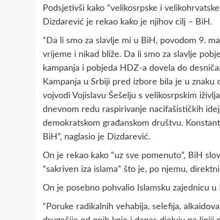
Podsjetivši kako “velikosrpske i velikohrvatsk
Dizdarević je rekao kako je njihov cilj – BiH.
“Da li smo za slavlje mi u BiH, povodom 9. ma
vrijeme i nikad bliže. Da li smo za slavlje po
kampanja i pobjeda HDZ-a dovela do desničar
Kampanja u Srbiji pred izbore bila je u znak
vojvodi Vojislavu Šešelju s velikosrpskim iživ
dnevnom redu raspirivanje nacifašističkih id
demokratskom građanskom društvu. Konstantan 
BiH”, naglasio je Dizdarević.
On je rekao kako “uz sve pomenuto”, BiH slovi
“sakriven iza islama” što je, po njemu, direktn
On je posebno pohvalio Islamsku zajednicu u Bi
“Poruke radikalnih vehabija, selefija, alkaidova