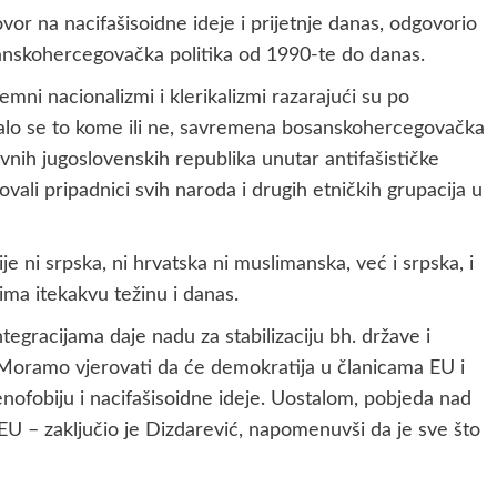
 na nacifašisoidne ideje i prijetnje danas, odgovorio
osanskohercegovačka politika od 1990-te do danas.
emni nacionalizmi i klerikalizmi razarajući su po
alo se to kome ili ne, savremena bosanskohercegovačka
vnih jugoslovenskih republika unutar antifašističke
ali pripadnici svih naroda i drugih etničkih grupacija u
 ni srpska, ni hrvatska ni muslimanska, već i srpska, i
ima itekakvu težinu i danas.
egracijama daje nadu za stabilizaciju bh. države i
. Moramo vjerovati da će demokratija u članicama EU i
ofobiju i nacifašisoidne ideje. Uostalom, pobjeda nad
EU – zaključio je Dizdarević, napomenuvši da je sve što