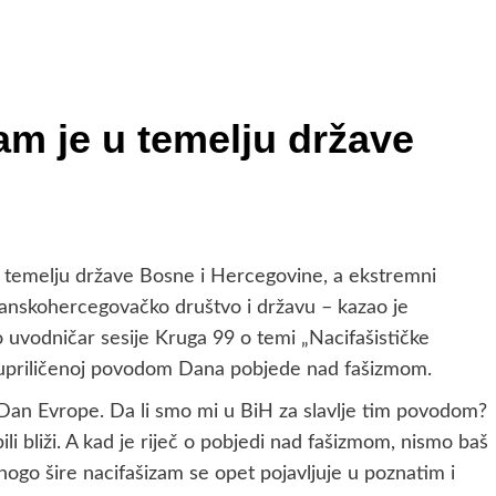
am je u temelju države
 temelju države Bosne i Hercegovine, a ekstremni
bosanskohercegovačko društvo i državu – kazao je
bio uvodničar sesije Kruga 99 o temi „Nacifašističke
, upriličenoj povodom Dana pobjede nad fašizmom.
 Dan Evrope. Da li smo mi u BiH za slavlje tim povodom?
 bliži. A kad je riječ o pobjedi nad fašizmom, nismo baš
ogo šire nacifašizam se opet pojavljuje u poznatim i