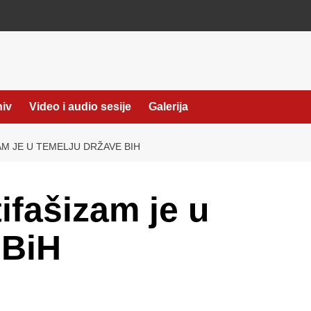
hiv
Video i audio sesije
Galerija
AM JE U TEMELJU DRŽAVE BIH
ifašizam je u
 BiH