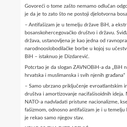
Govoreći o tome zašto nemamo odlučan odgovor
je da je to zato što ne postoji djelotvorna b
– Antifašizam je u temelju države BiH, a ekstr
bosanskohercegovačko društvo i državu. Sviđ
država, ustanovljena je kao jedna od ravnopra
narodnooslobodilačke borbe u kojoj su učestvov
BiH – istaknuo je Dizdarević.
Potcrtao je da slogan ZAVNOBiH-a da „BiH nije
hrvatska i muslimanska i svih njenih građana“ 
– Samo ubrzano priključenje evroatlantskim int
društva i amortizovanje nacifašisoidnih ideja
NATO-a nadvladati pristune nacionalizme, ksen
fašizmom, odnosno antifašizam je i u temelju 
je rekao samo njegov stav.