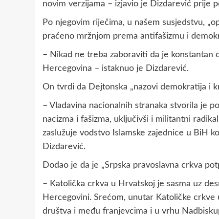
novim verzijama – izjavio je Dizdarević prije p
Po njegovim riječima, u našem susjedstvu, „op
praćeno mržnjom prema antifašizmu i demok
– Nikad ne treba zaboraviti da je konstantan c
Hercegovina – istaknuo je Dizdarević.
On tvrdi da Dejtonska „nazovi demokratija i k
– Vladavina nacionalnih stranaka stvorila je 
nacizma i fašizma, uključivši i militantni radika
zaslužuje vodstvo Islamske zajednice u BiH koj
Dizdarević.
Dodao je da je „Srpska pravoslavna crkva potp
– Katolička crkva u Hrvatskoj je sasma uz des
Hercegovini. Srećom, unutar Katoličke crkve u
društva i među franjevcima i u vrhu Nadbisku