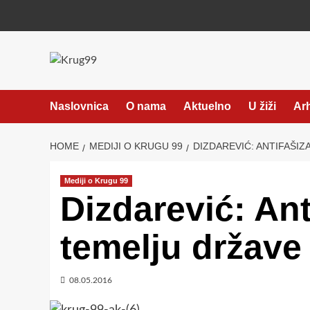
Skip
to
content
Naslovnica
O nama
Aktuelno
U žiži
Ar
HOME
MEDIJI O KRUGU 99
DIZDAREVIĆ: ANTIFAŠIZ
Mediji o Krugu 99
Dizdarević: Ant
temelju države
08.05.2016