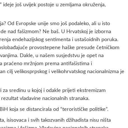
e” ideje još uvijek postoje u zemljama okruženja,
ja? Od Evropske unije smo još podaleko, ali u isto
bjede nad fašizmom? Ne baš. U Hrvatskoj je izborna
enja endehazijskog sentimenta i ustašoidnih poruka.
u oslobađajuće provostepene haške presude četničkom
ljavanjima. Dakle, u našem susjedstvu je opet na
eja praćeno mržnjom prema antifašistima i
cilj velikosprpskog i velikohrvatskog nacionalnizma je
 za sredinu u kojoj i odakle prijeti ekstremizam
i rezultat vladavine nacionalnih stranaka.
H koja se distancirala od “terorističke politike”.
ta, isisovaca i svih takozvanih džihadista nisu ništa