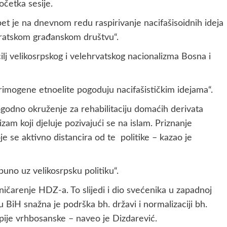
očetka sesije.
et je na dnevnom redu raspirivanje nacifašisoidnih ideja
ratskom građanskom društvu“.
ilj velikosrpskog i velehrvatskog nacionalizma Bosna i
rimogene etnoelite pogoduju nacifašističkim idejama“.
pogodno okruženje za rehabilitaciju domaćih derivata
lizam koji djeluje pozivajući se na islam. Priznanje
e se aktivno distancira od te politike – kazao je
uno uz velikosrpsku politiku“.
ničarenje HDZ-a. To slijedi i dio svećenika u zapadnoj
 BiH snažna je podrška bh. državi i normalizaciji bh.
pije vrhbosanske – naveo je Dizdarević.