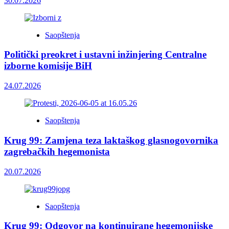
30.07.2026
Saopštenja
Politički preokret i ustavni inžinjering Centralne
izborne komisije BiH
24.07.2026
Saopštenja
Krug 99: Zamjena teza laktaškog glasnogovornika
zagrebačkih hegemonista
20.07.2026
Saopštenja
Krug 99: Odgovor na kontinuirane hegemonijske