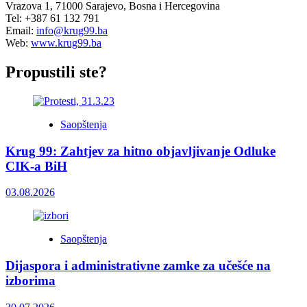
Vrazova 1, 71000 Sarajevo, Bosna i Hercegovina
Tel: +387 61 132 791
Email:
info@krug99.ba
Web:
www.krug99.ba
Propustili ste?
Saopštenja
Krug 99: Zahtjev za hitno objavljivanje Odluke
CIK-a BiH
03.08.2026
Saopštenja
Dijaspora i administrativne zamke za učešće na
izborima