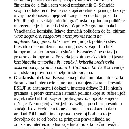
činjenica da je čak i sam visoki predstavnik C. Schmidt
svojim odlukama u dva navrata ojačao etnički princip. Iako je
u vrijeme donošenja njegovih izmjena već bilo 5 presuda
ESLJP kojima se daje prioritet građanskom principu političke
reprezentacije. Iako je isti stav još prije 20 godina imala i
Vencijanska komisija. Izjave domaćih političara da će, citiram,
‘kroz dogovore, razgovore i kompromis
raditi na
implementaciji presuda’
su nedovoljno jak politički stav.
Presude se ne implementiraju nego izvršavaju. I to bez
kompromisa, jer presuda u slučaju Kovačević ne ostavlja
prostor za kompromis. Presuda je iznimno eksplicitna i jasna:
kombinacija teritorijalnih i etničkih kriterija predstavlja
diskriminaciju protivnu članu 1. Protokola br. 12
Konvencije
o ljudskom pravima i temeljnim slobodama.
Građanska država
. Bosna je na globalnom planu dokazala
da su istina i internacionalno pravo na njenoj strani. Presude
ESLJP su argumenti i dokazi u interesu države BiH i njenih
građana, a protiv domaćih i stranih politika koje su rušile i još
uvijek ruše BiH, ili koje su protuvpravno dopuštale njeno
rušenje. Neprocjenjiva vrijednost svih, a posebno presude u
slučaju Kovačević je u tome da one jasno dokazuju da su
građani BiH imali i imaju pravo u svojoj borbi, a to je
dovoljno da se od borbe za primjenu prava nikada ne
odustane. Internacionalna zajednica mora konačno uvažiti