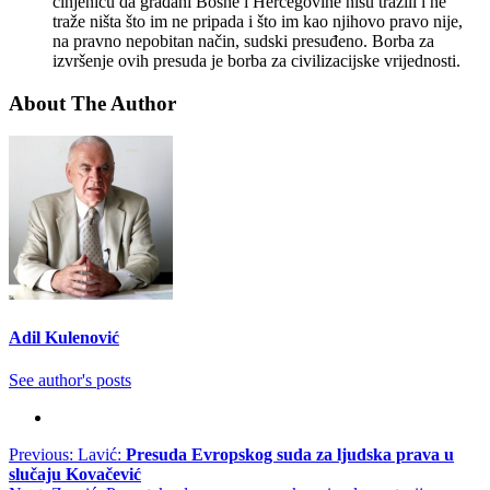
činjenicu da građani Bosne i Hercegovine nisu tražili i ne
traže ništa što im ne pripada i što im kao njihovo pravo nije,
na pravno nepobitan način, sudski presuđeno. Borba za
izvršenje ovih presuda je borba za civilizacijske vrijednosti.
About The Author
Adil Kulenović
See author's posts
Post
Previous:
Lavić:
Presuda Evropskog suda za ljudska prava u
slučaju Kovačević
navigation