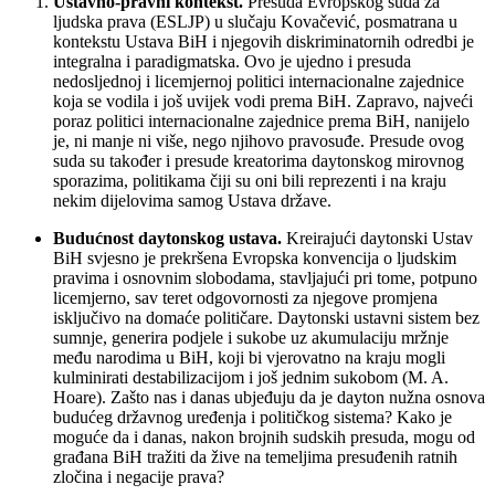
Ustavno-pravni kontekst.
Presuda Evropskog suda za
ljudska prava (ESLJP) u slučaju Kovačević, posmatrana u
kontekstu Ustava BiH i njegovih diskriminatornih odredbi je
integralna i paradigmatska. Ovo je ujedno i presuda
nedosljednoj i licemjernoj politici internacionalne zajednice
koja se vodila i još uvijek vodi prema BiH. Zapravo, najveći
poraz politici internacionalne zajednice prema BiH, nanijelo
je, ni manje ni više, nego njihovo pravosuđe. Presude ovog
suda su također i presude kreatorima daytonskog mirovnog
sporazima, politikama čiji su oni bili reprezenti i na kraju
nekim dijelovima samog Ustava države.
Budućnost daytonskog ustava.
Kreirajući daytonski Ustav
BiH svjesno je prekršena Evropska konvencija o ljudskim
pravima i osnovnim slobodama, stavljajući pri tome, potpuno
licemjerno, sav teret odgovornosti za njegove promjena
isključivo na domaće političare. Daytonski ustavni sistem bez
sumnje, generira podjele i sukobe uz akumulaciju mržnje
među narodima u BiH, koji bi vjerovatno na kraju mogli
kulminirati destabilizacijom i još jednim sukobom (M. A.
Hoare). Zašto nas i danas ubjeđuju da je dayton nužna osnova
budućeg državnog uređenja i političkog sistema? Kako je
moguće da i danas, nakon brojnih sudskih presuda, mogu od
građana BiH tražiti da žive na temeljima presuđenih ratnih
zločina i negacije prava?