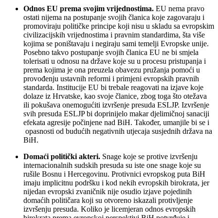
Odnos EU prema svojim vrijednostima.
EU nema pravo
ostati nijema na postupanje svojih članica koje zagovaraju i
promoviraju političke principe koji nisu u skladu sa evropskim
civilizacijskih vrijednostima i pravnim standardima, šta više
kojima se poništavaju i negiraju sami temelji Evropske unije.
Posebno takvo postupanje svojih članica EU ne bi smjela
tolerisati u odnosu na države koje su u procesu pristupanja i
prema kojima je ona preuzela obavezu pružanja pomoći u
provođenju ustavnih reformi i primjeni evropskih pravnih
standarda. Institucije EU bi trebale reagovati na izjave koje
dolaze iz Hrvatske, kao svoje članice, zbog toga što otežava
ili pokušava onemogućiti izvršenje presuda ESLJP. Izvršenje
svih presuda ESLJP bi doprinijelo makar djelimičnoj sanaciji
efekata agresije počinjene nad BiH. Također, umanjile bi se i
opasnosti od budućih negativnih utjecaja susjednih država na
BiH.
Domaći politički akteri.
Snage koje se protive izvršenju
internacionalnih sudskih presuda su iste one snage koje su
rušile Bosnu i Hercegovinu. Protivnici evropskog puta BiH
imaju implicitnu podršku i kod nekih evropskih birokrata, jer
nijedan evropski zvaničnik nije osudio izjave pojedinih
domaćih političara koji su otvoreno iskazali protivljenje
izvršenju presuda. Koliko je licemjeran odnos evropskih
birokrata prema evropskoj perspektivi BiH potvrđuje i