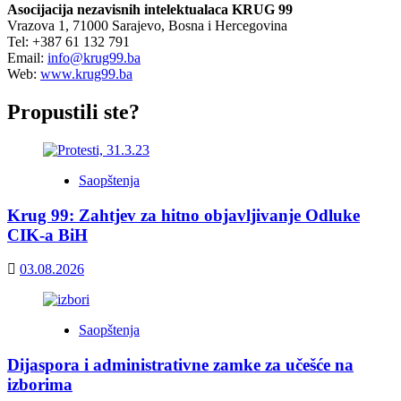
Asocijacija nezavisnih intelektualaca KRUG 99
Vrazova 1, 71000 Sarajevo, Bosna i Hercegovina
Tel: +387 61 132 791
Email:
info@krug99.ba
Web:
www.krug99.ba
Propustili ste?
Saopštenja
Krug 99: Zahtjev za hitno objavljivanje Odluke
CIK-a BiH
03.08.2026
Saopštenja
Dijaspora i administrativne zamke za učešće na
izborima