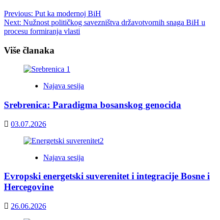
Post
Previous:
Put ka modernoj BiH
Next:
Nužnost političkog savezništva državotvornih snaga BiH u
navigation
procesu formiranja vlasti
Više članaka
Najava sesija
Srebrenica: Paradigma bosanskog genocida
03.07.2026
Najava sesija
Evropski energetski suverenitet i integracije Bosne i
Hercegovine
26.06.2026