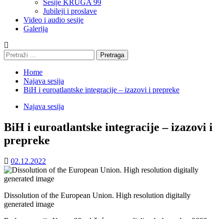
Sesije KRUGA 99
Jubileji i proslave
Video i audio sesije
Galerija
Pretraga:
Home
Najava sesija
BiH i euroatlantske integracije – izazovi i prepreke
Najava sesija
BiH i euroatlantske integracije – izazovi i
prepreke
02.12.2022
Dissolution of the European Union. High resolution digitally
generated image