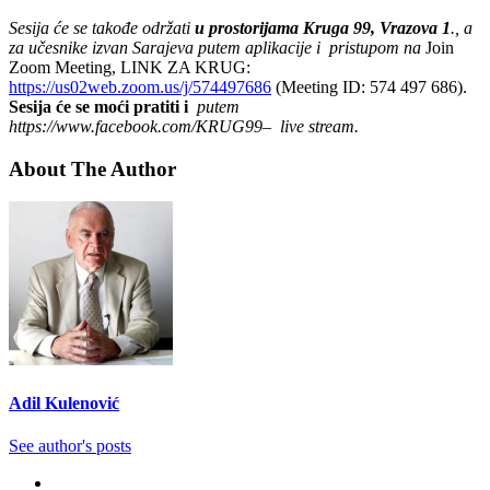
Sesija će se takođe održati
u prostorijama Kruga 99, Vrazova 1
., a
za učesnike izvan Sarajeva putem aplikacije i pristupom na
Join
Zoom Meeting, LINK ZA KRUG:
https://us02web.zoom.us/j/574497686
(Meeting ID: 574 497 686).
Sesija će se moći pratiti i
putem
https://www.facebook.com/KRUG99– live stream.
About The Author
Adil Kulenović
See author's posts