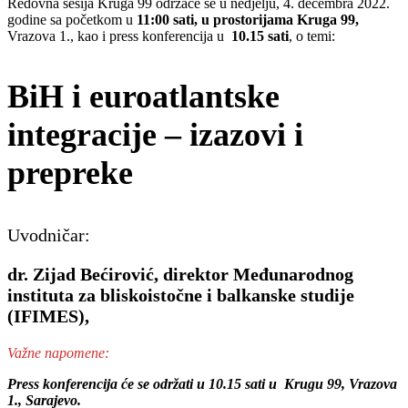
Redovna sesija Kruga 99 održaće se u nedjelju, 4. decembra 2022.
godine sa početkom u
11:00 sati, u prostorijama Kruga 99,
Vrazova 1., kao i press konferencija u
10.15 sati
, o temi:
BiH i euroatlantske
integracije – izazovi i
prepreke
Uvodničar:
dr. Zijad Bećirović, direktor Međunarodnog
instituta za bliskoistočne i balkanske studije
(IFIMES),
Važne napomene:
Press konferencija će se održati u 10.15 sati u Krugu 99, Vrazova
1., Sarajevo.