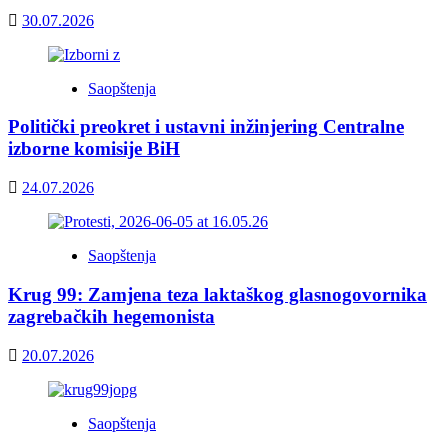
30.07.2026
Saopštenja
Politički preokret i ustavni inžinjering Centralne
izborne komisije BiH
24.07.2026
Saopštenja
Krug 99: Zamjena teza laktaškog glasnogovornika
zagrebačkih hegemonista
20.07.2026
Saopštenja