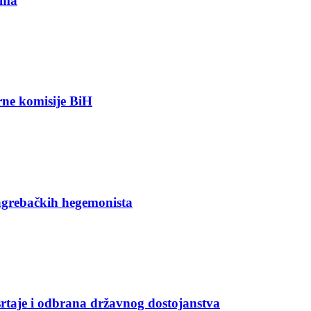
ima
orne komisije BiH
agrebačkih hegemonista
rtaje i odbrana državnog dostojanstva