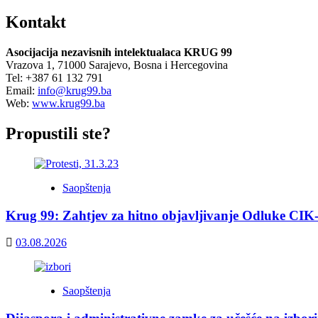
Kontakt
Asocijacija nezavisnih intelektualaca KRUG 99
Vrazova 1, 71000 Sarajevo, Bosna i Hercegovina
Tel: +387 61 132 791
Email:
info@krug99.ba
Web:
www.krug99.ba
Propustili ste?
Saopštenja
Krug 99: Zahtjev za hitno objavljivanje Odluke CIK
03.08.2026
Saopštenja