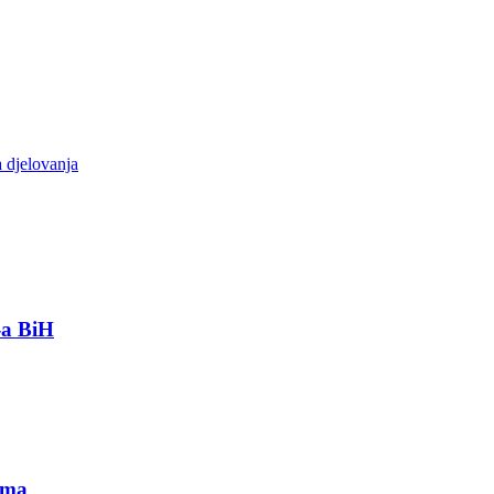
a djelovanja
-a BiH
ima