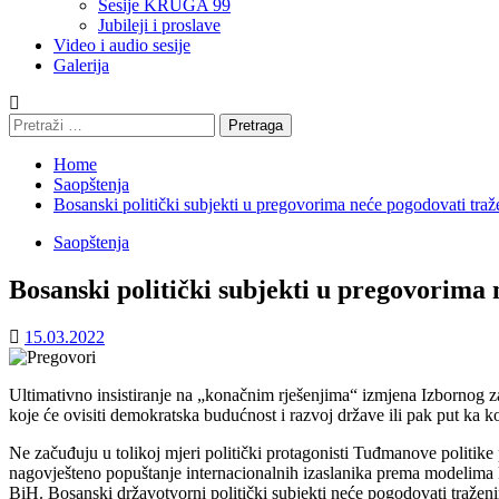
Sesije KRUGA 99
Jubileji i proslave
Video i audio sesije
Galerija
Pretraga:
Home
Saopštenja
Bosanski politički subjekti u pregovorima neće pogodovati tra
Saopštenja
Bosanski politički subjekti u pregovorima
15.03.2022
Ultimativno insistiranje na „konačnim rješenjima“ izmjena Izbornog z
koje će ovisiti demokratska budućnost i razvoj države ili pak put k
Ne začuđuju u tolikoj mjeri politički protagonisti Tuđmanove politike
nagovješteno popuštanje internacionalnih izaslanika prema modelima ko
BiH. Bosanski državotvorni politički subjekti neće pogodovati traženim