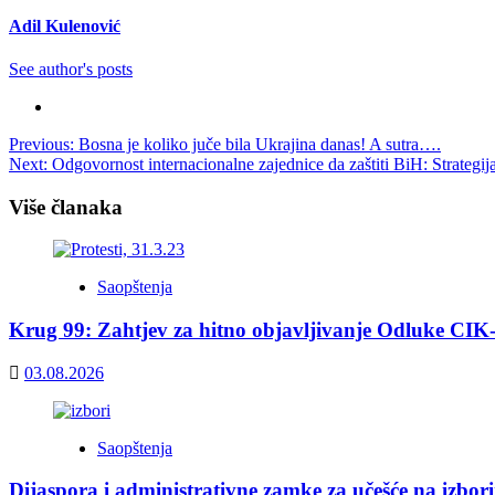
Adil Kulenović
See author's posts
Post
Previous:
Bosna je koliko juče bila Ukrajina danas! A sutra….
Next:
Odgovornost internacionalne zajednice da zaštiti BiH: Strategij
navigation
Više članaka
Saopštenja
Krug 99: Zahtjev za hitno objavljivanje Odluke CIK
03.08.2026
Saopštenja
Dijaspora i administrativne zamke za učešće na izbor