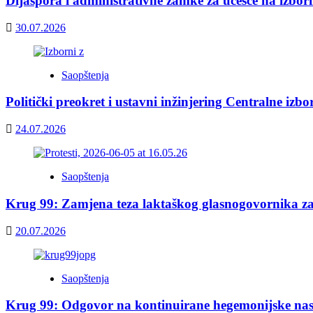
Dijaspora i administrativne zamke za učešće na izbor
30.07.2026
Saopštenja
Politički preokret i ustavni inžinjering Centralne izb
24.07.2026
Saopštenja
Krug 99: Zamjena teza laktaškog glasnogovornika z
20.07.2026
Saopštenja
Krug 99: Odgovor na kontinuirane hegemonijske nas