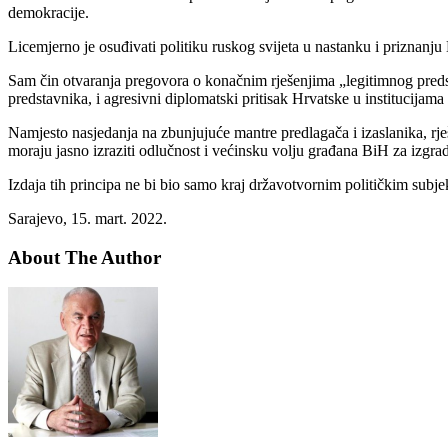
demokracije.
Licemjerno je osuđivati politiku ruskog svijeta u nastanku i priznanj
Sam čin otvaranja pregovora o konačnim rješenjima „legitimnog predsta
predstavnika, i agresivni diplomatski pritisak Hrvatske u institucija
Namjesto nasjedanja na zbunjujuće mantre predlagača i izaslanika, rješe
moraju jasno izraziti odlučnost i većinsku volju građana BiH za izgra
Izdaja tih principa ne bi bio samo kraj državotvornim političkim subj
Sarajevo, 15. mart. 2022.
About The Author