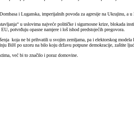
u Dombasa i Luganska, imperijalnih povoda za agresije na Ukrajinu, a u
vljanja“ u uslovima najveće političke i sigurnosne krize, blokada insti
ma EU, potvrđuju opasne namjere i loš ishod predstojećih pregovora.
nja koja ne bi prihvatili u svojim zemljama, pa i elektorskog modela koji 
dnju BiH po uzoru na bilo koju državu potpune demokracije, zaštite lju
ektima, već bi to značilo i poraz domovine.