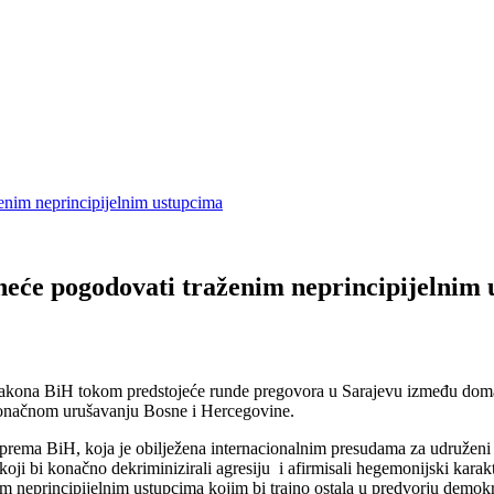
ženim neprincipijelnim ustupcima
 neće pogodovati traženim neprincipijelnim
akona BiH tokom predstojeće runde pregovora u Sarajevu između domaćih
a konačnom urušavanju Bosne i Hercegovine.
 prema BiH, koja je obilježena internacionalnim presudama za udruženi z
ji bi konačno dekriminizirali agresiju i afirmisali hegemonijski karakt
 neprincipijelnim ustupcima kojim bi trajno ostala u predvorju demokrat