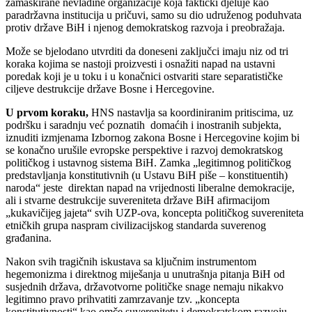
zamaskirane nevladine organizacije koja faktički djeluje kao
paradržavna institucija u pričuvi, samo su dio udruženog poduhvata
protiv države BiH i njenog demokratskog razvoja i preobražaja.
Može se bjelodano utvrditi da doneseni zaključci imaju niz od tri
koraka kojima se nastoji proizvesti i osnažiti napad na ustavni
poredak koji je u toku i u konačnici ostvariti stare separatističke
ciljeve destrukcije države Bosne i Hercegovine.
U prvom koraku,
HNS nastavlja sa koordiniranim pritiscima, uz
podršku i saradnju već poznatih domaćih i inostranih subjekta,
iznuditi izmjenama Izbornog zakona Bosne i Hercegovine kojim bi
se konačno urušile evropske perspektive i razvoj demokratskog
političkog i ustavnog sistema BiH. Zamka „legitimnog političkog
predstavljanja konstitutivnih (u Ustavu BiH piše – konstituentih)
naroda“ jeste direktan napad na vrijednosti liberalne demokracije,
ali i stvarne destrukcije suvereniteta države BiH afirmacijom
„kukavičijeg jajeta“ svih UZP-ova, koncepta političkog suvereniteta
etničkih grupa naspram civilizacijskog standarda suverenog
građanina.
Nakon svih tragičnih iskustava sa ključnim instrumentom
hegemonizma i direktnog miješanja u unutrašnja pitanja BiH od
susjednih država, državotvorne političke snage nemaju nikakvo
legitimno pravo prihvatiti zamrzavanje tzv. „koncepta
konstitutivnosti“ kao omče suverenitetu i demokratskom razvoju