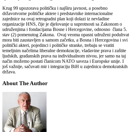
Krug 99 upozorava političku i najširu javnost, a posebno
državotvorne političke aktere i predstavnike internacionalne
zajednice na ovaj retrogradni plan koji dolazi iz nevladine
organizacije HNS, čije je djelovanje u suprotnosti sa Zakonom o
udruženjima i fondacijama Bosne i Hercegovine, odnosno člana 5.
stav (2) pomenutog Zakona. Ovaj veoma opasni udruženi poduhvat
mora biti zaustavljen u samom začetku, a Bosna i Hercegovina i svi
politički akteri, pojedinci i političke stranke, trebaju se vratiti
temeljnim načelima liberalne demokracije, vladavine prava i zaštite
ljudskih, građanskih prava na individualnom nivou, jer samo na taj
način možemo postati članicom NATO saveza i Europske unije. I
još važnije, sačuvati mir i integraciju BiH u zajednicu demokratskih
država.
About The Author