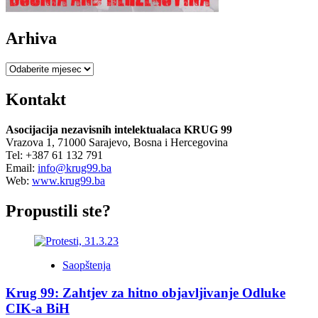
Arhiva
Arhiva
Kontakt
Asocijacija nezavisnih intelektualaca KRUG 99
Vrazova 1, 71000 Sarajevo, Bosna i Hercegovina
Tel: +387 61 132 791
Email:
info@krug99.ba
Web:
www.krug99.ba
Propustili ste?
Saopštenja
Krug 99: Zahtjev za hitno objavljivanje Odluke
CIK-a BiH