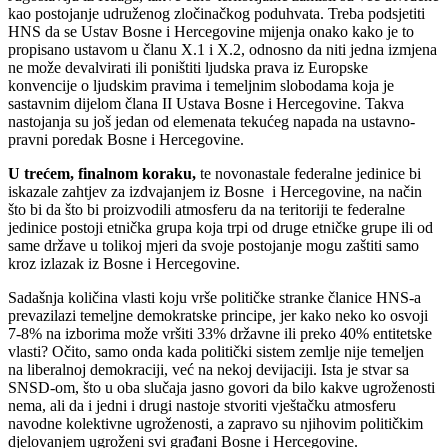
kao postojanje udruženog zločinačkog poduhvata. Treba podsjetiti
HNS da se Ustav Bosne i Hercegovine mijenja onako kako je to
propisano ustavom u članu X.1 i X.2, odnosno da niti jedna izmjena
ne može devalvirati ili poništiti ljudska prava iz Europske
konvencije o ljudskim pravima i temeljnim slobodama koja je
sastavnim dijelom člana II Ustava Bosne i Hercegovine. Takva
nastojanja su još jedan od elemenata tekućeg napada na ustavno-
pravni poredak Bosne i Hercegovine.
U trećem, finalnom koraku,
te novonastale federalne jedinice bi
iskazale zahtjev za izdvajanjem iz Bosne i Hercegovine, na način
što bi da što bi proizvodili atmosferu da na teritoriji te federalne
jedinice postoji etnička grupa koja trpi od druge etničke grupe ili od
same države u tolikoj mjeri da svoje postojanje mogu zaštiti samo
kroz izlazak iz Bosne i Hercegovine.
Sadašnja količina vlasti koju vrše političke stranke članice HNS-a
prevazilazi temeljne demokratske principe, jer kako neko ko osvoji
7-8% na izborima može vršiti 33% državne ili preko 40% entitetske
vlasti? Očito, samo onda kada politički sistem zemlje nije temeljen
na liberalnoj demokraciji, već na nekoj devijaciji. Ista je stvar sa
SNSD-om, što u oba slučaja jasno govori da bilo kakve ugroženosti
nema, ali da i jedni i drugi nastoje stvoriti vještačku atmosferu
navodne kolektivne ugroženosti, a zapravo su njihovim političkim
djelovanjem ugroženi svi građani Bosne i Hercegovine.