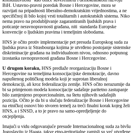
BiH. Ustavno-pravni poredak Bosne i Hercegovine, mora se
razvijati na pripadnosti liberalno-demokratskim vrijednostima, a ne
specifičnoj ili bilo kojoj vrsti totalitarnih i autokratskih sistema. Niko
nema pravo na produbljivanje zagarantiranih ljudskih prava i
poticanje neravnopravnosti građana, niti standarda Europske
konvencije o ljudskim pravima i temeljnim slobodama.
HNS je očito protiv implementacije pet presuda Europskog suda za
ljudska prava iz Strasbourga kojima je utvrđeno postojanje sistemske
diskriminacije građana na individualnom nivou, odnosno potpunog
izostanka ravnopravnosti građana Bosne i Hercegovine.
U drugom koraku,
HNS predlaže reorganizaciju Bosne i
Hercegovine na temeljima konsocijacijske demokracije, davno
napuštenog političkog modela koji je suprotan liberalnoj
demokraciji, ali kroz federalizaciju zemlje. HNS očito nerazumije da
bi sa primjenom modela konsocijacije sadašnje paritetno zastupanje
bilo zamjenjeno proporcionalnim, na štetu njihovih sadašnjih
pozicija. Očito je da bi u slučaju federalizacije Bosne i Hercegovine
na etničkoj osnovi bio stvoren temelj za treći finalni korak kojeg želi
HNS, a i SNSD, a to je pravo na samo-opredjeljenje do
otcjepljenja.
Imajući u vidu odgovarajuće presude Internacionalnog suda za bivšu
Jugoslaviju iz Haaga, takve etno-teritorijalne zamisli su već utvrđene