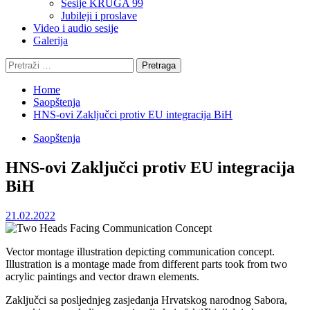
Sesije KRUGA 99
Jubileji i proslave
Video i audio sesije
Galerija
Pretraga:
Home
Saopštenja
HNS-ovi Zaključci protiv EU integracija BiH
Saopštenja
HNS-ovi Zaključci protiv EU integracija
BiH
21.02.2022
Vector montage illustration depicting communication concept.
Illustration is a montage made from different parts took from two
acrylic paintings and vector drawn elements.
Zaključci sa posljednjeg zasjedanja Hrvatskog narodnog Sabora,