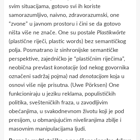
svim situacijama, gotovo svi ih koriste
samorazumljivo, naivno, zdravorazumski, one
“zvone” u javnom prostoru i čini se da gotovo
ništa više ne znače. One su postale
Plastikwörte
(plastične riječi, plastic words) bez semantičkog
polja. Posmatrano iz sinhronijske semantičke
perspektive, zajedničko je “plastičnim riječima”,
neobična prevlast
konotacije
(od nekog govornika
označeni sadržaj pojma) nad
denotacijom
koja u
osnovi više nije prisutna. (Uwe Pörksen) One
funkcioniraju u jeziku reklama, populističkih
politika, svešteničkih fraza, u zavodljivim
obećanjima, u svakodnevnom životu koji je pod
presijom, u obmanjujućim niveliranjima zbilje i
masovnim manipulacijama ljudi.