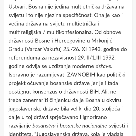
Ustvari, Bosna nije jedina multietnička država na
svijetu i to nije njezina specifičnost. Ona je kao i
većina država na svijetu multietnička i
multireligijska / multikonfesionalna. Od obnove
državnosti Bosne i Hercegovine u Mrkonjić
Gradu (Varcar Vakufu) 25./26. XI 1943. godine do
referenduma za nezavisnost 29. II/1.III 1992.
godine odvija se uzdizanje moderne
države
.
Ispravno je razumijevati ZAVNOBIH kao politički
projekt očuvanje bosanske države jer je i tada
postignut konsenzus o državnosti BiH. Ali, ne
treba zanemariti činjenicu da je Bosna u okviru
jugoslavenske države bila veliki dio 20. stoljeća i
da je u toj državi sprječavano i ignorirano
razvijanje
bosanstva
i
bosanske nacionalne
svijesti i
identiteta. “Jugoslavenska država, koja je vladala