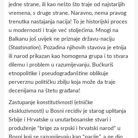
jedne strane, ili kao nešto što traje od najstarijih
vremena, s druge strane. Naravno, nema pravog
trenutka nastajanja nacija! To je historijski proces
u modernosti i traje već stoljećima. Mnogi na
Balkanu još uvijek ne priznaje državu-naciju
(
Staatsnation
). Pozadina njihovih stavova je etnija
ili narod prikazan kao homogena grupa i to stvara
dilemu i problem u razumijevanju. Bućkuriš
etnopolitike i pseudograđanštine oblikuje
perverznu političku zbilju koja može da traje
decenijama na štetu građana!
Zastupanje
konstitutivnosti
(etničke
ekskluzivnosti) u Bosni recidiv je starog uplitanja
Srbije i Hrvatske u unutarbosanske stvari i
produženje “brige za srpski i hrvatski narod” u
Bosni koji se razumijevaju kao “nacije”, a ne dio