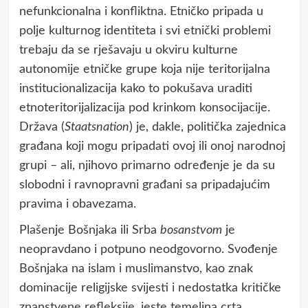
nefunkcionalna i konfliktna. Etničko pripada u
polje kulturnog identiteta i svi etnički problemi
trebaju da se rješavaju u okviru kulturne
autonomije etničke grupe koja nije teritorijalna
institucionalizacija kako to pokušava uraditi
etnoteritorijalizacija pod krinkom konsocijacije.
Država (
Staatsnation
) je, dakle, politička zajednica
građana koji mogu pripadati ovoj ili onoj narodnoj
grupi – ali, njihovo primarno određenje je da su
slobodni i ravnopravni građani sa pripadajućim
pravima i obavezama.
Plašenje Bošnjaka ili Srba
bosanstvom
je
neopravdano i potpuno neodgovorno. Svođenje
Bošnjaka na islam i muslimanstvo, kao znak
dominacije religijske svijesti i nedostatka kritičke
znanstvene refleksije, jeste temeljna crta