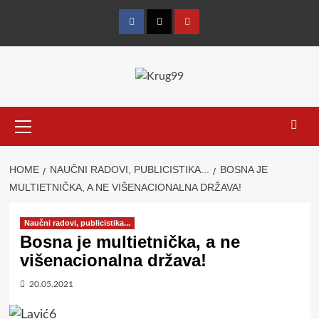
Skip
to
Facebook
Twitter
YouTube
content
Primary
Menu
HOME
NAUČNI RADOVI, PUBLICISTIKA...
BOSNA JE
MULTIETNIČKA, A NE VIŠENACIONALNA DRŽAVA!
Naučni radovi, publicistika...
Bosna je multietnička, a ne
višenacionalna država!
20.05.2021