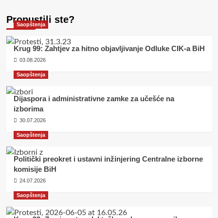
Propustili ste?
Saopštenja
Krug 99: Zahtjev za hitno objavljivanje Odluke CIK-a BiH
03.08.2026
Saopštenja
Dijaspora i administrativne zamke za učešće na
izborima
30.07.2026
Saopštenja
Politički preokret i ustavni inžinjering Centralne izborne
komisije BiH
24.07.2026
Saopštenja