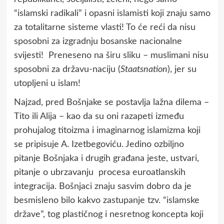
“islamski radikali” i opasni islamisti koji znaju samo
za totalitarne sisteme vlasti! To će reći da nisu
sposobni za izgradnju bosanske nacionalne
svijesti! Preneseno na širu sliku – muslimani nisu
sposobni za državu-naciju (
Staatsnation
), jer su
utopljeni u islam!
Najzad, pred Bošnjake se postavlja lažna dilema –
Tito ili Alija – kao da su oni razapeti između
prohujalog titoizma i imaginarnog islamizma koji
se pripisuje A. Izetbegoviću. Jedino ozbiljno
pitanje Bošnjaka i drugih građana jeste, ustvari,
pitanje o ubrzavanju procesa euroatlanskih
integracija. Bošnjaci znaju sasvim dobro da je
besmisleno bilo kakvo zastupanje tzv. “islamske
države”, tog plastičnog i nesretnog koncepta koji