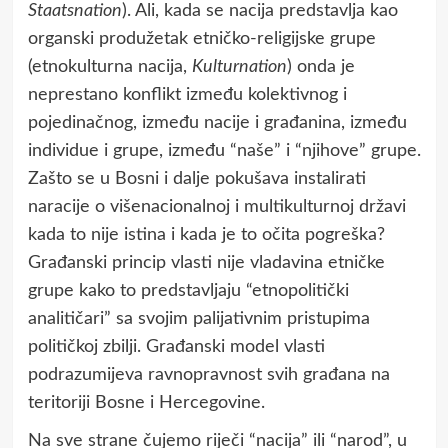
Staatsnation
). Ali, kada se nacija predstavlja kao
organski produžetak etničko-religijske grupe
(etnokulturna nacija,
Kulturnation
) onda je
neprestano konflikt između kolektivnog i
pojedinačnog, između nacije i građanina, između
individue i grupe, između “naše” i “njihove” grupe.
Zašto se u Bosni i dalje pokušava instalirati
naracije o višenacionalnoj i multikulturnoj državi
kada to nije istina i kada je to očita pogreška?
Građanski princip vlasti nije vladavina etničke
grupe kako to predstavljaju “etnopolitički
analitičari” sa svojim palijativnim pristupima
političkoj zbilji. Građanski model vlasti
podrazumijeva ravnopravnost svih građana na
teritoriji Bosne i Hercegovine.
Na sve strane čujemo riječi “nacija” ili “narod”, u