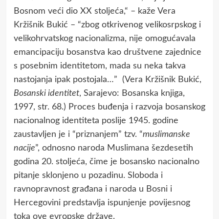
Bosnom veći dio XX stoljeća,“ – kaže Vera
Kržišnik Bukić – “zbog otkrivenog velikosrpskog i
velikohrvatskog nacionalizma, nije omogućavala
emancipaciju bosanstva kao društvene zajednice
s posebnim identitetom, mada su neka takva
nastojanja ipak postojala…” (Vera Kržišnik Bukić,
Bosanski identitet
, Sarajevo: Bosanska knjiga,
1997, str. 68.) Proces buđenja i razvoja bosanskog
nacionalnog identiteta poslije 1945. godine
zaustavljen je i “priznanjem” tzv. “
muslimanske
nacije
”, odnosno naroda Muslimana šezdesetih
godina 20. stoljeća, čime je bosansko nacionalno
pitanje sklonjeno u pozadinu. Sloboda i
ravnopravnost građana i naroda u Bosni i
Hercegovini predstavlja ispunjenje povijesnog
toka ove evropske države.