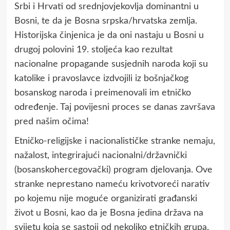
Srbi i Hrvati od srednjovjekovlja dominantni u
Bosni, te da je Bosna srpska/hrvatska zemlja.
Historijska činjenica je da oni nastaju u Bosni u
drugoj polovini 19. stoljeća kao rezultat
nacionalne propagande susjednih naroda koji su
katolike i pravoslavce izdvojili iz bošnjačkog
bosanskog naroda i preimenovali im etničko
određenje. Taj povijesni proces se danas završava
pred našim očima!
Etničko-religijske i nacionalističke stranke nemaju,
nažalost, integrirajući nacionalni/državnički
(bosanskohercegovački) program djelovanja. Ove
stranke neprestano nameću krivotvoreći narativ
po kojemu nije moguće organizirati građanski
život u Bosni, kao da je Bosna jedina država na
svijetu koja se sastoji od nekoliko etničkih grupa.