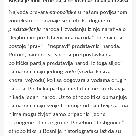
Bosna je multietnička, a ne višenacionalna država
Najveća prevara
etnopolitike
u našem povijesnom
kontekstu prepoznaje se u obliku dogme o
predstavljanju
naroda i izvođenju iz nje narativa o
“legitimnim predstavnicima naroda”. To znači da
postoje “pravi” i “nepravi” predstavnici naroda.
Pritom, nameće se sporna pretpostavka da
politička partija predstavlja narod. Iz toga slijedi
da narodi imaju jednog
vođu
(vožda, knjaza,
kneza, vojvodu) koji se dogovara s vođama drugih
naroda. Politička partija, međutim, ne predstavlja
nikada jedan narod. Uz to etnopolitika obmanjuje
da narodi imaju svoje teritorije od pamtivijeka i na
njima mogu živjeti samo pripadnici jedne
homogene etničke grupe. Posebno “dostignuće”
etnopolitike u Bosni je historiografska laž da su