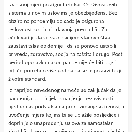
izvjesnoj mjeri postignut efekat. Održivost ovih
sistema u novim uslovima je obezbijeđena. Bez
obzira na pandemiju do sada je osigurana
redovnost socijalnih davanja prema LSI. Za
očekivati je da se vakcinacijom stanovništva
zaustavi talas epidemije i da se ponovo ustabili
privreda, zdravstvo, socijalna zaštita i drugo. Post
period oporavka nakon pandemije će biti dug i
biti će potrebno više godina da se uspostavi bolji
životni standard.
Iz naprijed navedenog nameće se zaključak da je
pandemija doprinijela smanjenju nezavisnosti i
ujedno nas podstakla na preduzimanje aktivnosti i
uvođenje mjera kojima bi se ublažile posljedice i
doprinijelo unapređenju uslova za samostalan
život LSI. I bez pandemije participativnost nije bila