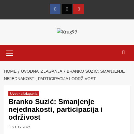
Skip
to
Facebook
Twitter
YouTube
content
Primary
Menu
HOME
UVODNA IZLAGANJA
BRANKO SUZIĆ: SMANJENJE
NEJEDNAKOSTI, PARTICIPACIJA I ODRŽIVOST
Uvodna izlaganja
Branko Suzić: Smanjenje
nejednakosti, participacija i
održivost
21.12.2021