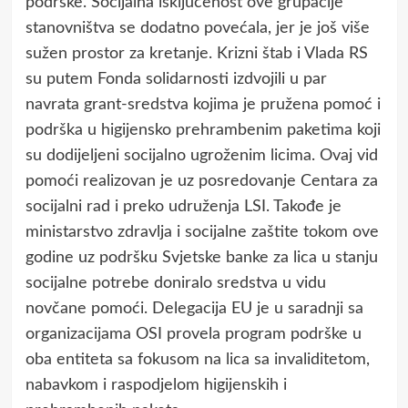
podrške. Socijalna isključenost ove grupacije
stanovništva se dodatno povećala, jer je još više
sužen prostor za kretanje. Krizni štab i Vlada RS
su putem Fonda solidarnosti izdvojili u par
navrata grant-sredstva kojima je pružena pomoć i
podrška u higijensko prehrambenim paketima koji
su dodijeljeni socijalno ugroženim licima. Ovaj vid
pomoći realizovan je uz posredovanje Centara za
socijalni rad i preko udruženja LSI. Takođe je
ministarstvo zdravlja i socijalne zaštite tokom ove
godine uz podršku Svjetske banke za lica u stanju
socijalne potrebe doniralo sredstva u vidu
novčane pomoći. Delegacija EU je u saradnji sa
organizacijama OSI provela program podrške u
oba entiteta sa fokusom na lica sa invaliditetom,
nabavkom i raspodjelom higijenskih i