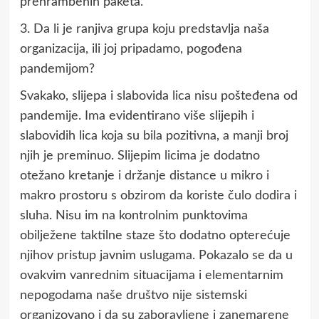
prehrambenih paketa.
3. Da li je ranjiva grupa koju predstavlja naša
organizacija, ili joj pripadamo, pogođena
pandemijom?
Svakako, slijepa i slabovida lica nisu pošteđena od
pandemije. Ima evidentirano više slijepih i
slabovidih lica koja su bila pozitivna, a manji broj
njih je preminuo. Slijepim licima je dodatno
otežano kretanje i držanje distance u mikro i
makro prostoru s obzirom da koriste čulo dodira i
sluha. Nisu im na kontrolnim punktovima
obilježene taktilne staze što dodatno opterećuje
njihov pristup javnim uslugama. Pokazalo se da u
ovakvim vanrednim situacijama i elementarnim
nepogodama naše društvo nije sistemski
organizovano i da su zaboravljene i zanemarene