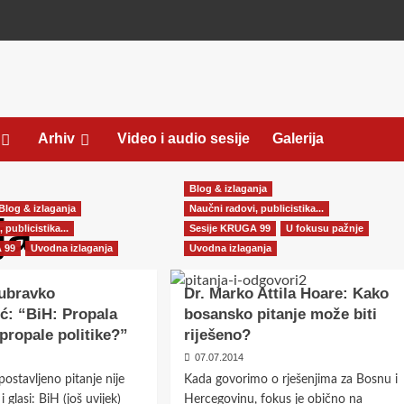
Arhiv
Video i audio sesije
Galerija
Blog & izlaganja
Blog & izlaganja
Naučni radovi, publicistika...
ja
 publicistika...
Sesije KRUGA 99
U fokusu pažnje
 99
Uvodna izlaganja
Uvodna izlaganja
Dubravko
Dr. Marko Attila Hoare: Kako
ć: “BiH: Propala
bosansko pitanje može biti
 propale politike?”
riješeno?
07.07.2014
ostavljeno pitanje nije
Kada govorimo o rješenjima za Bosnu i
 glasi: BiH (još uvijek)
Hercegovinu, fokus je obično na