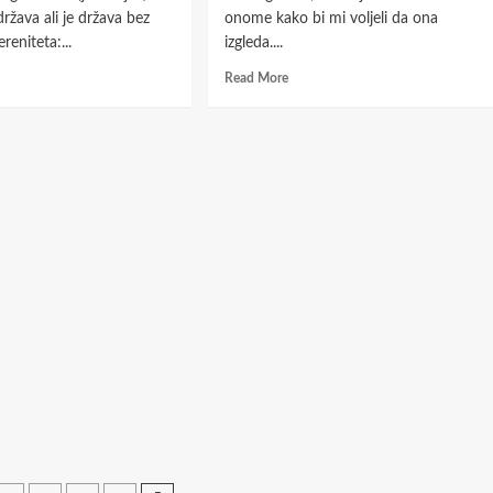
država ali je država bez
onome kako bi mi voljeli da ona
reniteta:...
izgleda....
d
Read
Read More
e
more
ut
about
.dr.
Dr.
ravko
Marko
renović:
Attila
H:
Hoare:
pala
Kako
ava
bosansko
pitanje
pale
može
tike?”
biti
riješeno?