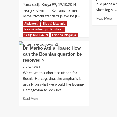
nije propala 
Tema sesije Kruga 99, 19.10.2014
vlastitog suve
Teorijski okvir Komunizma više
nema, životni standard je sve lošiji –
Rea
Read More
uvjeti idealni...
mor
Aktivnosti
Blog & izlaganja
abo
Naučni radovi, publicistika...
Read
Read More
prof
more
Sesije KRUGA 99
Uvodna izlaganja
Dub
about
Lov
Dubravko
Dr. Marko Attila Hoare: How
“Bi
Lovrenović: NUŽNOST
Pro
can the Bosnian question be
OBNOVE
drž
resolved ?
SOCIJALDEMOKRACIJE
ili
U
07.07.2014
pro
BIH?!
poli
When we talk about solutions for
Bosnia-Hercegovina, the emphasis is
usually on what we would like Bosnia-
Hercegovina to look like....
Read
Read More
more
about
Dr.