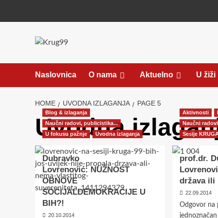
Skip
to
content
Naslovnica
O nama
Aktuelno
U žiži
HOME
UVODNA IZLAGANJA
PAGE 5
Blog & izlaganja
Aktivnosti
Uvodna izlagan
Naučni radovi, publicistika...
Naučni radovi,
U fokusu pažnje
Uvodna izlaganja
Sesije KRUGA
Dubravko
prof.dr. 
Lovrenović: NUŽNOST
Lovrenovi
OBNOVE
država ili
SOCIJALDEMOKRACIJE U
22.09.2014
BIH?!
Odgovor na p
20.10.2014
jednoznačan i