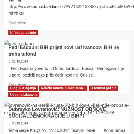
Vidi na:
OPŠTE
NAMJENE!?!
http://www.source.ba/clanak/7997132213348/vijesti/%E2%8
(Treba
ref=tiker
li
Read
Read More
i
more
drugdje
U fokusu pažnje
about
za
Adil
sve
Kulenović:
vanredne
Pedi Ešdaun: BiH prijeti novi rat! Ivancov: BiH ne
Promjene
situacije?)
treba tutora!
granica
22.10.2014
država
ne
Pedi Ešdaun govorio u Domu lordova: Bosna i Hercegovina je
može
u goroj poziciji nego prije četiri godine. Ona se...
bez
Read
sukoba,
Read More
Blog & izlaganja
Naučni radovi, publicistika...
U fokusu pažnje
more
krvi
Uvodna izlaganja
about
i
Pedi
rata
Ešdaun:
Dubravko Lovrenović: NUŽNOST OBNOVE
BiH
SOCIJALDEMOKRACIJE U BIH?!
prijeti
20.10.2014
novi
rat!
Tema sesije Kruga 99, 19.10.2014 Teorijski okvir Komunizma