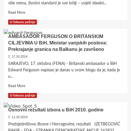
Ivancov:
više nema, životni standard je sve lošiji – uvjeti idealni...
BiH
Read
ne
Read More
more
treba
U fokusu pažnje
about
tutora!
Dubravko
Lovrenović: NUŽNOST
AMBASADOR FERGUSON O BRITANSKIM
OBNOVE
CILJEVIMA U BiH, Ministar vanjskih poslova:
SOCIJALDEMOKRACIJE
Prekrajanje granica na Balkanu je završeno
U
BIH?!
17.10.2014
SARAJEVO, 17. oktobra (FENA) - Britanski ambasador u BiH
Edward Ferguson napisao je danas u svom blogu da je, kada je
u...
Read
Read More
more
U fokusu pažnje
about
AMBASADOR
FERGUSON
Osnovni rezultati izbora u BiH 2010. godine
O
11.10.2014
BRITANSKIM
Predsjedništvvo Bosne i Hercegovine, rezultati IZETBEGOVIĆ
CILJEVIMA
U
BAKIR - SDA - STRANKA DEMOKRATSKE AKCIJE 162831