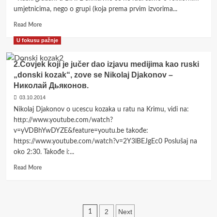
da
umjetnicima, nego o grupi (koja prema prvim izvorima...
dobiju
Read
svoju
Read More
more
državu
U fokusu pažnje
about
u
Ruski
BiH
folklor
i
2.Čovjek koji je jučer dao izjavu medijima kao ruski
na
da
„donski kozak“, zove se Nikolaj Djakonov –
Balkanu,
se
Николай Дьяконов.
a
odcijepe’
metalni
03.10.2014
ježevi
Nikolaj Djakonov o ucescu kozaka u ratu na Krimu, vidi na:
(prepreke)
http://www.youtube.com/watch?
“nestali”
v=yVDBhYwDYZE&feature=youtu.be takođe:
iz
https://www.youtube.com/watch?v=2Y3lBEJgEc0 Poslušaj na
Brčkog
oko 2:30. Takođe i:...
Read
Read More
more
about
2.Čovjek
koji
Posts
2
Next
1
je