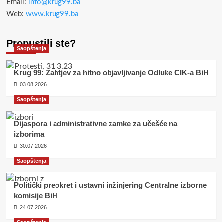
Email:
info@krug99.ba
Web:
www.krug99.ba
Propustili ste?
Saopštenja
Krug 99: Zahtjev za hitno objavljivanje Odluke CIK-a BiH
03.08.2026
Saopštenja
Dijaspora i administrativne zamke za učešće na
izborima
30.07.2026
Saopštenja
Politički preokret i ustavni inžinjering Centralne izborne
komisije BiH
24.07.2026