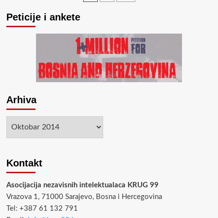
jučer
pagination
dao
Peticije i ankete
izjavu
medijima
kao
ruski
„donski
kozak“,
zove
se
Nikolaj
Arhiva
Djakonov
–
Arhiva
Николай
Дьяконов.
Kontakt
Asocijacija nezavisnih intelektualaca KRUG 99
Vrazova 1, 71000 Sarajevo, Bosna i Hercegovina
Tel: +387 61 132 791