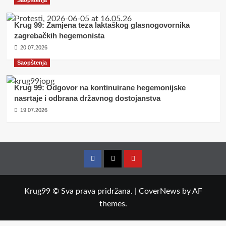
Saopštenja
Krug 99: Zamjena teza laktaškog glasnogovornika
zagrebačkih hegemonista
20.07.2026
Saopštenja
Krug 99: Odgovor na kontinuirane hegemonijske
nasrtaje i odbrana državnog dostojanstva
19.07.2026
Facebook
Twitter
YouTube
Krug99 © Sva prava pridržana.
|
CoverNews
by AF
themes.