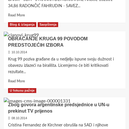
BiH,
34,86 RADONČIĆ FAHRUDIN - SAVEZ...
Ministar
Read
vanjskih
Read More
more
poslova:
Blog & izlaganja
Saopštenja
about
Prekrajanje
Osnovni
granica
rezultati
na
OBRAĆANJE KRUGA 99 POVODOM
izbora
Balkanu
PREDSTOJEĆIH IZBORA
u
je
10.10.2014
BiH
završeno
2010.
Krug 99 poziva građane da u nedjelju ispune svoju dužnost i
godine
obavezu izlazeći na birališta. Licemjerno će biti kritikovati
rezultate...
Read
Read More
more
U fokusu pažnje
about
OBRAĆANJE
KRUGA
Zbog govora argentinske predsjednice u UN-u
99
prekinut TV prijenos
POVODOM
08.10.2014
PREDSTOJEĆIH
IZBORA
Cristina Fernandez de Kirchner obrušila na SAD i njihove