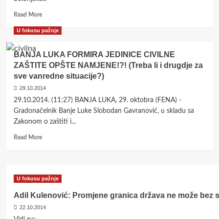
Read
Read More
more
U fokusu pažnje
about
STAVOVI
Kruga
BANJA LUKA FORMIRA JEDINICE CIVILNE
99
ZAŠTITE OPŠTE NAMJENE!?! (Treba li i drugdje za
o
sve vanredne situacije?)
poziciji
univerziteta
29.10.2014
i
29.10.2014. (11:27) BANJA LUKA, 29. oktobra (FENA) -
kako
Gradonačelnik Banje Luke Slobodan Gavranović, u skladu sa
dalje
Zakonom o zaštiti i...
Read
Read More
more
about
BANJA
LUKA
U fokusu pažnje
FORMIRA
JEDINICE
Adil Kulenović: Promjene granica država ne može bez su
CIVILNE
22.10.2014
ZAŠTITE