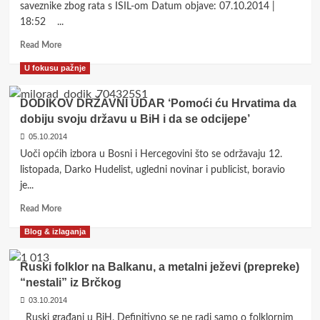
saveznike zbog rata s ISIL-om Datum objave: 07.10.2014 |
18:52 ...
Read
Read More
more
U fokusu pažnje
about
Zbog
govora
DODIKOV DRŽAVNI UDAR ‘Pomoći ću Hrvatima da
argentinske
dobiju svoju državu u BiH i da se odcijepe’
predsjednice
05.10.2014
u
UN-
Uoči općih izbora u Bosni i Hercegovini što se održavaju 12.
u
listopada, Darko Hudelist, ugledni novinar i publicist, boravio
prekinut
je...
TV
prijenos
Read
Read More
more
Blog & izlaganja
about
DODIKOV
DRŽAVNI
Ruski folklor na Balkanu, a metalni ježevi (prepreke)
UDAR
“nestali” iz Brčkog
‘Pomoći
03.10.2014
ću
Hrvatima
Ruski građani u BiH. Definitivno se ne radi samo o folklornim