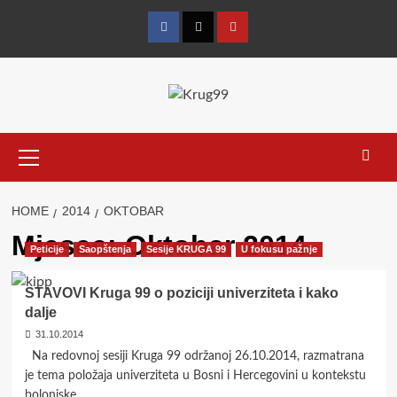
Skip
to
Facebook
Twitter
YouTube
content
Primary
Menu
HOME
2014
OKTOBAR
Mjesec:
Oktobar 2014.
Peticije
Saopštenja
Sesije KRUGA 99
U fokusu pažnje
STAVOVI Kruga 99 o poziciji univerziteta i kako
dalje
31.10.2014
Na redovnoj sesiji Kruga 99 održanoj 26.10.2014, razmatrana
je tema položaja univerziteta u Bosni i Hercegovini u kontekstu
bolonjske...