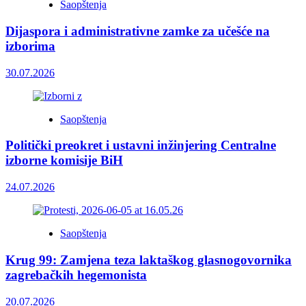
Saopštenja
Dijaspora i administrativne zamke za učešće na
izborima
30.07.2026
Saopštenja
Politički preokret i ustavni inžinjering Centralne
izborne komisije BiH
24.07.2026
Saopštenja
Krug 99: Zamjena teza laktaškog glasnogovornika
zagrebačkih hegemonista
20.07.2026