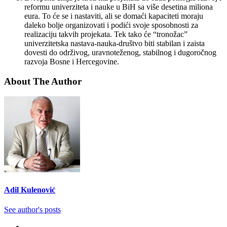
reformu univerziteta i nauke u BiH sa više desetina miliona
eura. To će se i nastaviti, ali se domaći kapaciteti moraju
daleko bolje organizovati i podići svoje sposobnosti za
realizaciju takvih projekata. Tek tako će “tronožac”
univerzitetska nastava-nauka-društvo biti stabilan i zaista
dovesti do održivog, uravnoteženog, stabilnog i dugoročnog
razvoja Bosne i Hercegovine.
About The Author
Adil Kulenović
See author's posts