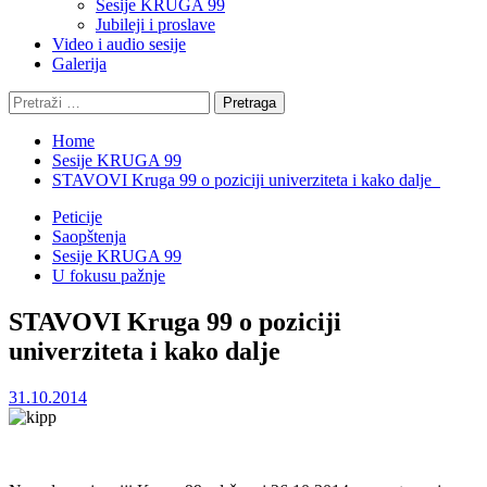
Sesije KRUGA 99
Jubileji i proslave
Video i audio sesije
Galerija
Pretraga:
Home
Sesije KRUGA 99
STAVOVI Kruga 99 o poziciji univerziteta i kako dalje
Peticije
Saopštenja
Sesije KRUGA 99
U fokusu pažnje
STAVOVI Kruga 99 o poziciji
univerziteta i kako dalje
31.10.2014