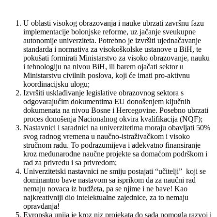
U oblasti visokog obrazovanja i nauke ubrzati završnu fazu
implementacije bolonjske reforme, uz jačanje sveukupne
autonomije univerziteta. Potrebno je izvršiti ujednačavanje
standarda i normativa za visokoškolske ustanove u BiH, te
pokušati formirati Ministarstvo za visoko obrazovanje, nauku
i tehnologiju na nivou BiH, ili barem ojačati sektor u
Ministarstvu civilnih poslova, koji će imati pro-aktivnu
koordinacijsku ulogu;
Izvršiti usklađivanje legislative obrazovnog sektora s
odgovarajućim dokumentima EU donošenjem ključnih
dokumenata na nivou Bosne i Hercegovine. Posebno ubrzati
proces donošenja Nacionalnog okvira kvalifikacija (NQF);
Nastavnici i saradnici na univerzitetima moraju obavljati 50%
svog radnog vremena u naučno-istraživačkom i visoko
stručnom radu. To podrazumijeva i adekvatno finansiranje
kroz međunarodne naučne projekte sa domaćom podrškom i
rad za privredu i sa privredom;
Univerzitetski nastavnici ne smiju postajati “učitelji” koji se
dominantno bave nastavom sa isprikom da za naučni rad
nemaju novaca iz budžeta, pa se njime i ne bave! Kao
najkreativniji dio intelektualne zajednice, za to nemaju
opravdanja!
Evropska unija je kroz niz projekata do sada pomogla razvoj i