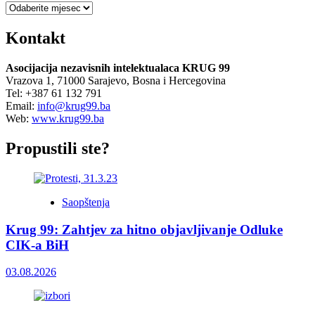
Arhiva
Kontakt
Asocijacija nezavisnih intelektualaca KRUG 99
Vrazova 1, 71000 Sarajevo, Bosna i Hercegovina
Tel: +387 61 132 791
Email:
info@krug99.ba
Web:
www.krug99.ba
Propustili ste?
Saopštenja
Krug 99: Zahtjev za hitno objavljivanje Odluke
CIK-a BiH
03.08.2026