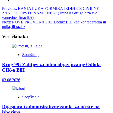
Post
Previous:
BANJA LUKA FORMIRA JEDINICE CIVILNE
ZAŠTITE OPŠTE NAMJENE!?! (Treba li i drugdje za sve
navigation
vanredne situacije?)
Next:
NOVE PROVOKACIJE Dodik: BiH kao konfederacija ili
unija, ili razlaz
Više članaka
Saopštenja
Krug 99: Zahtjev za hitno objavljivanje Odluke
CIK-a BiH
03.08.2026
Saopštenja
Dijaspora i administrativne zamke za učešće na
izborima