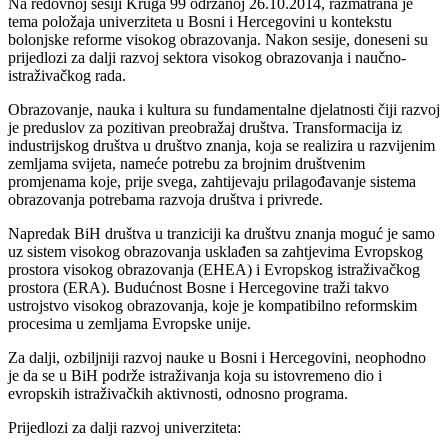
Na redovnoj sesiji Kruga 99 održanoj 26.10.2014, razmatrana je
tema položaja univerziteta u Bosni i Hercegovini u kontekstu
bolonjske reforme visokog obrazovanja. Nakon sesije, doneseni su
prijedlozi za dalji razvoj sektora visokog obrazovanja i naučno-
istraživačkog rada.
Obrazovanje, nauka i kultura su fundamentalne djelatnosti čiji razvoj
je preduslov za pozitivan preobražaj društva. Transformacija iz
industrijskog društva u društvo znanja, koja se realizira u razvijenim
zemljama svijeta, nameće potrebu za brojnim društvenim
promjenama koje, prije svega, zahtijevaju prilagođavanje sistema
obrazovanja potrebama razvoja društva i privrede.
Napredak BiH društva u tranziciji ka društvu znanja moguć je samo
uz sistem visokog obrazovanja usklađen sa zahtjevima Evropskog
prostora visokog obrazovanja (EHEA) i Evropskog istraživačkog
prostora (ERA). Budućnost Bosne i Hercegovine traži takvo
ustrojstvo visokog obrazovanja, koje je kompatibilno reformskim
procesima u zemljama Evropske unije.
Za dalji, ozbiljniji razvoj nauke u Bosni i Hercegovini, neophodno
je da se u BiH podrže istraživanja koja su istovremeno dio i
evropskih istraživačkih aktivnosti, odnosno programa.
Prijedlozi za dalji razvoj univerziteta: