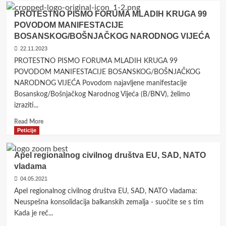
OPEN
PROTESTNO PISMO FORUMA MLADIH KRUGA 99
LETTER
POVODOM MANIFESTACIJE
OF
BOSANSKOG/BOŠNJAČKOG NARODNOG VIJEĆA
CIRCLE
99
22.11.2023
–
PROTESTNO PISMO FORUMA MLADIH KRUGA 99
THE
POVODOM MANIFESTACIJE BOSANSKOG/BOŠNJAČKOG
PEACE
NARODNOG VIJEĆA Povodom najavljene manifestacije
IMPLEMENTATION
Bosanskog/Bošnjačkog Narodnog Vijeća (B/BNV), želimo
COUNCIL
izraziti...
Read
Read More
more
Peticije
about
PROTESTNO
Apel regionalnog civilnog društva EU, SAD, NATO
PISMO
vladama
FORUMA
MLADIH
04.05.2021
KRUGA
Apel regionalnog civilnog društva EU, SAD, NATO vladama:
99
Neuspešna konsolidacija balkanskih zemalja - suočite se s tim
POVODOM
Kada je reč...
MANIFESTACIJE
BOSANSKOG/BOŠNJAČKOG