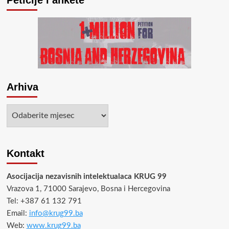
Peticije i ankete
povoda:
SANKCIONIRAJTE
NEGATORE
PRESUĐENOG
GENOCIDA
U
SREBRENICI!
Arhiva
Arhiva
Kontakt
Asocijacija nezavisnih intelektualaca KRUG 99
Vrazova 1, 71000 Sarajevo, Bosna i Hercegovina
Tel: +387 61 132 791
Email:
info@krug99.ba
Web:
www.krug99.ba