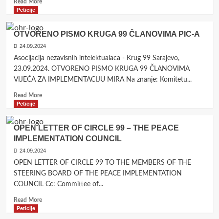
Read
Read More
more
Peticije
about
PROCLAMATION
OTVORENO PISMO KRUGA 99 ČLANOVIMA PIC-A
Intellectuals
24.09.2024
and
public
Asocijacija nezavisnih intelektualaca - Krug 99 Sarajevo,
persons
23.09.2024. OTVORENO PISMO KRUGA 99 ČLANOVIMA
in
VIJEĆA ZA IMPLEMENTACIJU MIRA Na znanje: Komitetu...
the
case
Read
Read More
of
more
Peticije
Schmidt
about
vs
OTVORENO
OPEN LETTER OF CIRCLE 99 – THE PEACE
the
PISMO
IMPLEMENTATION COUNCIL
future
KRUGA
of
99
24.09.2024
BiH
ČLANOVIMA
OPEN LETTER OF CIRCLE 99 TO THE MEMBERS OF THE
PIC-
STEERING BOARD OF THE PEACE IMPLEMENTATION
A
COUNCIL Cc: Committee of...
Read
Read More
more
Peticije
about