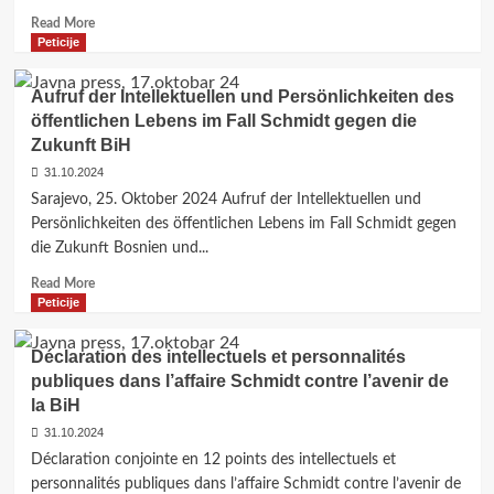
Read
Read More
more
Peticije
about
Hitan
Aufruf der Intellektuellen und Persönlichkeiten des
poziv
öffentlichen Lebens im Fall Schmidt gegen die
za
Zukunft BiH
etičku
reviziju
31.10.2024
donacije
Sarajevo, 25. Oktober 2024 Aufruf der Intellektuellen und
hrvatske
Persönlichkeiten des öffentlichen Lebens im Fall Schmidt gegen
vlade
die Zukunft Bosnien und...
u
iznosu
Read
Read More
od
more
Peticije
€100,000
about
ESLJP
Aufruf
Déclaration des intellectuels et personnalités
der
publiques dans l’affaire Schmidt contre l’avenir de
Intellektuellen
la BiH
und
Persönlichkeiten
31.10.2024
des
Déclaration conjointe en 12 points des intellectuels et
öffentlichen
personnalités publiques dans l’affaire Schmidt contre l’avenir de
Lebens