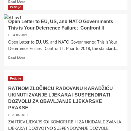
Read
Read More
NARODNOG
more
Peticije
VIJEĆA
about
Apel
Open Letter to EU, US, and NATO Governments –
regionalnog
This is Your Deterrence Failure: Confront It
civilnog
društva
04.05.2021
EU,
Open Letter to EU, US, and NATO Governments: This is Your
SAD,
Deterrence Failure: Confront It Prior to 2018, the standard...
NATO
vladama
Read
Read More
more
about
Open
Peticije
Letter
to
RATNOM ZLOČINCU RADOVANU KARADŽIĆU
EU,
UKINUTI ZVANJE LJEKARA I SUSPENDIRATI
US,
DOZVOLU ZA OBAVLJANJE LJEKARSKE
and
PRAKSE
NATO
Governments
25.04.2019
–
ZAHTJEV LJEKARSKOJ KOMORI RBIH ZA UKIDANJE ZVANJA
This
LJEKARA I DOŽIVOTNO SUSPENDOVANJE DOZVOLE
is