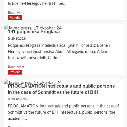
la Bosnie-Herzégovine (BiH). Les...
im
Fall
Read
Read More
Schmidt
more
Peticije
gegen
about
die
Déclaration
191 potpisnika Proglasa
Zukunft
des
BiH
29.10.2024
intellectuels
et
Potpisnici Proglasa intelektualaca i javnih ličnosti iz Bosne i
personnalités
Hercegovine i inostranstva Abdel Alibegović dr. sci. Adem
publiques
Kulauzović, privrednik, Cazin...
dans
l’affaire
Read
Read More
Schmidt
more
Peticije
contre
about
l’avenir
191
PROCLAMATION Intellectuals and public persons
de
potpisnika
in the case of Schmidt vs the future of BiH
la
Proglasa
BiH
29.10.2024
PROCLAMATION Intellectuals and public persons in the case of
Schmidt vs the future of BiH Intellectuals, public persons, the
academic...