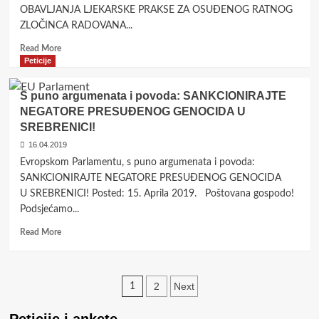
OBAVLJANJA LJEKARSKE PRAKSE ZA OSUĐENOG RATNOG
Your
Deterrence
ZLOČINCA RADOVANA...
Failure:
Read
Read More
Confront
more
Peticije
It
about
RATNOM
S puno argumenata i povoda: SANKCIONIRAJTE
ZLOČINCU
NEGATORE PRESUĐENOG GENOCIDA U
RADOVANU
SREBRENICI!
KARADŽIĆU
UKINUTI
16.04.2019
ZVANJE
Evropskom Parlamentu, s puno argumenata i povoda:
LJEKARA
SANKCIONIRAJTE NEGATORE PRESUĐENOG GENOCIDA
I
U SREBRENICI! Posted: 15. Aprila 2019. Poštovana gospodo!
SUSPENDIRATI
Podsjećamo...
DOZVOLU
ZA
Read
Read More
OBAVLJANJE
more
LJEKARSKE
about
PRAKSE
S
Posts
puno
2
Next
1
argumenata
pagination
i