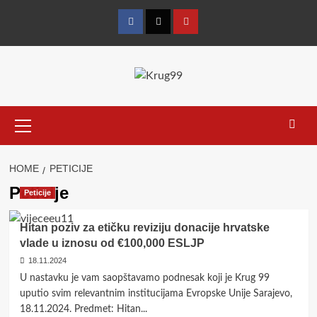
Skip
to
Facebook
Twitter
YouTube
content
Primary
Menu
HOME
PETICIJE
Peticije
Peticije
Hitan poziv za etičku reviziju donacije hrvatske
vlade u iznosu od €100,000 ESLJP
18.11.2024
U nastavku je vam saopštavamo podnesak koji je Krug 99
uputio svim relevantnim institucijama Evropske Unije Sarajevo,
18.11.2024. Predmet: Hitan...