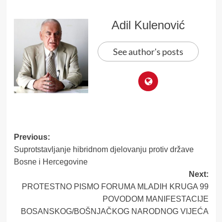
Adil Kulenović
See author's posts
Post
Previous:
Suprotstavljanje hibridnom djelovanju protiv države
navigation
Bosne i Hercegovine
Next:
PROTESTNO PISMO FORUMA MLADIH KRUGA 99
POVODOM MANIFESTACIJE
BOSANSKOG/BOŠNJAČKOG NARODNOG VIJEĆA