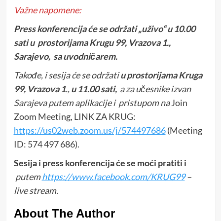
Važne napomene:
Press konferencija će se održati „uživo“ u 10.00
sati u prostorijama Krugu 99, Vrazova 1.,
Sarajevo, sa uvodničarem.
Takođe, i sesija će se održati
u prostorijama Kruga
99, Vrazova 1
.,
u 11.00 sati,
a za učesnike izvan
Sarajeva putem aplikacije i pristupom na
Join
Zoom Meeting, LINK ZA KRUG:
https://us02web.zoom.us/j/574497686
(Meeting
ID: 574 497 686).
Sesija i press konferencija će se moći pratiti i
putem
https://www.facebook.com/KRUG99
–
live stream.
About The Author