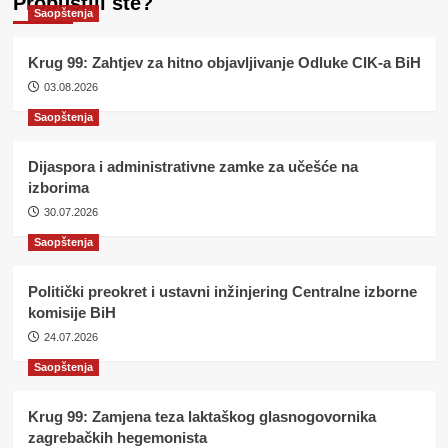
Propustili ste?
Saopštenja
Krug 99: Zahtjev za hitno objavljivanje Odluke CIK-a BiH
03.08.2026
Saopštenja
Dijaspora i administrativne zamke za učešće na
izborima
30.07.2026
Saopštenja
Politički preokret i ustavni inžinjering Centralne izborne
komisije BiH
24.07.2026
Saopštenja
Krug 99: Zamjena teza laktaškog glasnogovornika
zagrebačkih hegemonista