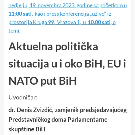
nedjelju, 19. novembra 2023. godine sa početkom u
11:00 sati,
kao i press konferencija „uživo“ iz
prostorija Kruga 99, Vrazova 1, u
10.00 sati
, o
temi:
Aktuelna politička
situacija u i oko BiH, EU i
NATO put BiH
Uvodničar:
dr. Denis Zvizdić, zamjenik predsjedavajućeg
Predstavničkog doma Parlamentarne
skupštine BiH