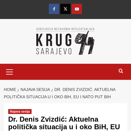
Skip
to
Facebook
Twitter
YouTube
content
Primary
Menu
HOME
NAJAVA SESIJA
DR. DENIS ZVIZDIĆ: AKTUELNA
POLITIČKA SITUACIJA U I OKO BIH, EU I NATO PUT BIH
Najava sesija
Dr. Denis Zvizdić: Aktuelna
politička situacija u i oko BiH, EU