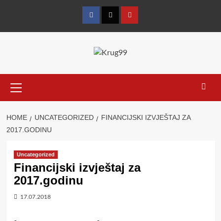
Skip
to
Facebook
Twitter
YouTube
content
Primary
Menu
HOME
UNCATEGORIZED
FINANCIJSKI IZVJEŠTAJ ZA
2017.GODINU
Uncategorized
Financijski izvještaj za
2017.godinu
17.07.2018