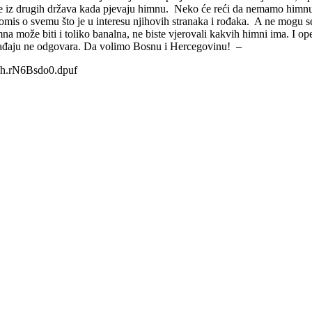
iste iz drugih država kada pjevaju himnu. Neko će reći da nemamo himnu 
romis o svemu što je u interesu njihovih stranaka i rođaka. A ne mogu se 
 može biti i toliko banalna, ne biste vjerovali kakvih himni ima. I opet
avađaju ne odgovara. Da volimo Bosnu i Hercegovinu! –
sh.rN6Bsdo0.dpuf