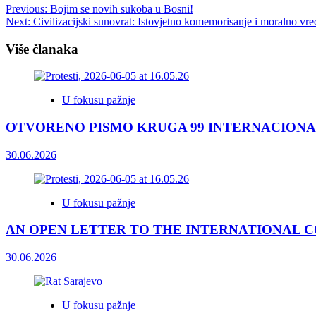
Post
Previous:
Bojim se novih sukoba u Bosni!
Next:
Civilizacijski sunovrat: Istovjetno komemorisanje i moralno vre
navigation
Više članaka
U fokusu pažnje
OTVORENO PISMO KRUGA 99 INTERNACIONA
30.06.2026
U fokusu pažnje
AN OPEN LETTER TO THE INTERNATIONAL COM
30.06.2026
U fokusu pažnje