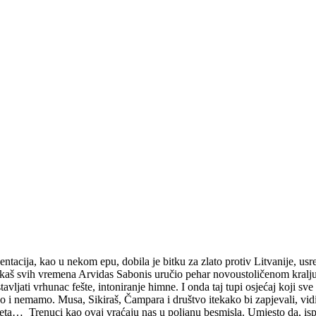
ntacija, kao u nekom epu, dobila je bitku za zlato protiv Litvanije, usr
rkaš svih vremena Arvidas Sabonis uručio pehar novoustoličenom kralju
stavljati vrhunac fešte, intoniranje himne. I onda taj tupi osjećaj koji 
o i nemamo. Musa, Sikiraš, Čampara i društvo itekako bi zapjevali, vidi s
ijeta… Trenuci kao ovaj vraćaju nas u poljanu besmisla. Umjesto da, 