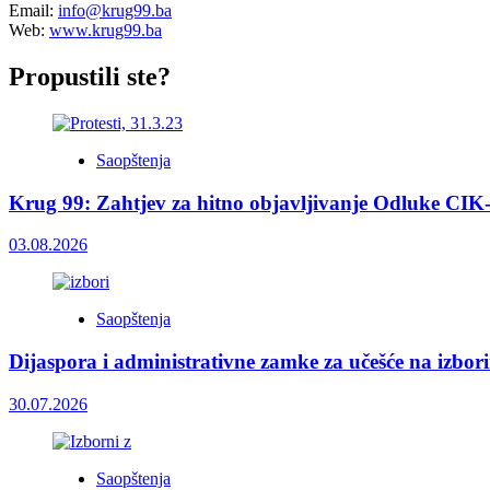
Email:
info@krug99.ba
Web:
www.krug99.ba
Propustili ste?
Saopštenja
Krug 99: Zahtjev za hitno objavljivanje Odluke CIK
03.08.2026
Saopštenja
Dijaspora i administrativne zamke za učešće na izbor
30.07.2026
Saopštenja