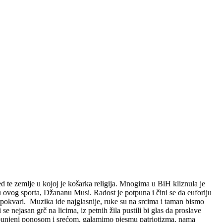
ed te zemlje u kojoj je košarka religija. Mnogima u BiH kliznula je
 ovog sporta, Džananu Musi. Radost je potpuna i čini se da euforiju
sve pokvari. Muzika ide najglasnije, ruke su na srcima i taman bismo
e nejasan grč na licima, iz petnih žila pustili bi glas da proslave
ispunjeni ponosom i srećom, galamimo pjesmu patriotizma, nama