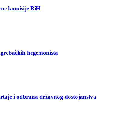
orne komisije BiH
agrebačkih hegemonista
rtaje i odbrana državnog dostojanstva