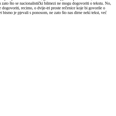
zato što se nacionalistički bilmezi ne mogu dogovoriti o tekstu. No,
dogovoriti, recimo, o dvije-tri proste rečenice koje bi govorile o
 bismo je pjevali s ponosom, ne zato što nas dirne neki tekst, već