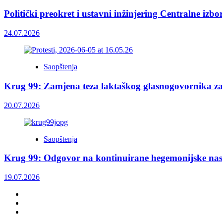
Politički preokret i ustavni inžinjering Centralne izb
24.07.2026
Saopštenja
Krug 99: Zamjena teza laktaškog glasnogovornika z
20.07.2026
Saopštenja
Krug 99: Odgovor na kontinuirane hegemonijske nas
19.07.2026
Facebook
Twitter
YouTube