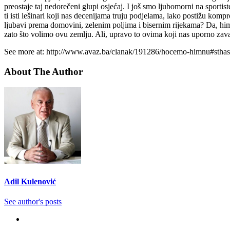
preostaje taj nedorečeni glupi osjećaj. I još smo ljubomorni na sport
ti isti lešinari koji nas decenijama truju podjelama, lako postižu komp
ljubavi prema domovini, zelenim poljima i bisernim rijekama? Da, himna
zato što volimo ovu zemlju. Ali, upravo to ovima koji nas uporno z
See more at: http://www.avaz.ba/clanak/191286/hocemo-himnu#stha
About The Author
Adil Kulenović
See author's posts