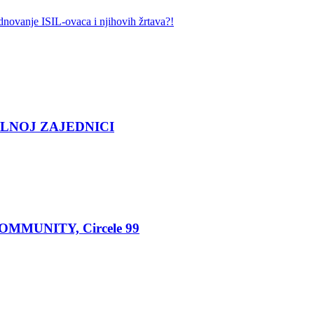
dnovanje ISIL-ovaca i njihovih žrtava?!
LNOJ ZAJEDNICI
MUNITY, Circele 99