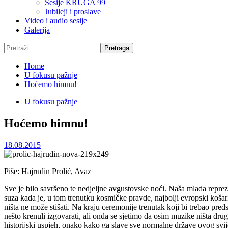
Sesije KRUGA 99
Jubileji i proslave
Video i audio sesije
Galerija
Pretraga:
Home
U fokusu pažnje
Hoćemo himnu!
U fokusu pažnje
Hoćemo himnu!
18.08.2015
Piše: Hajrudin Prolić, Avaz
Sve je bilo savršeno te nedjeljne avgustovske noći. Naša mlada repreze
suza kada je, u tom trenutku kosmičke pravde, najbolji evropski koša
ništa ne može stišati. Na kraju ceremonije trenutak koji bi trebao pred
nešto krenuli izgovarati, ali onda se sjetimo da osim muzike ništa drug
historijski uspjeh, onako kako ga slave sve normalne države ovog sv