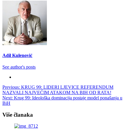
Adil Kulenović
See author's posts
Post
Previous:
KRUG 99: LIDERI LJEVICE REFERENDUM
NAZVALI NAJVEĆIM ATAKOM NA BIH OD RATA!
navigation
Next:
Krug 99: Ideološka dominacija postaje model ponašanja u
BiH
Više članaka