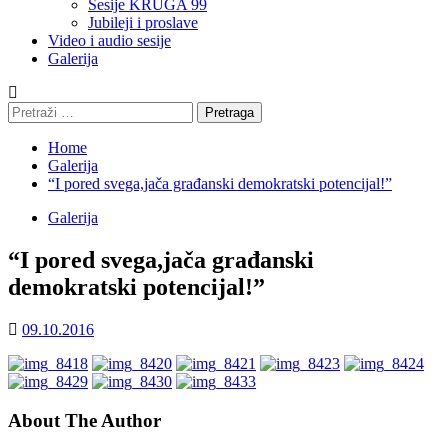
Sesije KRUGA 99
Jubileji i proslave
Video i audio sesije
Galerija
Pretraga:
Home
Galerija
“I pored svega,jača građanski demokratski potencijal!”
Galerija
“I pored svega,jača građanski
demokratski potencijal!”
09.10.2016
About The Author