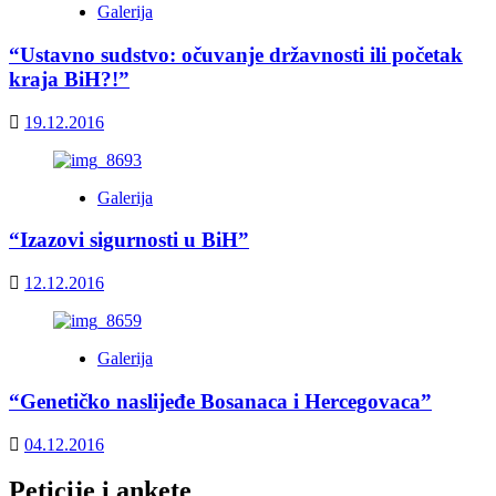
Galerija
“Ustavno sudstvo: očuvanje državnosti ili početak
kraja BiH?!”
19.12.2016
Galerija
“Izazovi sigurnosti u BiH”
12.12.2016
Galerija
“Genetičko naslijeđe Bosanaca i Hercegovaca”
04.12.2016
Peticije i ankete