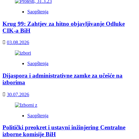
Saopštenja
Krug 99: Zahtjev za hitno objavljivanje Odluke
CIK-a BiH
03.08.2026
Saopštenja
Dijaspora i administrativne zamke za učešće na
izborima
30.07.2026
Saopštenja
Politički preokret i ustavni inžinjering Centralne
izborne komisije BiH