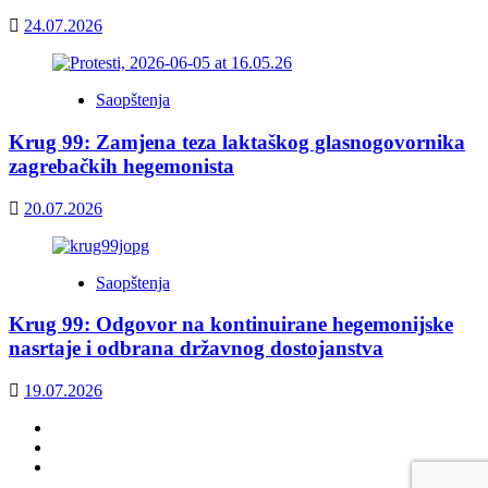
24.07.2026
Saopštenja
Krug 99: Zamjena teza laktaškog glasnogovornika
zagrebačkih hegemonista
20.07.2026
Saopštenja
Krug 99: Odgovor na kontinuirane hegemonijske
nasrtaje i odbrana državnog dostojanstva
19.07.2026
Facebook
Twitter
YouTube