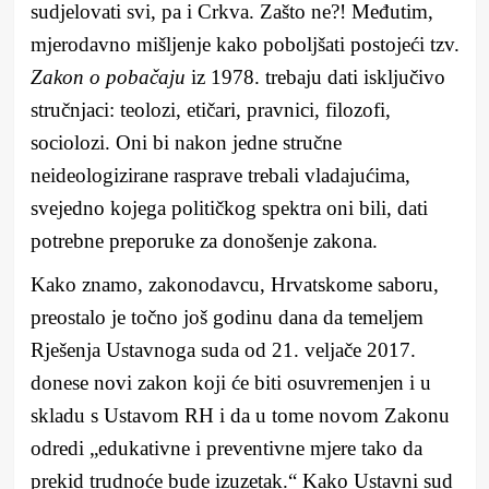
sudjelovati svi, pa i Crkva. Zašto ne?! Međutim,
mjerodavno mišljenje kako poboljšati postojeći tzv.
Zakon o pobačaju
iz 1978. trebaju dati isključivo
stručnjaci: teolozi, etičari, pravnici, filozofi,
sociolozi. Oni bi nakon jedne stručne
neideologizirane rasprave trebali vladajućima,
svejedno kojega političkog spektra oni bili, dati
potrebne preporuke za donošenje zakona.
Kako znamo, zakonodavcu, Hrvatskome saboru,
preostalo je točno još godinu dana da temeljem
Rješenja Ustavnoga suda od 21. veljače 2017.
donese novi zakon koji će biti osuvremenjen i u
skladu s Ustavom RH i da u tome novom Zakonu
odredi „edukativne i preventivne mjere tako da
prekid trudnoće bude izuzetak.“ Kako Ustavni sud