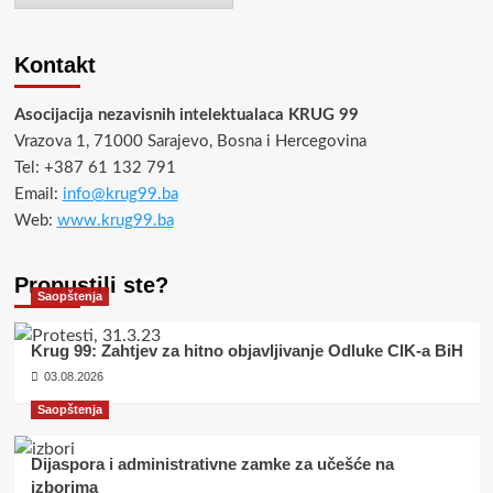
Kontakt
Asocijacija nezavisnih intelektualaca KRUG 99
Vrazova 1, 71000 Sarajevo, Bosna i Hercegovina
Tel: +387 61 132 791
Email:
info@krug99.ba
Web:
www.krug99.ba
Propustili ste?
Saopštenja
Krug 99: Zahtjev za hitno objavljivanje Odluke CIK-a BiH
03.08.2026
Saopštenja
Dijaspora i administrativne zamke za učešće na
izborima