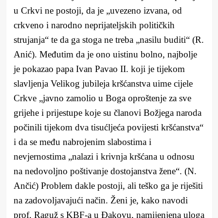
u Crkvi ne postoji, da je „uvezeno izvana, od
crkveno i narodno neprijateljskih političkih
strujanja“ te da ga stoga ne treba „nasilu buditi“ (R.
Anić). Međutim da je ono uistinu bolno, najbolje
je pokazao papa Ivan Pavao II. koji je tijekom
slavljenja Velikog jubileja kršćanstva uime cijele
Crkve „javno zamolio u Boga oproštenje za sve
grijehe i prijestupe koje su članovi Božjega naroda
počinili tijekom dva tisućljeća povijesti kršćanstva“
i da se među nabrojenim slabostima i
nevjernostima „nalazi i krivnja kršćana u odnosu
na nedovoljno poštivanje dostojanstva žene“. (N.
Ančić) Problem dakle postoji, ali teško ga je riješiti
na zadovoljavajući način. Ženi je, kako navodi
prof. Raguž s KBF-a u Đakovu, namijenjena uloga