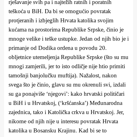
rješavanje svih pa i najtežih ratnih i poratnih
teškoća u BiH. Da bi se omogućio povratak
protjeranih i izbjeglih Hrvata katolika svojim
kućama na prostorima Republike Srpske, činio je
mnoge velike i teške ustupke. Jedan od njih bio je i
primanje od Dodika ordena u povodu 20.
obljetnice utemeljenja Republike Srpske (što su mu
mnogi zamjerili, jer to isto odličje nije htio primiti
tamošnji banjolučku muftija). Nažalost, nakon
svega što je činio, glavu su mu okrenuli svi, izdali
su ga ponajviše ‘njegovi’: kako hrvatski političari
u BiH i u Hrvatskoj, (‘kršćanska’) Međunarodna
zajednica, tako i Katolička crkva u Hrvatskoj. Jer,
nikome od njih nije u interesu povratak Hrvata
katolika u Bosansku Krajinu. Kad bi se to