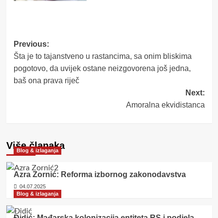
Post
Previous:
Šta je to tajanstveno u rastancima, sa onim bliskima
navigation
pogotovo, da uvijek ostane neizgovorena još jedna,
baš ona prava riječ
Next:
Amoralna ekvidistanca
Više članaka
Blog & izlaganja
Azra Zornić: Reforma izbornog zakonodavstva
04.07.2025
Blog & izlaganja
Đidić: Mađarska kolonizacija entiteta RS i podjela