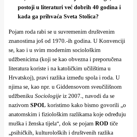
postoji u literaturi već dobrih 40 godina i
kada ga prihvaća Sveta Stolica?
Pojam roda rabi se u suvremenim društvenim
znanostima još od 1970.-ih godina. U Konvenciji
se, kao i u svim modernim sociološkim
udžbenicima (koji se kao obvezna i preporučena
literatura koriste i na katoličkim učilištima u
Hrvatskoj), pravi razlika između spola i roda. U
njima se, kao npr. u Giddensovom sveučilišnom
udžbeniku
Sociologije
iz 2007., navodi da se
nazivom
SPOL
koristimo kako bismo govorili „o
anatomskim i fiziološkim razlikama koje određuju
muška i ženska tijela“, dok se pojam
ROD
tiče
„psihičkih, kulturoloških i društvenih razlika