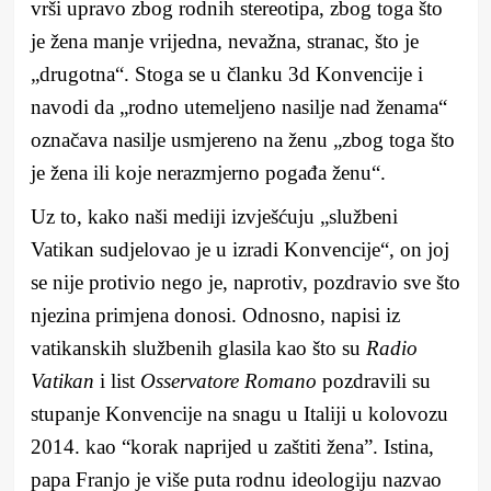
vrši upravo zbog rodnih stereotipa, zbog toga što
je žena manje vrijedna, nevažna, stranac, što je
„drugotna“. Stoga se u članku 3d Konvencije i
navodi da „rodno utemeljeno nasilje nad ženama“
označava nasilje usmjereno na ženu „zbog toga što
je žena ili koje nerazmjerno pogađa ženu“.
Uz to, kako naši mediji izvješćuju „službeni
Vatikan sudjelovao je u izradi Konvencije“, on joj
se nije protivio nego je, naprotiv, pozdravio sve što
njezina primjena donosi. Odnosno, napisi iz
vatikanskih službenih glasila kao što su
Radio
Vatikan
i list
Osservatore Romano
pozdravili su
stupanje Konvencije na snagu u Italiji u kolovozu
2014. kao “korak naprijed u zaštiti žena”. Istina,
papa Franjo je više puta rodnu ideologiju nazvao