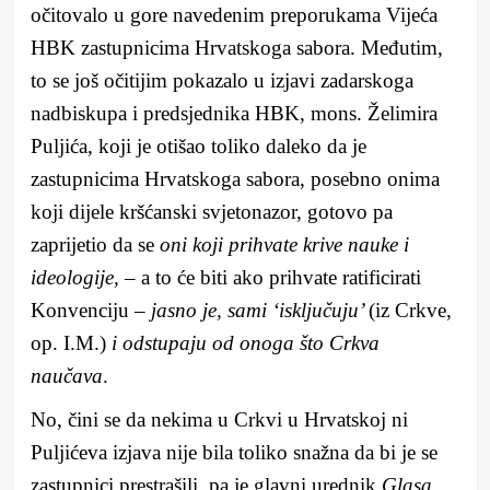
očitovalo u gore navedenim preporukama Vijeća
HBK zastupnicima Hrvatskoga sabora. Međutim,
to se još očitijim pokazalo u izjavi zadarskoga
nadbiskupa i predsjednika HBK, mons. Želimira
Puljića, koji je otišao toliko daleko da je
zastupnicima Hrvatskoga sabora, posebno onima
koji dijele kršćanski svjetonazor, gotovo pa
zaprijetio da se
oni koji prihvate krive nauke i
ideologije,
– a to će biti ako prihvate ratificirati
Konvenciju
– jasno je, sami ‘isključuju’
(iz Crkve,
op. I.M.)
i odstupaju od onoga što Crkva
naučava
.
No, čini se da nekima u Crkvi u Hrvatskoj ni
Puljićeva izjava nije bila toliko snažna da bi je se
zastupnici prestrašili, pa je glavni urednik
Glasa