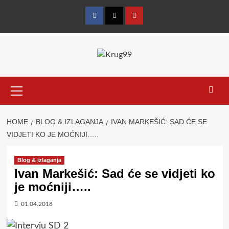
Skip
to
Facebook
Twitter
YouTube
content
Primary
Menu
HOME
BLOG & IZLAGANJA
IVAN MARKEŠIĆ: SAD ĆE SE
VIDJETI KO JE MOĆNIJI…..
Blog & izlaganja
Ivan Markešić: Sad će se vidjeti ko
je moćniji…..
01.04.2018