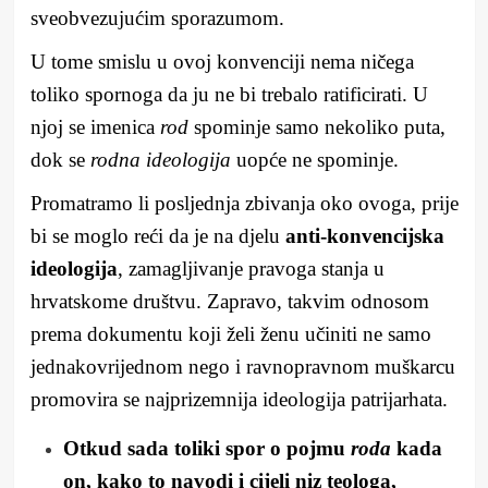
sveobvezujućim sporazumom.
U tome smislu u ovoj konvenciji nema ničega
toliko spornoga da ju ne bi trebalo ratificirati. U
njoj se imenica
rod
spominje samo nekoliko puta,
dok se
rodna ideologija
uopće ne spominje.
Promatramo li posljednja zbivanja oko ovoga, prije
bi se moglo reći da je na djelu
anti-konvencijska
ideologija
, zamagljivanje pravoga stanja u
hrvatskome društvu. Zapravo, takvim odnosom
prema dokumentu koji želi ženu učiniti ne samo
jednakovrijednom nego i ravnopravnom muškarcu
promovira se najprizemnija ideologija patrijarhata.
Otkud sada toliki spor o pojmu
roda
kada
on, kako to navodi i cijeli niz teologa,