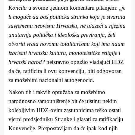
Koncila
u svome tjednom komentaru pitanjem: „
je
li moguće da baš politička stranka koja je stvarala
suvremenu neovisnu Hrvatsku, ne ulazeći u njezina
unutarnja politička i ideološka previranja, želi
otvoriti vrata novomu totalitarizmu koji ima naum
izbrisati hrvatsku kulturu, monoteističke religije i
hrvatski narod?
neizravno optužio vladajući HDZ
da će, ratificira li ovu konvenciju, biti odgovoran
za možebitni nacionalni autogenocid.
Nakon tih i takvih optužaba za možebitno
narodnosno samouništenje bit će uistinu nekim
kolebljivim HDZ-ovim zastupnicima teško ostati
vjerni predsjedniku Stranke i glasati za ratifikaciju
Konvencije. Pretpostavljam da će ipak kod njih