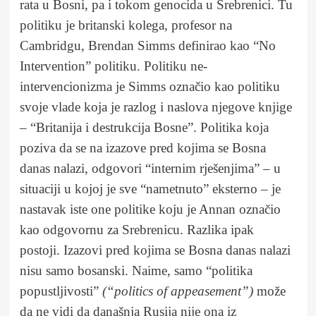
rata u Bosni, pa i tokom genocida u Srebrenici. Tu
politiku je britanski kolega, profesor na
Cambridgu, Brendan Simms definirao kao “No
Intervention” politiku. Politiku ne-
intervencionizma je Simms označio kao politiku
svoje vlade koja je razlog i naslova njegove knjige
– “Britanija i destrukcija Bosne”. Politika koja
poziva da se na izazove pred kojima se Bosna
danas nalazi, odgovori “internim rješenjima” – u
situaciji u kojoj je sve “nametnuto” eksterno – je
nastavak iste one politike koju je Annan označio
kao odgovornu za Srebrenicu. Razlika ipak
postoji. Izazovi pred kojima se Bosna danas nalazi
nisu samo bosanski. Naime, samo “politika
popustljivosti”
(“politics of appeasement”)
može
da ne vidi da današnja Rusija nije ona iz