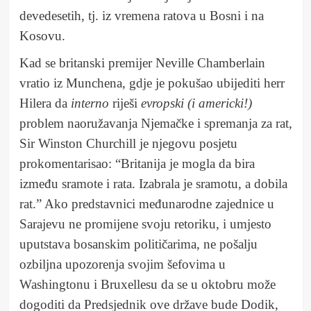
devedesetih, tj. iz vremena ratova u Bosni i na
Kosovu.
Kad se britanski premijer Neville Chamberlain
vratio iz Munchena, gdje je pokušao ubijediti herr
Hilera da
interno
riješi
evropski (i americki!)
problem naoružavanja Njemačke i spremanja za rat,
Sir Winston Churchill je njegovu posjetu
prokomentarisao: “Britanija je mogla da bira
između sramote i rata. Izabrala je sramotu, a dobila
rat.” Ako predstavnici međunarodne zajednice u
Sarajevu ne promijene svoju retoriku, i umjesto
uputstava bosanskim političarima, ne pošalju
ozbiljna upozorenja svojim šefovima u
Washingtonu i Bruxellesu da se u oktobru može
dogoditi da Predsjednik ove države bude Dodik,