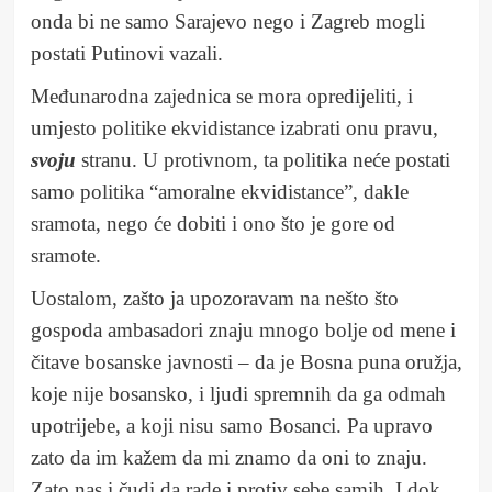
onda bi ne samo Sarajevo nego i Zagreb mogli
postati Putinovi vazali.
Međunarodna zajednica se mora opredijeliti, i
umjesto politike ekvidistance izabrati onu pravu,
svoju
stranu. U protivnom, ta politika neće postati
samo politika “amoralne ekvidistance”, dakle
sramota, nego će dobiti i ono što je gore od
sramote.
Uostalom, zašto ja upozoravam na nešto što
gospoda ambasadori znaju mnogo bolje od mene i
čitave bosanske javnosti – da je Bosna puna oružja,
koje nije bosansko, i ljudi spremnih da ga odmah
upotrijebe, a koji nisu samo Bosanci. Pa upravo
zato da im kažem da mi znamo da oni to znaju.
Zato nas i čudi da rade i protiv sebe samih. I dok