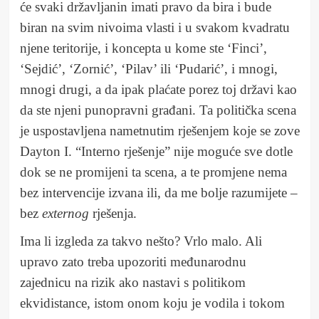
će svaki državljanin imati pravo da bira i bude
biran na svim nivoima vlasti i u svakom kvadratu
njene teritorije, i koncepta u kome ste ‘Finci’,
‘Sejdić’, ‘Zornić’, ‘Pilav’ ili ‘Pudarić’, i mnogi,
mnogi drugi, a da ipak plaćate porez toj državi kao
da ste njeni punopravni građani. Ta politička scena
je uspostavljena nametnutim rješenjem koje se zove
Dayton I. “Interno rješenje” nije moguće sve dotle
dok se ne promijeni ta scena, a te promjene nema
bez intervencije izvana ili, da me bolje razumijete –
bez
externog
rješenja.
Ima li izgleda za takvo nešto? Vrlo malo. Ali
upravo zato treba upozoriti međunarodnu
zajednicu na rizik ako nastavi s politikom
ekvidistance, istom onom koju je vodila i tokom