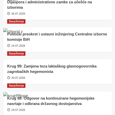
Dijaspora i administrativne zamke za učešće na
izborima
30.07.2026
Saopštenja
Politički preokret i ustavni inžinjering Centralne izborne
komisije BiH
24.07.2026
Saopštenja
Krug 99: Zamjena teza laktaškog glasnogovornika
zagrebačkih hegemonista
20.07.2026
Saopštenja
Krug 99: Odgovor na kontinuirane hegemonijske
nasrtaje i odbrana državnog dostojanstva
19.07.2026