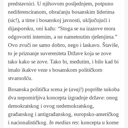
predstavnici. U njihovom posljednjem, potpuno
nediferenciranom, obraćanju bosanskim liderima
(sic!), a time i bosanskoj javnosti, uključujući i
dijasporsku, oni kažu: “Stoga se na izazove mora
odgovoriti internim, a ne nametnutim rješenjima.”
Ovo zvuči ne samo dobro, nego i laskavo. Štaviše,
to je priznanje suvereniteta Države koja se zove
tako kako se zove. Tako bi, međutim, i bilo kad bi
imalo ikakve veze s bosanskom političkom
stvarnošću.
Bosanska politička scena je (
avaj!
) poprište sukoba
dva nepomirljiva koncepta izgradnje države: onog
demokratskog i ovog nedemokratskog,
građanskog i antigrađanskog, europsko-američkog
i nacionalističkog.
In medias res
: koncepta u kome