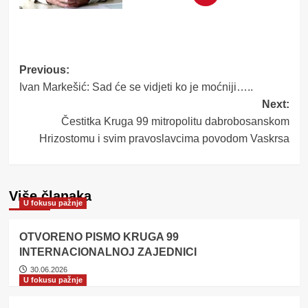
Post
Previous:
Ivan Markešić: Sad će se vidjeti ko je moćniji…..
navigation
Next:
Čestitka Kruga 99 mitropolitu dabrobosanskom
Hrizostomu i svim pravoslavcima povodom Vaskrsa
Više članaka
U fokusu pažnje
OTVORENO PISMO KRUGA 99
INTERNACIONALNOJ ZAJEDNICI
30.06.2026
U fokusu pažnje