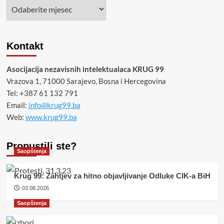
Arhiva
Kontakt
Asocijacija nezavisnih intelektualaca KRUG 99
Vrazova 1, 71000 Sarajevo, Bosna i Hercegovina
Tel: +387 61 132 791
Email:
info@krug99.ba
Web:
www.krug99.ba
Propustili ste?
Saopštenja
Krug 99: Zahtjev za hitno objavljivanje Odluke CIK-a BiH
03.08.2026
Saopštenja