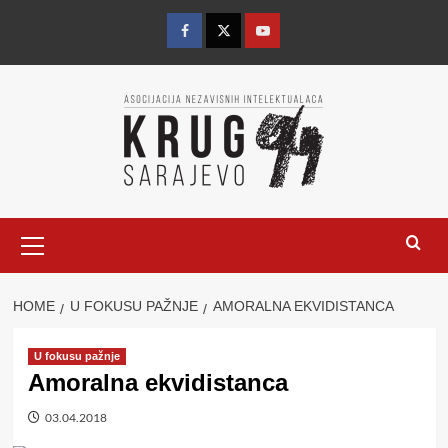
Skip
to
Facebook
Twitter
YouTube
content
Primary
Menu
HOME
U FOKUSU PAŽNJE
AMORALNA EKVIDISTANCA
U fokusu pažnje
Amoralna ekvidistanca
03.04.2018